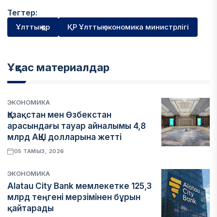
Тегтер:
Ұлттық қор
ҚР Ұлттық экономика министрлігі
Ұқсас материалдар
ЭКОНОМИКА
Қазақстан мен Өзбекстан
арасындағы тауар айналымы 4,8
млрд АҚШ долларына жетті
05 ТАМЫЗ, 2026
ЭКОНОМИКА
Alatau City Bank мемлекетке 125,3
млрд теңгені мерзімінен бұрын
қайтарады