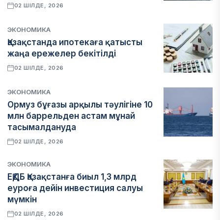
02 ШІЛДЕ, 2026
ЭКОНОМИКА
Қазақстанда ипотекаға қатысты
жаңа ережелер бекітілді
02 ШІЛДЕ, 2026
ЭКОНОМИКА
Ормуз бұғазы арқылы тәулігіне 10
млн баррельден астам мұнай
тасымалдануда
02 ШІЛДЕ, 2026
ЭКОНОМИКА
ЕҚДБ Қазақстанға биыл 1,3 млрд
еуроға дейін инвестиция салуы
мүмкін
02 ШІЛДЕ, 2026