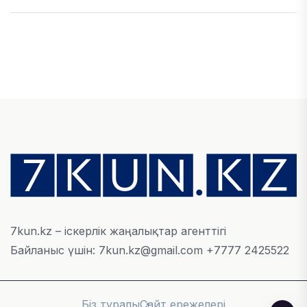
ЭКОНОМИКА
Қазақстан мен Өзбекстан арасындағы тауар
айналымы 4,8 млрд АҚШ долларына жетті
05 ТАМЫЗ, 2026
ҚАРЖЫ
Алматы қалалық МКД мүлікті сатудан
алынатын салық туралы сұрақтарға жауап
берді
05 ТАМЫЗ, 2026
7kun.kz – іскерлік жаңалықтар агенттігі
Байланыс үшін: 7kun.kz@gmail.com +7777 2425522
БИЛІК
«Бәйтерек» холдингінің инвестициялық және
кредиттік портфелі 14,3 трлн теңгеге жетті
Біз туралы
Сайт ережелері