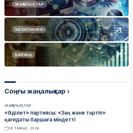
ЖАҢАЛЫҚТАР
ЭКОНОМИКА
ҚАРЖЫ
Соңғы жаңалықтар
ЖАҢАЛЫҚТАР
«Әділет» партиясы: «Заң және тәртіп»
қағидаты баршаға міндетті
08 ТАМЫЗ, 2026