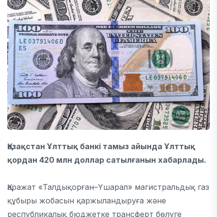
Қазақстан Ұлттық банкі тамыз айында Ұлттық
қордан 420 млн доллар сатылғанын хабарлады.
Қаражат «Талдықорған–Үшарал» магистральдық газ
құбыры жобасын қаржыландыруға және
республикалық бюджетке трансферт бөлуге