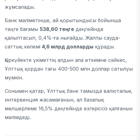
жұмсалады.
Банк мәліметінше, ай қорытындысы бойынша
теңге бағамы
538,60 теңге
деңгейінде
қалыптасып, 0,4%-ға нығайды. Жалпы сауда-
саттық көлемі
4,6 млрд долларды
құрады.
Қыркүйекте үкіметтің алдын ала өтініміне сәйкес,
Ұлттық қордан тағы 400-500 млн доллар сатылуы
мүмкін.
Сонымен қатар, Ұлттық банк тамызда валюталық
интервенция жасамағанын, ал базалық
мөлшерлеме 16,5% деңгейінде өзгеріссіз қалғанын
мәлімдеді.