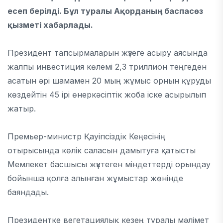
есеп берілді. Бұл туралы Ақорданың баспасөз
қызметі хабарлады.
Президент тапсырмаларын жүзеге асыру аясында
жалпы инвестиция көлемі 2,3 триллион теңгеден
асатын әрі шамамен 20 мың жұмыс орнын құруды
көздейтін 45 ірі өнеркәсіптік жоба іске асырылып
жатыр.
Премьер-министр Қауіпсіздік Кеңесінің
отырысында көлік саласын дамытуға қатысты
Мемлекет басшысы жүктеген міндеттерді орындау
бойынша қолға алынған жұмыстар жөнінде
баяндады.
Президентке вегетациялық кезең туралы мәлімет