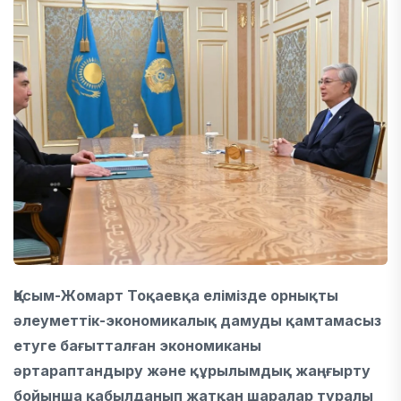
Қасым-Жомарт Тоқаевқа елімізде орнықты
әлеуметтік-экономикалық дамуды қамтамасыз
етуге бағытталған экономиканы
әртараптандыру және құрылымдық жаңғырту
бойынша қабылданып жатқан шаралар туралы