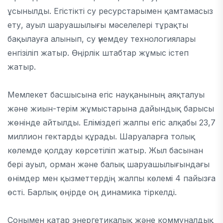
ұсынылды. Егістікті су ресурстарымен қамтамасыз
ету, ауыл шаруашылығы мәселелері тұрақты
бақылауға алынып, су үнемдеу технологиялары
енгізіліп жатыр. Өңірлік штабтар жұмыс істеп
жатыр.
Мемлекет басшысына егіс науқанының аяқталуы
және жиын-терім жұмыстарына дайындық барысы
жөнінде айтылды. Еліміздегі жалпы егіс алқабы 23,7
миллион гектарды құрады. Шаруаларға толық
көлемде қолдау көрсетіліп жатыр. Жыл басынан
бері ауыл, орман және балық шаруашылығындағы
өнімдер мен қызметтердің жалпы көлемі 4 пайызға
өсті. Барлық өңірде оң динамика тіркелді.
Сонымен қатар энергетикалық және коммуналдық