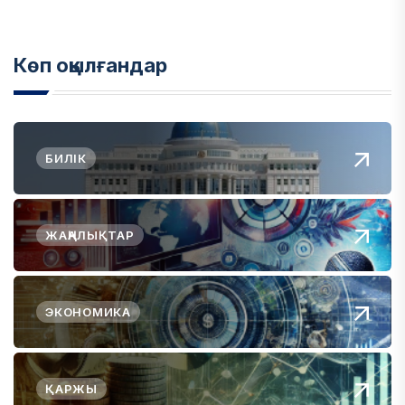
Көп оқылғандар
БИЛІК
ЖАҢАЛЫҚТАР
ЭКОНОМИКА
ҚАРЖЫ