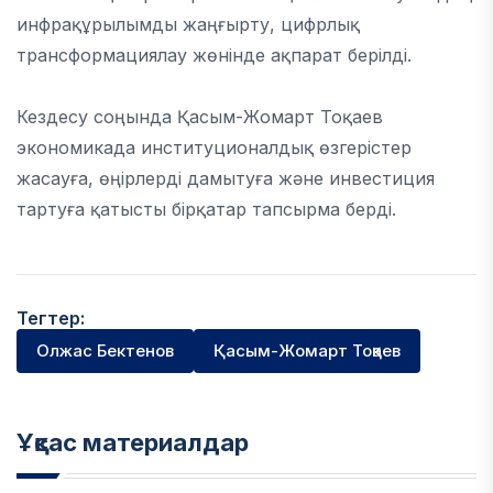
инфрақұрылымды жаңғырту, цифрлық
трансформациялау жөнінде ақпарат берілді.
Кездесу соңында Қасым-Жомарт Тоқаев
экономикада институционалдық өзгерістер
жасауға, өңірлерді дамытуға және инвестиция
тартуға қатысты бірқатар тапсырма берді.
Тегтер:
Олжас Бектенов
Қасым-Жомарт Тоқаев
Ұқсас материалдар