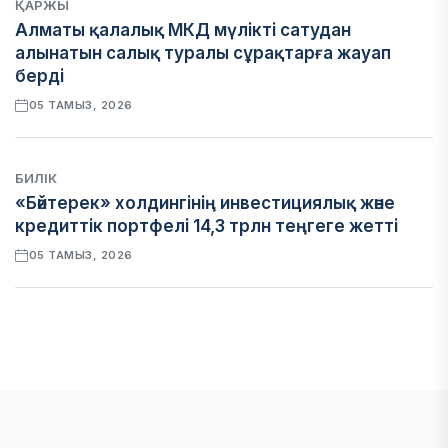
ҚАРЖЫ
Алматы қалалық МКД мүлікті сатудан
алынатын салық туралы сұрақтарға жауап
берді
05 ТАМЫЗ, 2026
БИЛІК
«Бәйтерек» холдингінің инвестициялық және
кредиттік портфелі 14,3 трлн теңгеге жетті
05 ТАМЫЗ, 2026
ҚАРЖЫ
БЖЗҚ-дағы зейнетақы жинақтары 28,09 трлн
теңгеге жетті
05 ТАМЫЗ, 2026