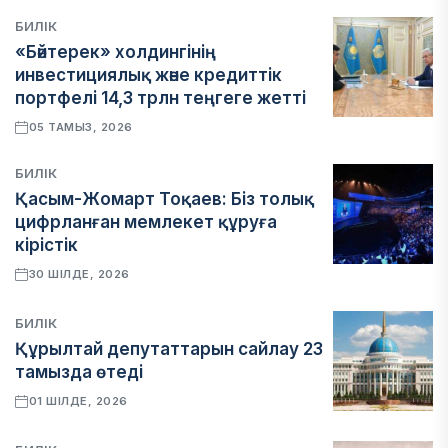
БИЛІК
«Бәйтерек» холдингінің
инвестициялық және кредиттік
портфелі 14,3 трлн теңгеге жетті
05 ТАМЫЗ, 2026
БИЛІК
Қасым-Жомарт Тоқаев: Біз толық
цифрланған мемлекет құруға
кірістік
30 ШІЛДЕ, 2026
БИЛІК
Құрылтай депутаттарын сайлау 23
тамызда өтеді
01 ШІЛДЕ, 2026