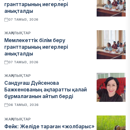
гранттарының иегерлері
анықталды
07 ТАМЫЗ, 2026
ЖАҢАЛЫҚТАР
Мемлекеттік білім беру
гранттарының иегерлері
анықталды
07 ТАМЫЗ, 2026
ЖАҢАЛЫҚТАР
Сандуғаш Дүйсенова
Бажкенованың ақпаратты қалай
бұрмалағанын айтып берді
06 ТАМЫЗ, 2026
ЖАҢАЛЫҚТАР
Фейк: Желіде тараған «жолбарыс»