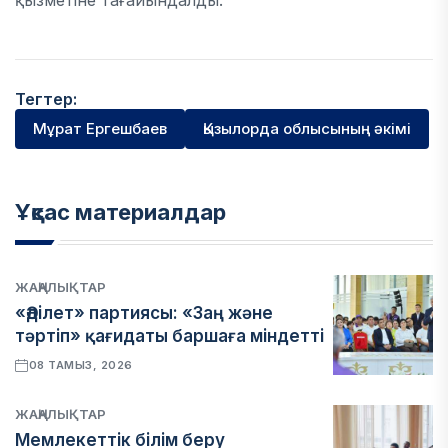
қызметіне тағайындалды.
Тегтер:
Мұрат Ергешбаев
Қызылорда облысының әкімі
Ұқсас материалдар
ЖАҢАЛЫҚТАР
«Әділет» партиясы: «Заң және
тәртіп» қағидаты баршаға міндетті
08 ТАМЫЗ, 2026
ЖАҢАЛЫҚТАР
Мемлекеттік білім беру