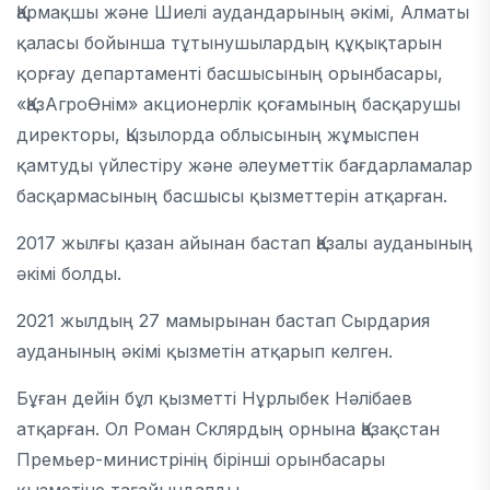
Қармақшы және Шиелі аудандарының әкімі, Алматы
қаласы бойынша тұтынушылардың құқықтарын
қорғау департаменті басшысының орынбасары,
«ҚазАгроӨнім» акционерлік қоғамының басқарушы
директоры, Қызылорда облысының жұмыспен
қамтуды үйлестіру және әлеуметтік бағдарламалар
басқармасының басшысы қызметтерін атқарған.
2017 жылғы қазан айынан бастап Қазалы ауданының
әкімі болды.
2021 жылдың 27 мамырынан бастап Сырдария
ауданының әкімі қызметін атқарып келген.
Бұған дейін бұл қызметті Нұрлыбек Нәлібаев
атқарған. Ол Роман Склярдың орнына Қазақстан
Премьер-министрінің бірінші орынбасары