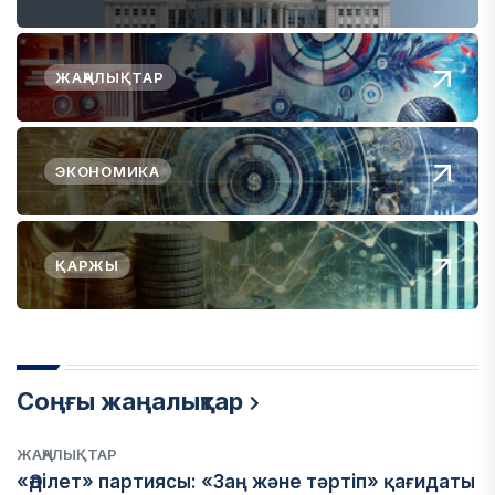
ЖАҢАЛЫҚТАР
ЭКОНОМИКА
ҚАРЖЫ
Соңғы жаңалықтар
ЖАҢАЛЫҚТАР
«Әділет» партиясы: «Заң және тәртіп» қағидаты