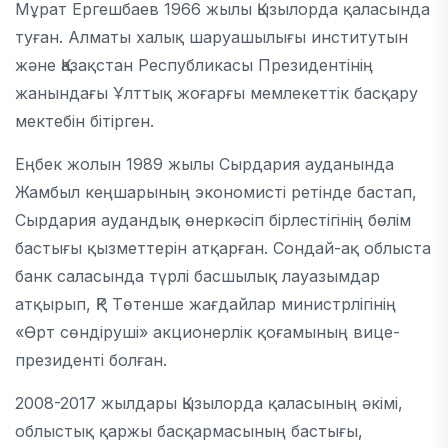
Мұрат Ергешбаев 1966 жылы Қызылорда қаласында
туған. Алматы халық шаруашылығы институтын
және Қазақстан Республикасы Президентінің
жанындағы Ұлттық жоғарғы мемлекеттік басқару
мектебін бітірген.
Еңбек жолын 1989 жылы Сырдария ауданында
Жамбыл кеңшарының экономисті ретінде бастап,
Сырдария аудандық өнеркәсіп бірлестігінің бөлім
бастығы қызметтерін атқарған. Сондай-ақ облыста
банк саласында түрлі басшылық лауазымдар
атқырып, ҚР Төтенше жағдайлар министрлігінің
«Өрт сөндіруші» акционерлік қоғамының вице-
президенті болған.
2008-2017 жылдары Қызылорда қаласының әкімі,
облыстық қаржы басқармасының бастығы,