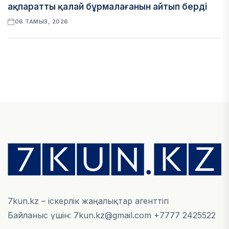
ақпаратты қалай бұрмалағанын айтып берді
06 ТАМЫЗ, 2026
ЭКОНОМИКА
Қазақстан мен Өзбекстан арасындағы тауар
айналымы 4,8 млрд АҚШ долларына жетті
05 ТАМЫЗ, 2026
ҚАРЖЫ
Алматы қалалық МКД мүлікті сатудан
алынатын салық туралы сұрақтарға жауап
берді
05 ТАМЫЗ, 2026
7kun.kz – іскерлік жаңалықтар агенттігі
Байланыс үшін: 7kun.kz@gmail.com +7777 2425522
БИЛІК