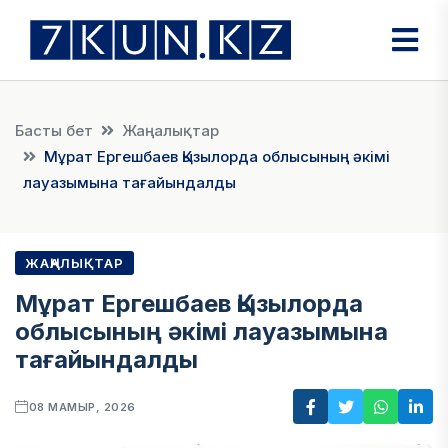
Басты бет
Жаңалықтар
Мұрат Ергешбаев Қызылорда облысының әкімі
лауазымына тағайындалды
ЖАҢАЛЫҚТАР
Мұрат Ергешбаев Қызылорда
облысының әкімі лауазымына
тағайындалды
08 МАМЫР, 2026