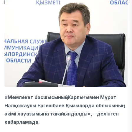
«Мемлекет басшысының Жарлығымен Мұрат
Нәлқожаұлы Ергешбаев Қызылорда облысының
әкімі лауазымына тағайындалды», – делінген
хабарламада.