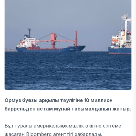
Ормуз бұғазы арқылы тәулігіне 10 миллион
баррельден астам мұнай тасымалданып жатыр.
Бұл туралы америкалық әкімшілік өкіліне сілтеме
жасаған
Bloomberg агенттігі хабарлады.