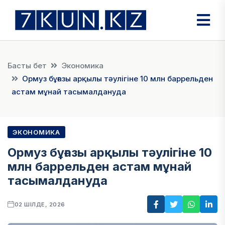
Басты бет
Экономика
Ормуз бұғазы арқылы тәулігіне 10 млн баррельден
астам мұнай тасымалдануда
ЭКОНОМИКА
Ормуз бұғазы арқылы тәулігіне 10
млн баррельден астам мұнай
тасымалдануда
02 ШІЛДЕ, 2026