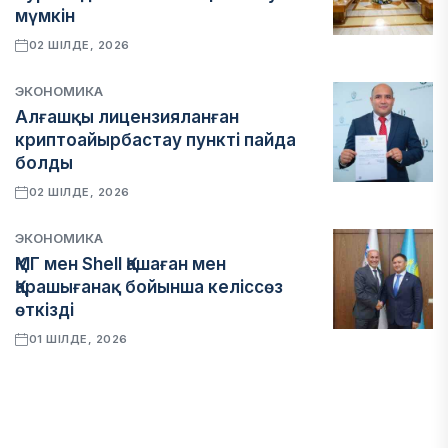
мүмкін
02 ШІЛДЕ, 2026
ЭКОНОМИКА
Алғашқы лицензияланған
криптоайырбастау пункті пайда
болды
02 ШІЛДЕ, 2026
ЭКОНОМИКА
​​ҚМГ мен Shell Қашаған мен
Қарашығанақ бойынша келіссөз
өткізді
01 ШІЛДЕ, 2026