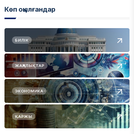
Көп оқылғандар
БИЛІК
ЖАҢАЛЫҚТАР
ЭКОНОМИКА
ҚАРЖЫ