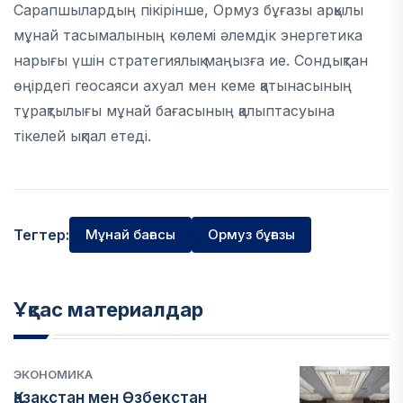
Сарапшылардың пікірінше, Ормуз бұғазы арқылы
мұнай тасымалының көлемі әлемдік энергетика
нарығы үшін стратегиялық маңызға ие. Сондықтан
өңірдегі геосаяси ахуал мен кеме қатынасының
тұрақтылығы мұнай бағасының қалыптасуына
тікелей ықпал етеді.
Тегтер:
Мұнай бағасы
Ормуз бұғазы
Ұқсас материалдар
ЭКОНОМИКА
Қазақстан мен Өзбекстан