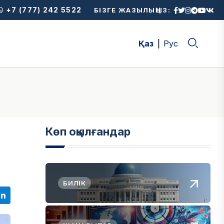
+7 (777) 242 5522
БІЗГЕ ЖАЗЫЛЫҢЫЗ:
Қаз
Рус
Көп оқылғандар
БИЛІК