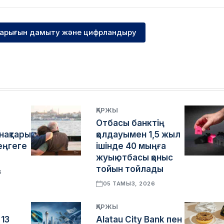
нарығын дамыту және цифрландыру
ҚАРЖЫ
Отбасы банктің
нақтары
қолдауымен 1,5 жыл
еңгеге
ішінде 40 мыңға
жуық отбасы қоныс
тойын тойлады
6
05 ТАМЫЗ, 2026
ҚАРЖЫ
 13
Alatau City Bank пен