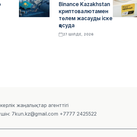
р
Binance Kazakhstan
криптовалютамен
төлем жасауды іске
қосуда
27 ШІЛДЕ, 2026
скерлік жаңалықтар агенттігі
шін: 7kun.kz@gmail.com +7777 2425522