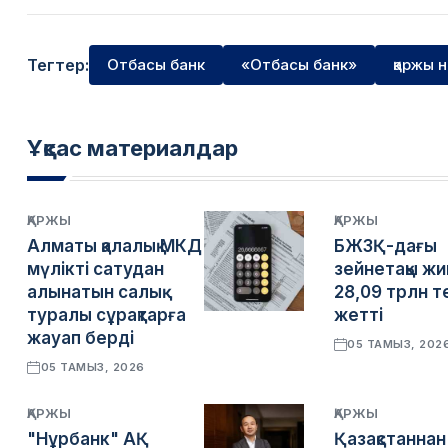
Тегтер:
Отбасы банк
«Отбасы банк»
қаржы 
Ұқсас материалдар
ҚАРЖЫ
ҚАРЖЫ
Алматы қалалық МКД
БЖЗҚ-дағы
мүлікті сатудан
зейнетақы жи
алынатын салық
28,09 трлн т
туралы сұрақтарға
жетті
жауап берді
05 ТАМЫЗ, 202
05 ТАМЫЗ, 2026
ҚАРЖЫ
ҚАРЖЫ
"Нұрбанк" АҚ
Қазақстаннан