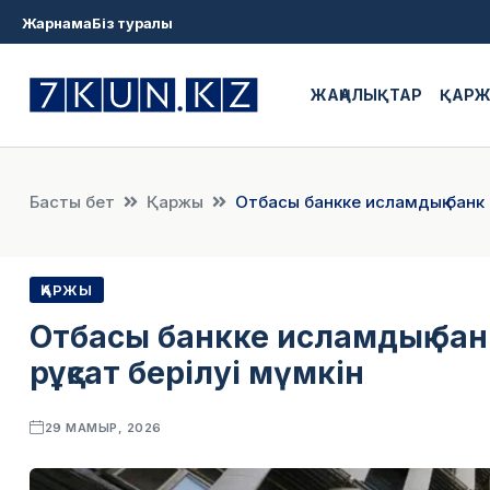
Жарнама
Біз туралы
ЖАҢАЛЫҚТАР
ҚАР
Басты бет
Қаржы
Отбасы банкке исламдық банк 
ҚАРЖЫ
Отбасы банкке исламдық бан
рұқсат берілуі мүмкін
29 МАМЫР, 2026