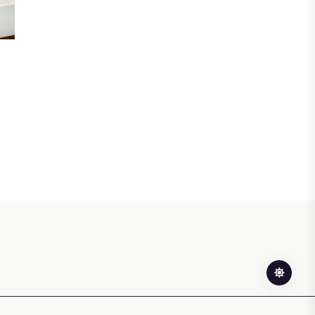
ӨЗЕКТІ ПІКІР
Ерлан Карин: Жаңа қоғамдық этика –
Қазақстанның тұрақты дамуының
негізгі шарты
30 ШІЛДЕ, 2026
БИЗНЕС
Енді eGov Business арқылы заңды
тұлғаның үлесін сенімгерлік
басқаруға беруге болады
30 ШІЛДЕ, 2026
БИЗНЕС
Енді eGov Business арқылы заңды