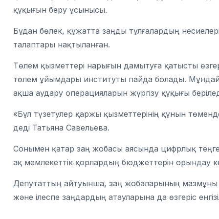
құқығын беру ұсынысы.
Бұдан бөлек, құжатта заңды тұлғалардың несиелер
талаптары нақтыланған.
Төлем қызметтері нарығын дамытуға қатысты өзгеріс
төлем ұйымдары институты пайда болады. Мұндай
ақша аудару операцияларын жүргізу құқығы берілед
«Бұл түзетулер қаржы қызметтерінің құнын төменде
деді Татьяна Савельева.
Сонымен қатар заң жобасы аясында цифрлық теңген
ақ мемлекеттік қорлардың бюджеттерін орындау кез
Депутаттың айтуынша, заң жобаларының мазмұны к
және ілеспе заңдардың атауларына да өзгеріс енгізі