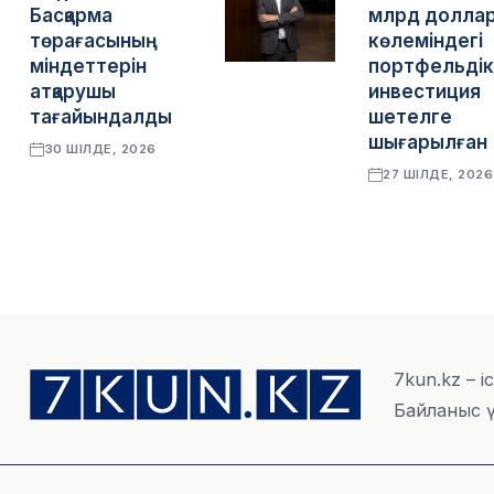
Басқарма
млрд долла
төрағасының
көлеміндегі
міндеттерін
портфельдік
атқарушы
инвестиция
тағайындалды
шетелге
шығарылған
30 ШІЛДЕ, 2026
27 ШІЛДЕ, 2026
7kun.kz – і
Байланыс ү