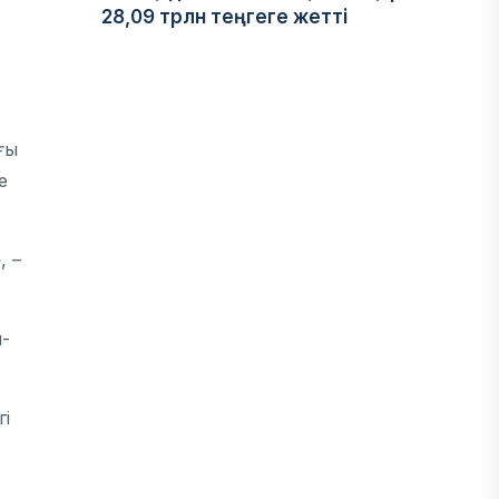
28,09 трлн теңгеге жетті
05 ТАМЫЗ, 2026
ҚАРЖЫ
ғы
Отбасы банктің қолдауымен 1,5 жыл
е
ішінде 40 мыңға жуық отбасы қоныс
тойын тойлады
05 ТАМЫЗ, 2026
, –
БИЗНЕС
й-
Freedom Travel іссапар
ұйымдастыратын ЖИ агентін іске
қосты
і
05 ТАМЫЗ, 2026