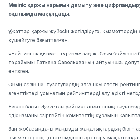
Мәжіліс қаржы нарығын дамыту және цифрландыру
оқылымда мақұлдады.
Құжаттар қаржы жүйесін жетілдіруге, қызметтердің 
күшейтуге бағытталған.
«Рейтингтік қызмет туралы» заң жобасы бойынша 
төрайымы Татьяна Савельеваның айтуынша, депутат
енгізген.
Оның сөзінше, түзетулердің алғашқы блогы рейтингт
агенттіктері ұсынатын рейтингтерді алу ерікті негі
Екінші бағыт Қазақстан рейтинг агенттігінің тәуелсі
әдіснаманы әзірлейтін комитеттің құрамын қалыпт
Заң жобасындағы маңызды жаңалықтардың бірі – 
қызметтерінің қолжетімділігін арттыру мақсатынд