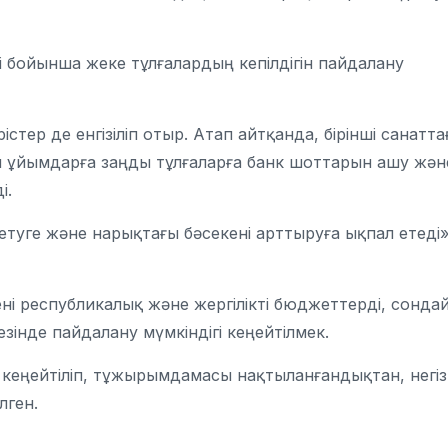
і бойынша жеке тұлғалардың кепілдігін пайдалану
тер де енгізіліп отыр. Атап айтқанда, бірінші санатта
 ұйымдарға заңды тұлғаларға банк шоттарын ашу жән
і.
туге және нарықтағы бәсекені арттыруға ықпал етеді»
і республикалық және жергілікті бюджеттерді, сонда
інде пайдалану мүмкіндігі кеңейтілмек.
еңейтіліп, тұжырымдамасы нақтыланғандықтан, негізг
лген.