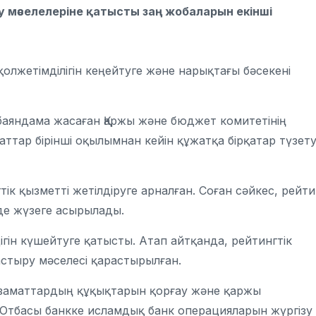
 мәселелеріне қатысты заң жобаларын екінші
қолжетімділігін кеңейтуге және нарықтағы бәсекені
баяндама жасаған Қаржы және бюджет комитетінің
тар бірінші оқылымнан кейін құжатқа бірқатар түзет
ік қызметті жетілдіруге арналған. Соған сәйкес, рейти
зде жүзеге асырылады.
здігін күшейтуге қатысты. Атап айтқанда, рейтингтік
астыру мәселесі қарастырылған.
азаматтардың құқықтарын қорғау және қаржы
а Отбасы банкке исламдық банк операцияларын жүргізу