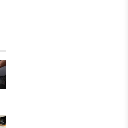
ЖАҢАЛЫҚТАР
Фейк: Желіде тараған «жолбарыс»
фотосы шындыққа сәйкес келмейді
05 ТАМЫЗ, 2026
ЖАҢАЛЫҚТАР
Астанада жасанды интеллект
бойынша IOAI-2026 халықаралық
олимпиадасы өтуде
04 ТАМЫЗ, 2026
МЕДИА
Сегіз жылдық жұмбақ: Орхан Джемаль
мен оның әріптестерін Африкада кім
өлтірді?
31 ШІЛДЕ, 2026