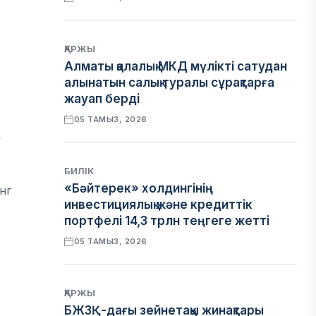
ҚАРЖЫ
Алматы қалалық МКД мүлікті сатудан
алынатын салық туралы сұрақтарға
жауап берді
05 ТАМЫЗ, 2026
у
БИЛІК
«Бәйтерек» холдингінің
нг
инвестициялық және кредиттік
портфелі 14,3 трлн теңгеге жетті
05 ТАМЫЗ, 2026
ҚАРЖЫ
БЖЗҚ-дағы зейнетақы жинақтары