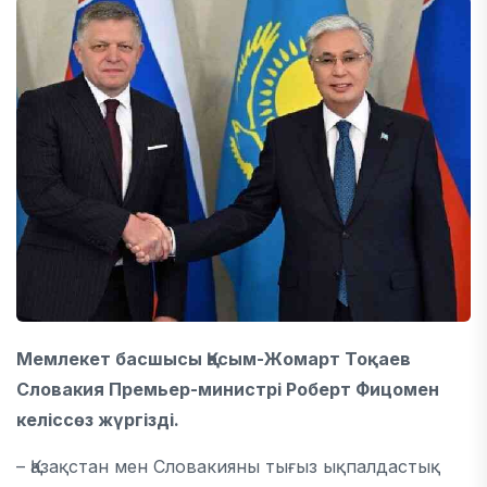
Мемлекет басшысы Қасым-Жомарт Тоқаев
Словакия Премьер-министрі Роберт Фицомен
келіссөз жүргізді.
– Қазақстан мен Словакияны тығыз ықпалдастық