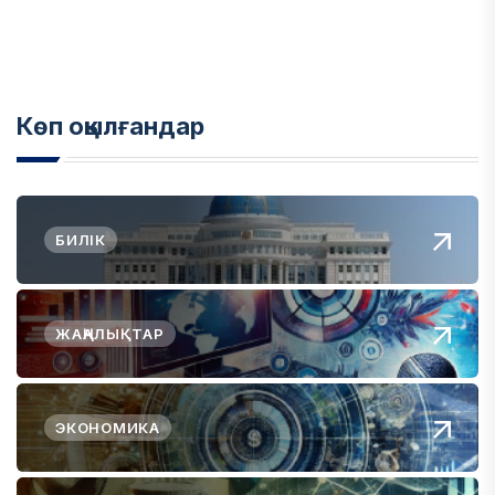
Көп оқылғандар
БИЛІК
ЖАҢАЛЫҚТАР
ЭКОНОМИКА