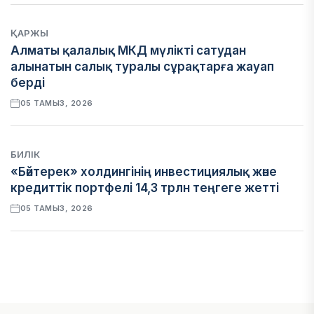
ҚАРЖЫ
Алматы қалалық МКД мүлікті сатудан
алынатын салық туралы сұрақтарға жауап
берді
05 ТАМЫЗ, 2026
БИЛІК
«Бәйтерек» холдингінің инвестициялық және
кредиттік портфелі 14,3 трлн теңгеге жетті
05 ТАМЫЗ, 2026
ҚАРЖЫ
БЖЗҚ-дағы зейнетақы жинақтары 28,09 трлн
теңгеге жетті
05 ТАМЫЗ, 2026