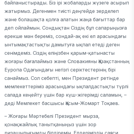
байланыстырады. Біз ірі жобаларды жүзеге асырып
жатырмыз. Дегенмен тиісті деңгейде зерделеп
және болашақта қолға алатын жаңа бағыттар бар
деп ойлаймын. Сондықтан Сіздің бұл сапарыңызға
ерекше мән береміз, сондай-ақ екі ел арасындағы
ынтымақтастықты дамытуға ықпал етеді деген
сенімдеміз. Сіздің еліңізбен қарым-қатынасты
жоғары бағалаймыз және Словакияны Қазақстанның
Еуропа Одағындағы негізгі серіктестерінің бірі
санаймыз. Сол себепті, мен Президент ретінде
мемлекеттеріміз арасындағы ықпалдастықты түрлі
салада кеңейту үшін бар күш-жігерімді саламын, –
деді Мемлекет басшысы Қасым-Жомарт Тоқаев.
– Жоғары Мәртебелі Президент мырза,
қонақжайлық танытқаныңыз үшін зор
ризашылығымды білдіремін. Елдеріміздің саяси