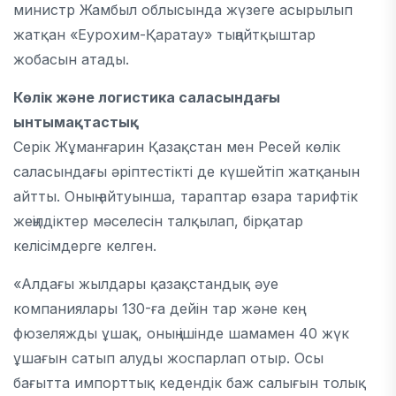
министр Жамбыл облысында жүзеге асырылып
жатқан «Еурохим-Қаратау» тыңайтқыштар
жобасын атады.
Көлік және логистика саласындағы
ынтымақтастық
Серік Жұманғарин Қазақстан мен Ресей көлік
саласындағы әріптестікті де күшейтіп жатқанын
айтты. Оның айтуынша, тараптар өзара тарифтік
жеңілдіктер мәселесін талқылап, бірқатар
келісімдерге келген.
«Алдағы жылдары қазақстандық әуе
компаниялары 130-ға дейін тар және кең
фюзеляжды ұшақ, оның ішінде шамамен 40 жүк
ұшағын сатып алуды жоспарлап отыр. Осы
бағытта импорттық кедендік баж салығын толық