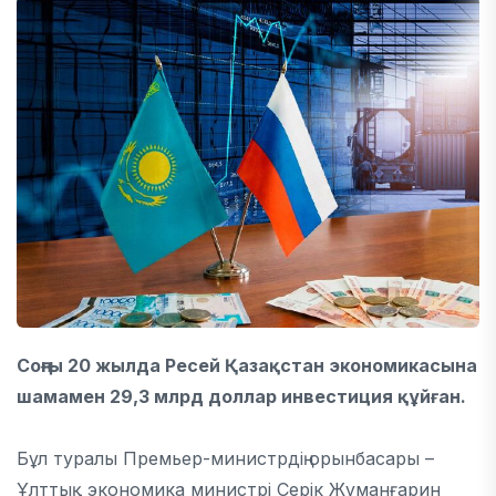
Соңғы 20 жылда Ресей Қазақстан экономикасына
шамамен 29,3 млрд доллар инвестиция құйған.
Бұл туралы Премьер-министрдің орынбасары –
Ұлттық экономика министрі Серік Жұманғарин