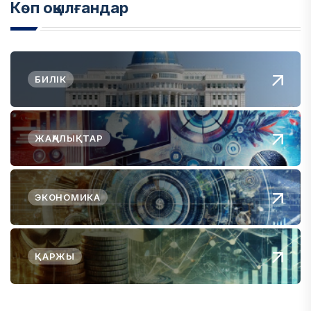
Көп оқылғандар
БИЛІК
ЖАҢАЛЫҚТАР
ЭКОНОМИКА
ҚАРЖЫ