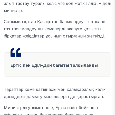
алып тастау туралы келісімге қол жеткізілді», – деді
министр.
Сонымен қатар Қазақстан балық өңдеу, теңіз және
газ тасымалдаушы кемелерді әкелуге қатысты
бірқатар жеңілдіктер ұсынып отырғанын жеткізді.
Ертіс пен Еділ–Дон бағыты талқыланды
Тараптар кеме қатынасы мен халықаралық көлік
дәліздерін дамыту мәселелерін де қарастырған.
Министрдің мәліметінше, Ертіс өзені бойынша
әзірленіп жатқан бас жоспар болашақта су