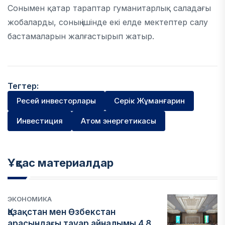
Сонымен қатар тараптар гуманитарлық саладағы
жобаларды, соның ішінде екі елде мектептер салу
бастамаларын жалғастырып жатыр.
Тегтер:
Ресей инвесторлары
Серік Жұманғарин
Инвестиция
Атом энергетикасы
Ұқсас материалдар
ЭКОНОМИКА
Қазақстан мен Өзбекстан
арасындағы тауар айналымы 4,8