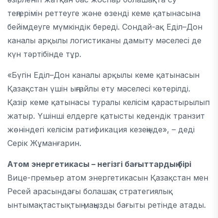
теңгерімін реттеуге және өзенді кеме қатынасына
бейімдеуге мүмкіндік береді. Сондай-ақ Еділ–Дон
каналы арқылы логистиканы дамыту мәселесі де
күн тәртібінде тұр.
«Бүгін Еділ–Дон каналы арқылы кеме қатынасын
Қазақстан үшін ыңғайлы ету мәселесі көтерілді.
Қазір кеме қатынасы туралы келісім қарастырылып
жатыр. Үшінші елдерге қатысты кедендік транзит
жөніндегі келісім ратификация кезеңінде», – деді
Серік Жұманғарин.
Атом энергетикасы – негізгі бағыттардың бірі
Вице-премьер атом энергетикасын Қазақстан мен
Ресей арасындағы болашақ стратегиялық
ынтымақтастықтың маңызды бағыты ретінде атады.