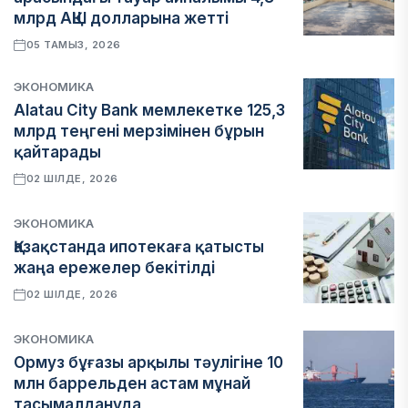
млрд АҚШ долларына жетті
05 ТАМЫЗ, 2026
ЭКОНОМИКА
Alatau City Bank мемлекетке 125,3
млрд теңгені мерзімінен бұрын
қайтарады
02 ШІЛДЕ, 2026
ЭКОНОМИКА
Қазақстанда ипотекаға қатысты
жаңа ережелер бекітілді
02 ШІЛДЕ, 2026
ЭКОНОМИКА
Ормуз бұғазы арқылы тәулігіне 10
млн баррельден астам мұнай
тасымалдануда