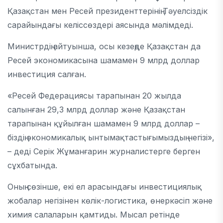
Қазақстан мен Ресей президенттерінің Тәуелсіздік
сарайындағы келіссөздері аясында мәлімдеді.
Министрдің айтуынша, осы кезеңде Қазақстан да
Ресей экономикасына шамамен 9 млрд доллар
инвестиция салған.
«Ресей Федерациясы тарапынан 20 жылда
салынған 29,3 млрд доллар және Қазақстан
тарапынан құйылған шамамен 9 млрд доллар –
біздің экономикалық ынтымақтастығымыздың негізі»,
– деді Серік Жұманғарин журналистерге берген
сұхбатында.
Оның сөзінше, екі ел арасындағы инвестициялық
жобалар негізінен көлік-логистика, өнеркәсіп және
химия салаларын қамтиды. Мысал ретінде