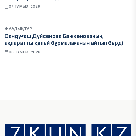
07 ТАМЫЗ, 2026
ЖАҢАЛЫҚТАР
Сандуғаш Дүйсенова Бажкенованың
ақпаратты қалай бұрмалағанын айтып берді
06 ТАМЫЗ, 2026
ЭКОНОМИКА
Қазақстан мен Өзбекстан арасындағы тауар
айналымы 4,8 млрд АҚШ долларына жетті
05 ТАМЫЗ, 2026
ҚАРЖЫ
Алматы қалалық МКД мүлікті сатудан
алынатын салық туралы сұрақтарға жауап