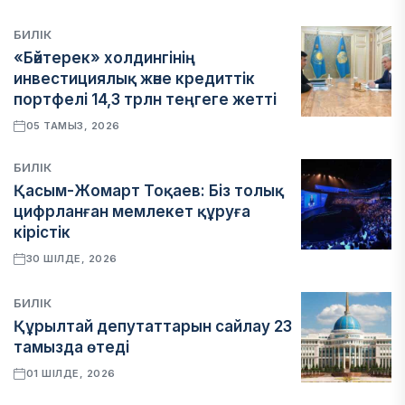
БИЛІК
«Бәйтерек» холдингінің
инвестициялық және кредиттік
портфелі 14,3 трлн теңгеге жетті
05 ТАМЫЗ, 2026
БИЛІК
Қасым-Жомарт Тоқаев: Біз толық
цифрланған мемлекет құруға
кірістік
30 ШІЛДЕ, 2026
БИЛІК
Құрылтай депутаттарын сайлау 23
тамызда өтеді
01 ШІЛДЕ, 2026