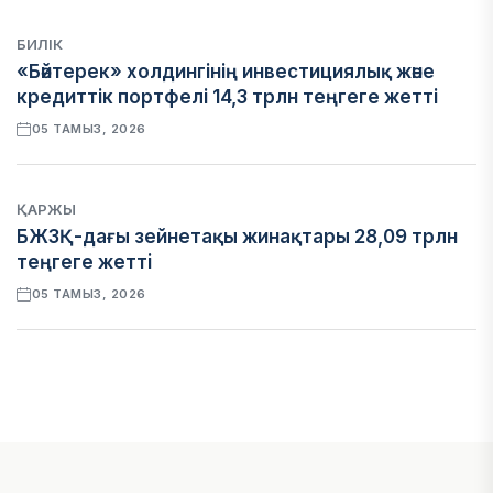
БИЛІК
«Бәйтерек» холдингінің инвестициялық және
кредиттік портфелі 14,3 трлн теңгеге жетті
05 ТАМЫЗ, 2026
ҚАРЖЫ
БЖЗҚ-дағы зейнетақы жинақтары 28,09 трлн
теңгеге жетті
05 ТАМЫЗ, 2026
ҚАРЖЫ
Отбасы банктің қолдауымен 1,5 жыл ішінде 40
мыңға жуық отбасы қоныс тойын тойлады
05 ТАМЫЗ, 2026