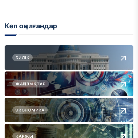
Көп оқылғандар
БИЛІК
ЖАҢАЛЫҚТАР
ЭКОНОМИКА
ҚАРЖЫ