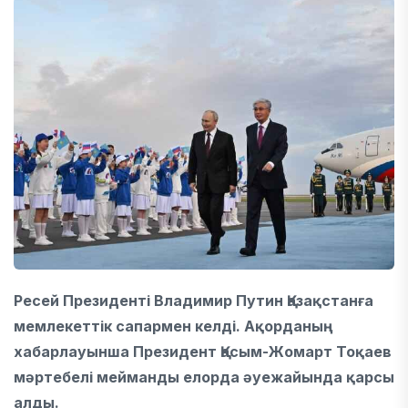
Ресей Президенті Владимир Путин Қазақстанға
мемлекеттік сапармен келді. Ақорданың
хабарлауынша Президент Қасым-Жомарт Тоқаев
мәртебелі мейманды елорда әуежайында қарсы
алды.