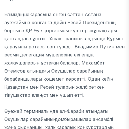
Еліміздің шекарасына енген сәттен Астана
әуежайына қонғанға дейін Ресей Президентінің
бортына ҚР Әуе қорғанысы күштерінің ұшақтары
қапталдаса ұшты. Ұшақ трапының алдында Құрмет
қарауылы ротасы сап түзеді. Владимир Путин мен
ресми делегация мүшелеріне екі елдің
жалаушаларын ұстаған балалар, Махамбет
Өтемісов атындағы Оқушылар сарайының
барабаншылары қошемет көрсетті. Одан кейін
Қазақстан мен Ресей туларын желбіреткен
тікұшақтар алаң үстімен ұшып өтті.
Әуежай терминалында әл-Фараби атындағы
Оқушылар сарайының домбырашылар ансамблі
және сырнайшы, халықаралық конкурстардың