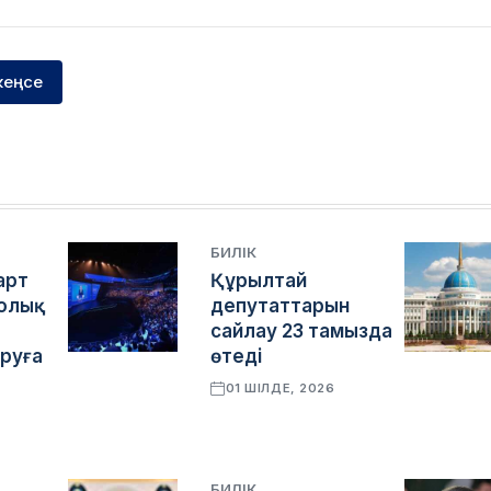
кеңсе
БИЛІК
арт
Құрылтай
толық
депутаттарын
сайлау 23 тамызда
руға
өтеді
01 ШІЛДЕ, 2026
6
БИЛІК