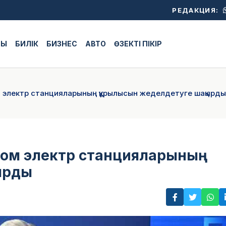
РЕДАКЦИЯ:
ЖЫ
БИЛІК
БИЗНЕС
АВТО
ӨЗЕКТІ ПІКІР
ом электр станцияларының құрылысын жеделдетуге шақырды
 атом электр станцияларының
ырды