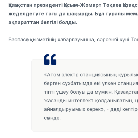
Қазақстан президенті Қасым-Жомарт Тоқаев Қаз
жеделдетуге тағы да шақырды. Бұл туралы мем
ақпараттан белгілі болды.
Баспасөз қызметінің хабарлауынша, сәрсенбі күні 
«Атом электр станциясының құрылысы
берген сұхбатымда екі үлкен станц
тіпті үшеу болуы да мүмкін. Қазақс
жасанды интеллект қолданылатын, ци
айналдыруымыз керек», - деді келті
сөзінде.