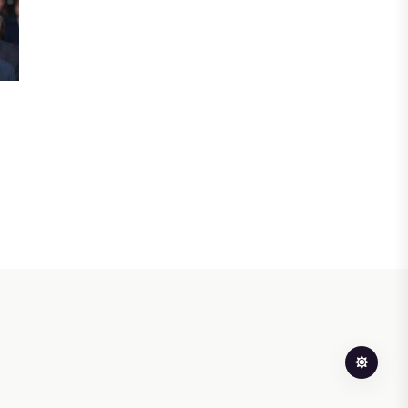
инвестициялық және кредиттік
портфелі 14,3 трлн теңгеге жетті
05 ТАМЫЗ, 2026
ҚАРЖЫ
БЖЗҚ-дағы зейнетақы жинақтары
28,09 трлн теңгеге жетті
05 ТАМЫЗ, 2026
ҚАРЖЫ
Отбасы банктің қолдауымен 1,5 жыл
ішінде 40 мыңға жуық отбасы қоныс
тойын тойлады
05 ТАМЫЗ, 2026