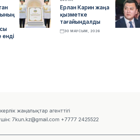
тан
Ерлан Карин жаңа
сының
қызметке
тағайындалды
ясы
30 МАУСЫМ, 2026
 енді
скерлік жаңалықтар агенттігі
шін: 7kun.kz@gmail.com +7777 2425522