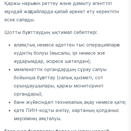
Қаржы нарығын реттеу және дамыту агенттігі
мұндай жағдайларда қалай әрекет ету керектігін
еске салады.
Шотты бұғаттаудың ықтимал себептері:
алаяқтық немесе әдеттен тыс операцияларға
күдіктің болуы (мысалы, ірі немесе жиі
аударымдар, әсіресе шетелден);
мемлекеттік органдардың сұрау салуы
бойынша бұғаттау (салық қызметі, сот
орындаушылары, қаржы мониторингі
органдары);
банк жүйесіндегі техникалық ақау немесе қате;
қате ПИН-кодты енгізу, картаның қолданыс
мерзімінің аяқталуы.