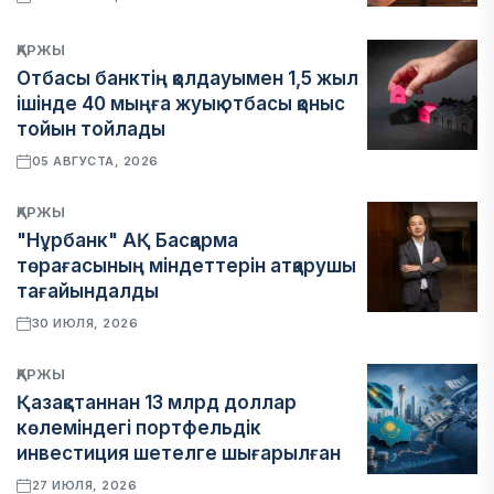
ҚАРЖЫ
Отбасы банктің қолдауымен 1,5 жыл
ішінде 40 мыңға жуық отбасы қоныс
тойын тойлады
05 АВГУСТА, 2026
ҚАРЖЫ
"Нұрбанк" АҚ Басқарма
төрағасының міндеттерін атқарушы
тағайындалды
30 ИЮЛЯ, 2026
ҚАРЖЫ
Қазақстаннан 13 млрд доллар
көлеміндегі портфельдік
инвестиция шетелге шығарылған
27 ИЮЛЯ, 2026