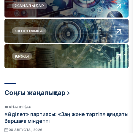
ЖАҢАЛЫҚТАР
ЭКОНОМИКА
ҚАРЖЫ
Соңғы жаңалықтар
ЖАҢАЛЫҚТАР
«Әділет» партиясы: «Заң және тәртіп» қағидаты
баршаға міндетті
08 АВГУСТА, 2026