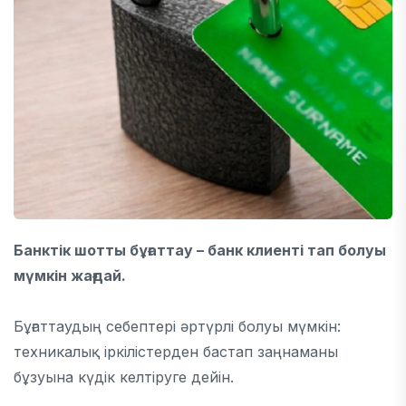
Банктік шотты бұғаттау – банк клиенті тап болуы
мүмкін жағдай.
Бұғаттаудың себептері әртүрлі болуы мүмкін:
техникалық іркілістерден бастап заңнаманы
бұзуына күдік келтіруге дейін.