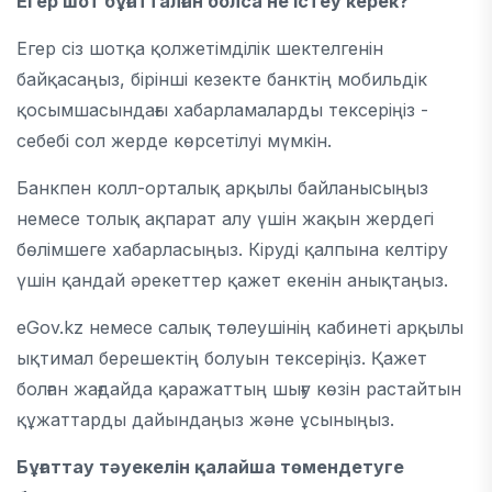
Егер шот бұғатталған болса не істеу керек?
Егер сіз шотқа қолжетімділік шектелгенін
байқасаңыз, бірінші кезекте банктің мобильдік
қосымшасындағы хабарламаларды тексеріңіз -
себебі сол жерде көрсетілуі мүмкін.
Банкпен колл-орталық арқылы байланысыңыз
немесе толық ақпарат алу үшін жақын жердегі
бөлімшеге хабарласыңыз. Кіруді қалпына келтіру
үшін қандай әрекеттер қажет екенін анықтаңыз.
eGov.kz немесе салық төлеушінің кабинеті арқылы
ықтимал берешектің болуын тексеріңіз. Қажет
болған жағдайда қаражаттың шығу көзін растайтын
құжаттарды дайындаңыз және ұсыныңыз.
Бұғаттау тәуекелін қалайша төмендетуге