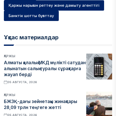
Қаржы нарығын реттеу және дамыту агенттігі
Банктік шотты бұғаттау
Ұқсас материалдар
ҚАРЖЫ
Алматы қалалық МКД мүлікті сатудан
алынатын салық туралы сұрақтарға
жауап берді
05 АВГУСТА, 2026
ҚАРЖЫ
БЖЗҚ-дағы зейнетақы жинақтары
28,09 трлн теңгеге жетті
05 АВГУСТА, 2026