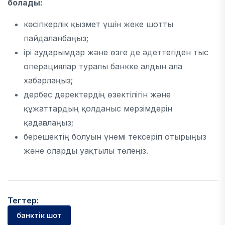
болады:
кәсіпкерлік қызмет үшін жеке шотты
пайдаланбаңыз;
ірі аударымдар және өзге де әдеттегіден тыс
операциялар туралы банкке алдын ала
хабарлаңыз;
дербес деректердің өзектілігін және
құжаттардың қолданыс мерзімдерін
қадағалаңыз;
берешектің болуын үнемі тексеріп отырыңыз
және оларды уақтылы төлеңіз.
Тегтер:
банктік шот