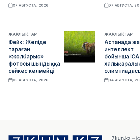
07 АВГУСТА, 2026
07 АВГУСТА, 2
ЖАҢАЛЫҚТАР
ЖАҢАЛЫҚТАР
Фейк: Желіде
Астанада ж
тараған
интеллект
«жолбарыс»
бойынша IOA
фотосы шындыққа
халықаралы
сәйкес келмейді
олимпиадасы
05 АВГУСТА, 2026
04 АВГУСТА, 2
7kun.kz – і