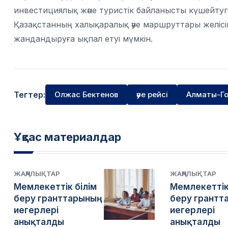
инвестициялық және туристік байланысты күшейтуге
Қазақстанның халықаралық әуе маршруттары желісі
жандандыруға ықпал етуі мүмкін.
Тегтер:
Олжас Бектенов
әуе рейсі
Алматы-Го
Ұқсас материалдар
ЖАҢАЛЫҚТАР
ЖАҢАЛЫҚТАР
Мемлекеттік білім
Мемлекеттік
беру гранттарының
беру грантт
иегерлері
иегерлері
анықталды
анықталды