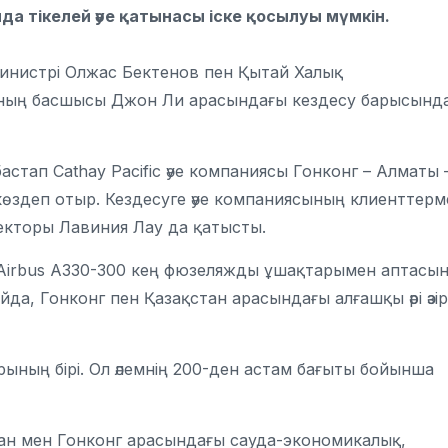
а тікелей әуе қатынасы іске қосылуы мүмкін.
инистрі Олжас Бектенов пен Қытай Халық
нының басшысы Джон Ли арасындағы кездесу барысынд
астап Cathay Pacific әуе компаниясы Гонконг – Алматы 
өздеп отыр. Кездесуге әуе компаниясының клиенттерм
екторы Лавиния Лау да қатысты.
 Airbus A330-300 кең фюзеляжды ұшақтарымен аптасы
да, Гонконг пен Қазақстан арасындағы алғашқы әрі әзір
арының бірі. Ол әлемнің 200-ден астам бағыты бойынша
тан мен Гонконг арасындағы сауда-экономикалық,