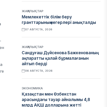
ЖАҢАЛЫҚТАР
Мемлекеттік білім беру
гранттарының иегерлері анықталды
а
07 АВГУСТА, 2026
–
ЖАҢАЛЫҚТАР
ен
Сандуғаш Дүйсенова Бажкенованың
ақпаратты қалай бұрмалағанын
айтып берді
на
ге
06 АВГУСТА, 2026
ЭКОНОМИКА
Қазақстан мен Өзбекстан
арасындағы тауар айналымы 4,8
млрд АҚШ долларына жетті