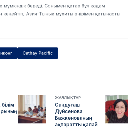
 мүмкіндік береді. Сонымен қатар бұл қадам
н кеңейтіп, Азия-Тынық мұхиты өңірімен қатынасты
нконг
Cathay Pacific
ЖАҢАЛЫҚТАР
 білім
Сандуғаш
арының
Дүйсенова
Бажкенованың
ақпаратты қалай