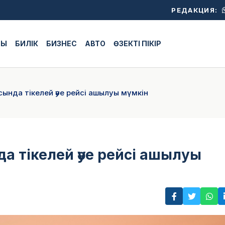
РЕДАКЦИЯ:
ЖЫ
БИЛІК
БИЗНЕС
АВТО
ӨЗЕКТІ ПІКІР
сында тікелей әуе рейсі ашылуы мүмкін
а тікелей әуе рейсі ашылуы