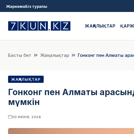
Жарнама
Біз туралы
ЖАҢАЛЫҚТАР
ҚАР
Басты бет
Жаңалықтар
Гонконг пен Алматы ара
ЖАҢАЛЫҚТАР
Гонконг пен Алматы арасынд
мүмкін
03 ИЮНЯ, 2026