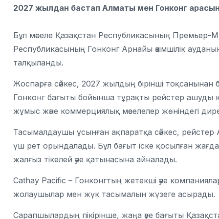
2027 жылдан бастап Алматы мен Гонконг арасынд
Бұл мәселе Қазақстан Республикасының Премьер-М
Республикасының Гонконг Арнайы әкімшілік ауда
талқыланды.
Жоспарға сәйкес, 2027 жылдың бірінші тоқсанынан б
Гонконг бағыты бойынша тұрақты рейстер ашуды к
жұмыс және коммерциялық мәселелер жөніндегі дир
Тасымалдаушы ұсынған ақпаратқа сәйкес, рейстер
үш рет орындалады. Бұл бағыт іске қосылған жағдай
жалғыз тікелей әуе қатынасына айналады.
Cathay Pacific – Гонконгтың жетекші әуе компаниял
жолаушылар мен жүк тасымалын жүзеге асырады.
Сарапшылардың пікірінше, жаңа әуе бағыты Қазақс