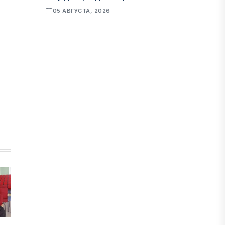
05 АВГУСТА, 2026
ҚАРЖЫ
Алматы қалалық МКД мүлікті
сатудан алынатын салық туралы
сұрақтарға жауап берді
05 АВГУСТА, 2026
БИЛІК
«Бәйтерек» холдингінің
инвестициялық және кредиттік
портфелі 14,3 трлн теңгеге жетті
05 АВГУСТА, 2026
ҚАРЖЫ