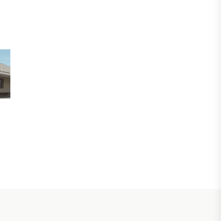
БЖЗҚ-дағы зейнетақы жинақтары
28,09 трлн теңгеге жетті
05 АВГУСТА, 2026
ҚАРЖЫ
Отбасы банктің қолдауымен 1,5 жыл
ішінде 40 мыңға жуық отбасы қоныс
тойын тойлады
05 АВГУСТА, 2026
БИЗНЕС
Freedom Travel іссапар
ұйымдастыратын ЖИ агентін іске
қосты
05 АВГУСТА, 2026