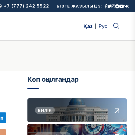
+7 (777) 242 5522
БІЗГЕ ЖАЗЫЛЫҢЫЗ:
Қаз
Рус
Көп оқылғандар
БИЛІК