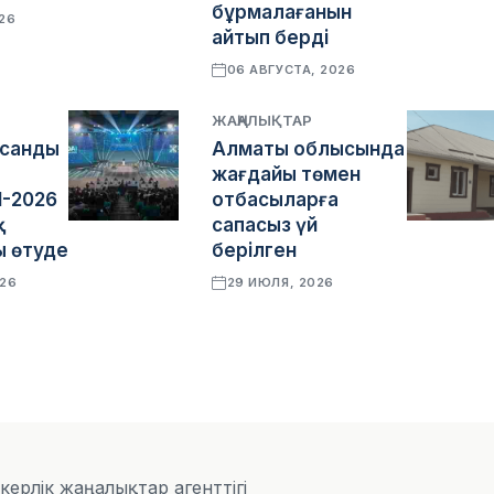
бұрмалағанын
026
айтып берді
06 АВГУСТА, 2026
ЖАҢАЛЫҚТАР
асанды
Алматы облысында
жағдайы төмен
I-2026
отбасыларға
қ
сапасыз үй
 өтуде
берілген
026
29 ИЮЛЯ, 2026
скерлік жаңалықтар агенттігі