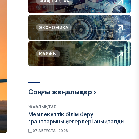
ЖАҢАЛЫҚТАР
ЭКОНОМИКА
ҚАРЖЫ
Соңғы жаңалықтар
ЖАҢАЛЫҚТАР
Мемлекеттік білім беру
гранттарының иегерлері анықталды
07 АВГУСТА, 2026