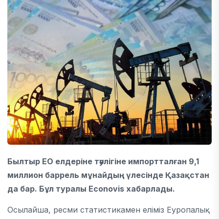
Былтыр ЕО елдеріне тәулігіне импортталған 9,1
миллион баррель мұнайдың үлесінде Қазақстан
да бар. Бұл туралы Econovis хабарлады.
Осылайша, ресми статистикамен еліміз Еуропалық