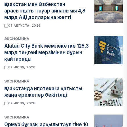
Қазақстан мен Өзбекстан
арасындағы тауар айналымы 4,8
млрд АҚШ долларына жетті
05 АВГУСТА, 2026
ЭКОНОМИКА
Alatau City Bank мемлекетке 125,3
млрд теңгені мерзімінен бұрын
қайтарады
02 ИЮЛЯ, 2026
ЭКОНОМИКА
Қазақстанда ипотекаға қатысты
жаңа ережелер бекітілді
02 ИЮЛЯ, 2026
ЭКОНОМИКА
Ормуз бұғазы арқылы тәулігіне 10