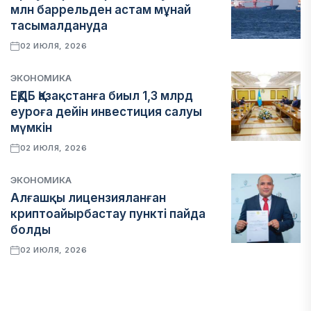
млн баррельден астам мұнай
тасымалдануда
02 ИЮЛЯ, 2026
ЭКОНОМИКА
ЕҚДБ Қазақстанға биыл 1,3 млрд
еуроға дейін инвестиция салуы
мүмкін
02 ИЮЛЯ, 2026
ЭКОНОМИКА
Алғашқы лицензияланған
криптоайырбастау пункті пайда
болды
02 ИЮЛЯ, 2026