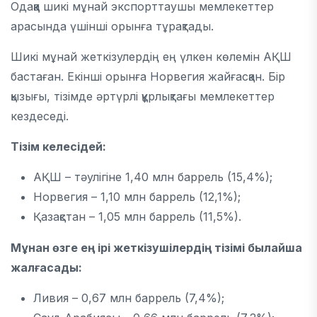
Одаққа шикі мұнай экспорттаушы мемлекеттер
арасында үшінші орынға тұрақтады.
Шикі мұнай жеткізулердің ең үлкен көлемін АҚШ
бастаған. Екінші орынға Норвегия жайғасқан. Бір
қызығы, тізімде әртүрлі құрлықтағы мемлекеттер
кездеседі.
Тізім келесідей:
АҚШ – тәулігіне 1,40 млн баррель (15,4%);
Норвегия – 1,10 млн баррель (12,1%);
Қазақстан – 1,05 млн баррель (11,5%).
Мұнан өзге ең ірі жеткізушілердің тізімі былайша
жалғасады:
Ливия – 0,67 млн баррель (7,4%);