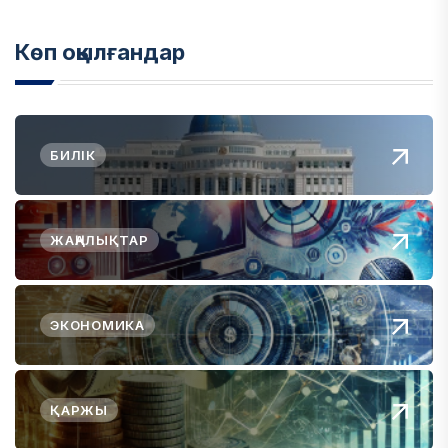
Көп оқылғандар
БИЛІК
ЖАҢАЛЫҚТАР
ЭКОНОМИКА
ҚАРЖЫ