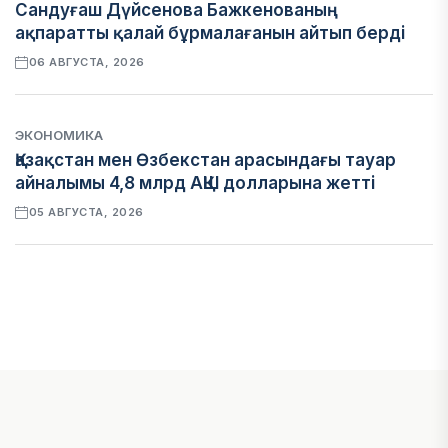
Сандуғаш Дүйсенова Бажкенованың
ақпаратты қалай бұрмалағанын айтып берді
06 АВГУСТА, 2026
ЭКОНОМИКА
Қазақстан мен Өзбекстан арасындағы тауар
айналымы 4,8 млрд АҚШ долларына жетті
05 АВГУСТА, 2026
ҚАРЖЫ
Алматы қалалық МКД мүлікті сатудан
алынатын салық туралы сұрақтарға жауап
берді
05 АВГУСТА, 2026