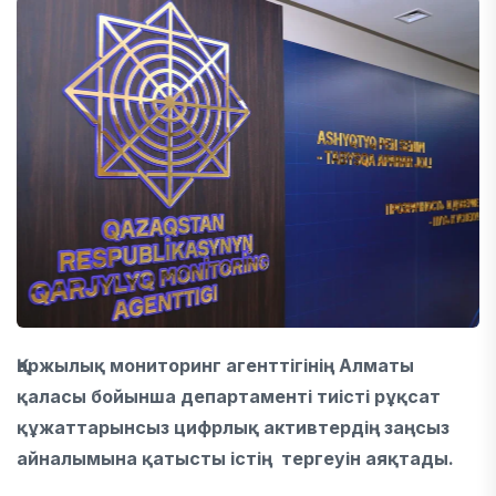
Қаржылық мониторинг агенттігінің Алматы
қаласы бойынша департаменті тиісті рұқсат
құжаттарынсыз цифрлық активтердің заңсыз
айналымына қатысты істің тергеуін аяқтады.