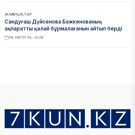
ЖАҢАЛЫҚТАР
Сандуғаш Дүйсенова Бажкенованың
ақпаратты қалай бұрмалағанын айтып берді
06 АВГУСТА, 2026
ЭКОНОМИКА
Қазақстан мен Өзбекстан арасындағы тауар
айналымы 4,8 млрд АҚШ долларына жетті
05 АВГУСТА, 2026
ҚАРЖЫ
Алматы қалалық МКД мүлікті сатудан
алынатын салық туралы сұрақтарға жауап
берді
05 АВГУСТА, 2026