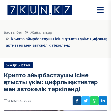
Басты бет
Жаңалықтар
Крипто айырбастаушы ісіне қатысты үкім: цифрлық
активтер мен автокөлік тәркіленді
ЖАҢАЛЫҚТАР
Крипто айырбастаушы ісіне
қатысты үкім: цифрлық активтер
мен автокөлік тәркіленді
13 МАРТА, 2025