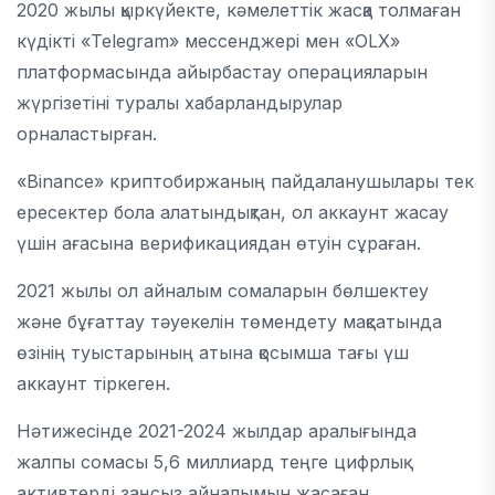
2020 жылы қыркүйекте, кәмелеттік жасқа толмаған
күдікті «Telegram» мессенджері мен «OLX»
платформасында айырбастау операцияларын
жүргізетіні туралы хабарландырулар
орналастырған.
«Binance» криптобиржаның пайдаланушылары тек
ересектер бола алатындықтан, ол аккаунт жасау
үшін ағасына верификациядан өтуін сұраған.
2021 жылы ол айналым сомаларын бөлшектеу
және бұғаттау тәуекелін төмендету мақсатында
өзінің туыстарының атына қосымша тағы үш
аккаунт тіркеген.
Нәтижесінде 2021-2024 жылдар аралығында
жалпы сомасы 5,6 миллиард теңге цифрлық
активтерді заңсыз айналымын жасаған.