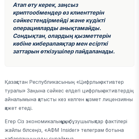
Атап өту керек, заңсыз
криптообмендер
өз клиенттерін
сәйкестендірмейді
және күдікті
операцияларды анықтамайды.
Сондықтан, олардың қызметтерін
көбіне кибералаяқтар мен есірткі
заттарын өткізушілер
пайдаланады.
Қазақстан Республикасының «Цифрлық активтер
туралы» Заңына сәйкес елдегі цифрлық активтердің
айналымына қатысты кез келген қызмет лицензияны
қажет етеді.
Егер Сіз экономикалық құқық бұзушылықтар фактілері
жайлы білсеңіз, «АФМ Insider» телеграм ботына
хабарлауыңызды сұраймыз.