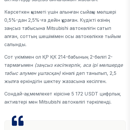
Көрсеткен қызметі үшін алынған сыйақы мөлшері
0,5%-дан 2,5%-ға дейін құраған. Күдікті өзінің
заңсыз табысына Mitsubishi автокөлігін сатып
алған, соттың шешімімен осы автокөлікке тыйым
салынды.
Сот үкімімен ол ҚР ҚК 214-бабының 2-бөлігі 2-
тармағымен
(заңсыз кәсіпкерлік,
аса ірі
мөлшерде
табыс
алумен ұштасқан
)
кінәлі деп танылып, 2,5
жылға еркіндігін шектеу жазасына кесілген.
Сондай-ақ, мемлекет кірісіне 5 172 USDТ цифрлық
активтері мен Mitsubishi автокөлігі тәркіленді.