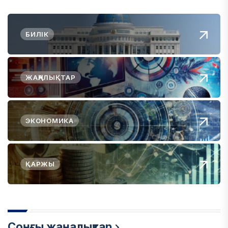
БИЛІК
ЖАҢАЛЫҚТАР
ЭКОНОМИКА
ҚАРЖЫ
Соңғы жаңалықтар