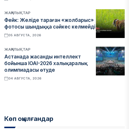
ЖАҢАЛЫҚТАР
Фейк: Желіде тараған «жолбарыс»
фотосы шындыққа сәйкес келмейді
05 АВГУСТА, 2026
ЖАҢАЛЫҚТАР
Астанада жасанды интеллект
бойынша IOAI-2026 халықаралық
олимпиадасы өтуде
04 АВГУСТА, 2026
Көп оқылғандар