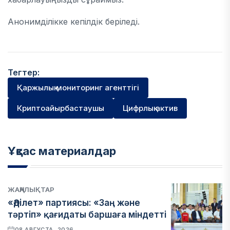
Анонимділікке кепілдік беріледі.
Тегтер:
Қаржылық мониторинг агенттігі
Криптоайырбастаушы
Цифрлық актив
Ұқсас материалдар
ЖАҢАЛЫҚТАР
«Әділет» партиясы: «Заң және
тәртіп» қағидаты баршаға міндетті
08 АВГУСТА, 2026