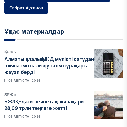
Ғибрат Ауғанов
Ұқсас материалдар
ҚАРЖЫ
Алматы қалалық МКД мүлікті сатудан
алынатын салық туралы сұрақтарға
жауап берді
05 АВГУСТА, 2026
ҚАРЖЫ
БЖЗҚ-дағы зейнетақы жинақтары
28,09 трлн теңгеге жетті
05 АВГУСТА, 2026