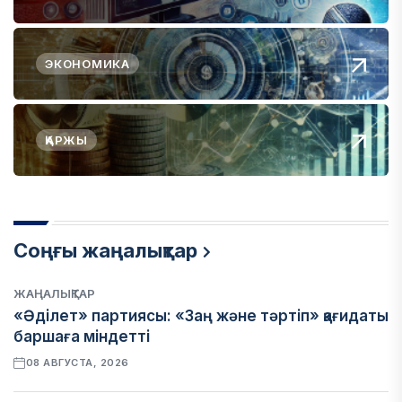
ЭКОНОМИКА
ҚАРЖЫ
Соңғы жаңалықтар
ЖАҢАЛЫҚТАР
«Әділет» партиясы: «Заң және тәртіп» қағидаты
баршаға міндетті
08 АВГУСТА, 2026