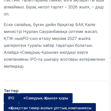
Листинг талаптарына сәйкес өзге ақпаратты аша
алмаймыз. Бірақ негізгі таргет – 2026 жыл», – деді
ол.
Еске салайық, бұған дейін бірқатар БАҚ Көлік
министрі Нұрлан Сауранбаевқа сілтеме жасап,
ҚТЖ-ның IPO-сын өткізу мерзімі 2027 жылға
шегерілгені туралы хабар таратқан болатын.
Алайда «Самұрық-Қазына» өкілдері әзірге
компанияны IPO-ға шығару жоспары өзгермегенін
мәлімдеді.
Тегтер:
IPO
«Самұрық-Қазына» қоры
«Қазақстан темір жолы» ұлттық компаниясы