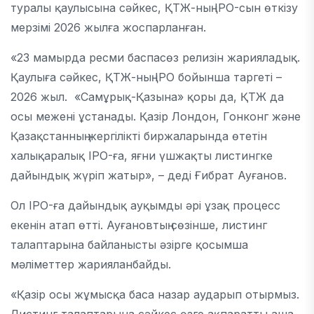
туралы қаулысына сәйкес, ҚТЖ-ның IPO-сын өткізу
мерзімі 2026 жылға жоспарланған.
«23 мамырда ресми баспасөз релизін жарияладық.
Қаулыға сәйкес, ҚТЖ-ның IPO бойынша таргеті –
2026 жыл. «Самұрық-Қазына» қоры да, ҚТЖ да
осы межені ұстанады. Қазір Лондон, Гонконг және
Қазақстанның жергілікті биржаларында өтетін
халықаралық IPO-ға, яғни үшжақты листингке
дайындық жүріп жатыр», – деді Ғибрат Ауғанов.
Ол IPO-ға дайындық ауқымды әрі ұзақ процесс
екенін атап өтті. Ауғановтың сөзінше, листинг
талаптарына байланысты әзірге қосымша
мәліметтер жарияланбайды.
«Қазір осы жұмысқа баса назар аударып отырмыз.