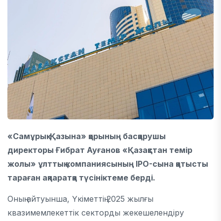
«Самұрық-Қазына» қорының басқарушы
директоры Ғибрат Ауғанов «Қазақстан темір
жолы» ұлттық компаниясының IPO-сына қатысты
тараған ақпаратқа түсініктеме берді.
Оның айтуынша, Үкіметтің 2025 жылғы
квазимемлекеттік секторды жекешелендіру