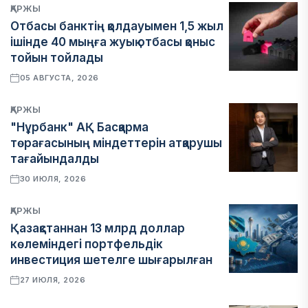
ҚАРЖЫ
Отбасы банктің қолдауымен 1,5 жыл
ішінде 40 мыңға жуық отбасы қоныс
тойын тойлады
05 АВГУСТА, 2026
ҚАРЖЫ
"Нұрбанк" АҚ Басқарма
төрағасының міндеттерін атқарушы
тағайындалды
30 ИЮЛЯ, 2026
ҚАРЖЫ
Қазақстаннан 13 млрд доллар
көлеміндегі портфельдік
инвестиция шетелге шығарылған
27 ИЮЛЯ, 2026