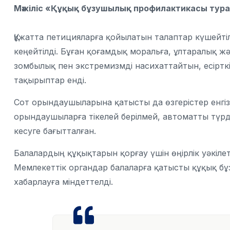
Мәжіліс «Құқық бұзушылық профилактикасы тур
Құжатта петицияларға қойылатын талаптар күшейтіл
кеңейтілді. Бұған қоғамдық моральға, ұлтаралық жә
зомбылық пен экстремизмді насихаттайтын, есірткі
тақырыптар енді.
Сот орындаушыларына қатысты да өзгерістер енгіз
орындаушыларға тікелей берілмей, автоматты түрде
кесуге бағытталған.
Балалардың құқықтарын қорғау үшін өңірлік уәкіле
Мемлекеттік органдар балаларға қатысты құқық бұ
хабарлауға міндеттелді.