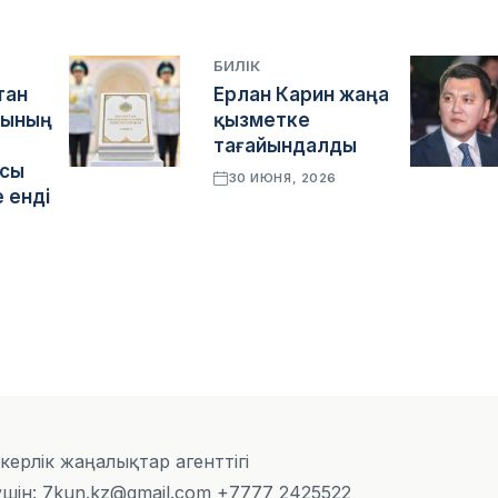
БИЛІК
тан
Ерлан Карин жаңа
сының
қызметке
тағайындалды
ясы
30 ИЮНЯ, 2026
 енді
скерлік жаңалықтар агенттігі
шін: 7kun.kz@gmail.com +7777 2425522