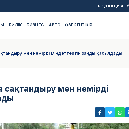
РЕДАКЦИЯ:
ЖЫ
БИЛІК
БИЗНЕС
АВТО
ӨЗЕКТІ ПІКІР
ақтандыру мен нөмірді міндеттейтін заңды қабылдады
а сақтандыру мен нөмірді
ады