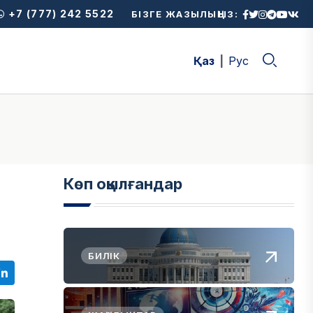
+7 (777) 242 5522
БІЗГЕ ЖАЗЫЛЫҢЫЗ:
Қаз
Рус
Көп оқылғандар
БИЛІК