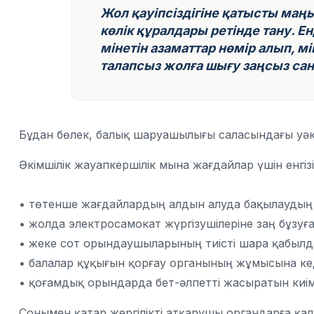
Жол қауіпсіздігіне қатысты ма
көлік құралдары ретінде тану. Е
мінетін азаматтар нөмір алып, мі
талапсыз жолға шығу заңсыз са
Бұдан бөлек, балық шаруашылығы саласындағы уәкі
Әкімшілік жауапкершілік мына жағдайлар үшін енгізі
• төтенше жағдайлардың алдын алуда бақылаудың
• жолда электросамокат жүргізушілеріне заң бұзуға
• жеке сот орындаушыларының тиісті шара қабылд
• балалар құқығын қорғау органының жұмысына кеде
• қоғамдық орындарда бет-әлпетті жасыратын киі
Сонымен қатар жергілікті атқарушы органдарға қа