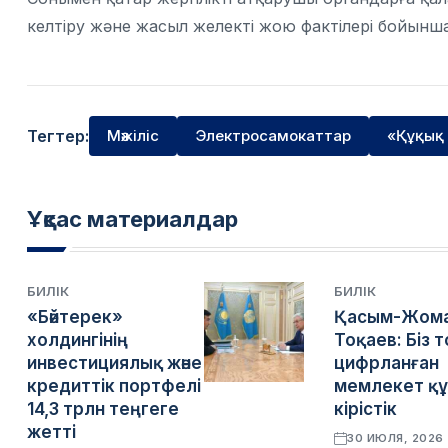
келтіру және жасыл желекті жою фактілері бойынша ә
Тегтер:
Мәжіліс
Электросамокаттар
«Құқық
Ұқсас материалдар
БИЛІК
БИЛІК
«Бәйтерек»
Қасым-Жом
холдингінің
Тоқаев: Біз 
инвестициялық және
цифрланған
кредиттік портфелі
мемлекет құ
14,3 трлн теңгеге
кірістік
жетті
30 ИЮЛЯ, 2026