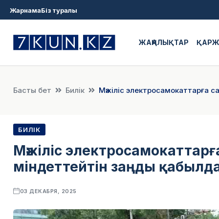
Жарнама
Біз туралы
ЖАҢАЛЫҚТАР
ҚАР
Басты бет
Билік
Мәжіліс электросамокаттарға с
БИЛІК
Мәжіліс электросамокаттарғ
міндеттейтін заңды қабылд
03 ДЕКАБРЯ, 2025