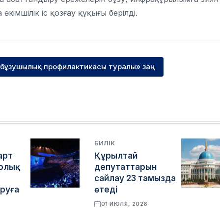
кімшілік іс қозғау құқығы берілді.
 бұзушылық профилактикасы туралы» заң
БИЛІК
арт
Құрылтай
толық
депутаттарын
сайлау 23 тамызда
руға
өтеді
01 ИЮЛЯ, 2026