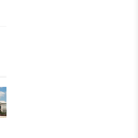
инвестициялық және кредиттік
портфелі 14,3 трлн теңгеге жетті
05 АВГУСТА, 2026
ҚАРЖЫ
БЖЗҚ-дағы зейнетақы жинақтары
28,09 трлн теңгеге жетті
05 АВГУСТА, 2026
ҚАРЖЫ
Отбасы банктің қолдауымен 1,5 жыл
ішінде 40 мыңға жуық отбасы қоныс
тойын тойлады
05 АВГУСТА, 2026