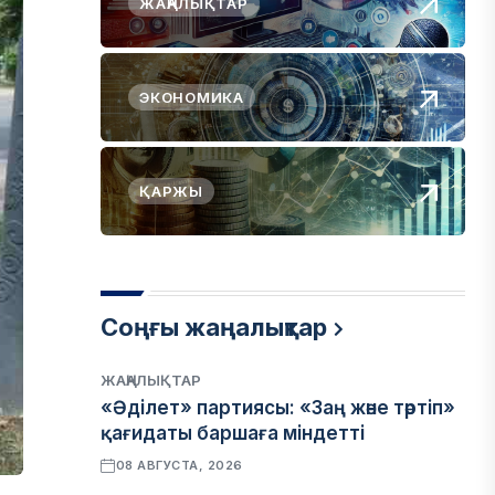
ЖАҢАЛЫҚТАР
ЭКОНОМИКА
ҚАРЖЫ
Соңғы жаңалықтар
ЖАҢАЛЫҚТАР
«Әділет» партиясы: «Заң және тәртіп»
қағидаты баршаға міндетті
08 АВГУСТА, 2026