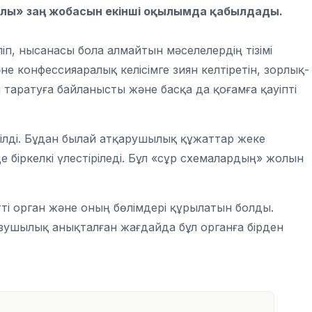
алы» заң жобасын екінші оқылымда қабылдады.
іп, нысанасы бола алмайтын мәселелердің тізімі
не конфессияаралық келісімге зиян келтіретін, зорлық-
 таратуға байланысты және басқа да қоғамға қауіпті
ілді. Бұдан былай атқарушылық құжаттар жеке
 біркелкі үлестіріледі. Бұл «сұр схемалардың» жолын
тті орган және оның бөлімдері құрылатын болды.
зушылық анықталған жағдайда бұл органға бірден