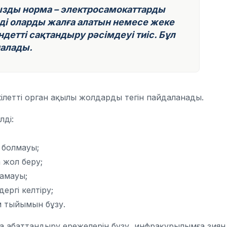
ңызды норма – электросамокаттарды
нді оларды жалға алатын немесе жеке
ндетті сақтандыру рәсімдеуі тиіс. Бұл
налады.
летті орган ақылы жолдарды тегін пайдаланады.
лді:
 болмауы;
 жол беру;
амауы;
ргі келтіру;
м тыйымын бұзу.
ла абаттандыру ережелерін бұзу, инфрақұрылымға зиян