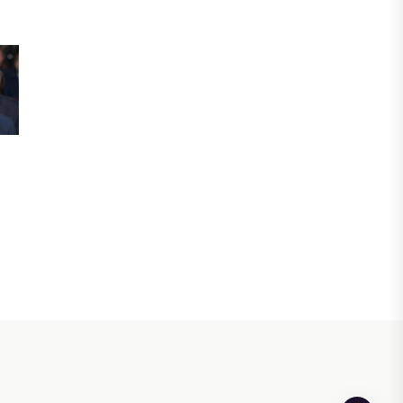
БИЗНЕС
Freedom Travel іссапар
ұйымдастыратын ЖИ агентін іске
қосты
05 АВГУСТА, 2026
ЖАҢАЛЫҚТАР
Фейк: Желіде тараған «жолбарыс»
фотосы шындыққа сәйкес келмейді
05 АВГУСТА, 2026
ЖАҢАЛЫҚТАР
Астанада жасанды интеллект
бойынша IOAI-2026 халықаралық
олимпиадасы өтуде
04 АВГУСТА, 2026