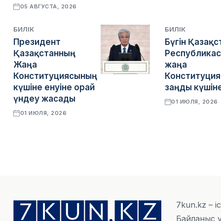
05 АВГУСТА, 2026
БИЛІК
БИЛІК
Президент
Бүгін Қазақс
Қазақстанның
Республика
Жаңа
жаңа
Конституциясының
Конституци
күшіне енуіне орай
заңды күшіне
үндеу жасады
01 ИЮЛЯ, 2026
01 ИЮЛЯ, 2026
7kun.kz – і
Байланыс ү