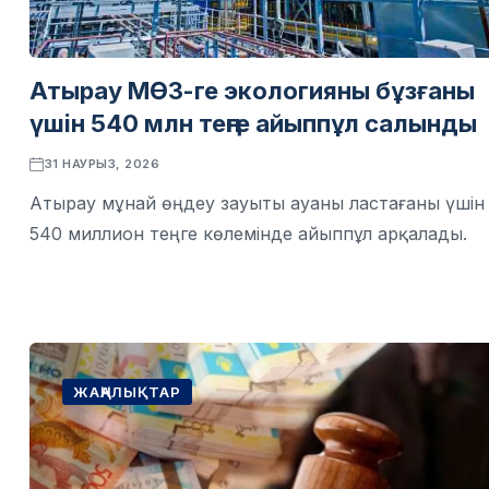
Атырау МӨЗ-ге экологияны бұзғаны
үшін 540 млн теңге айыппұл салынды
31 НАУРЫЗ, 2026
Атырау мұнай өңдеу зауыты ауаны ластағаны үшін
540 миллион теңге көлемінде айыппұл арқалады.
ЖАҢАЛЫҚТАР