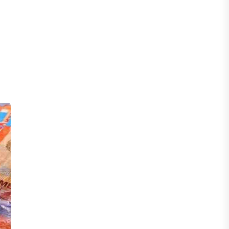
БЖЗҚ-дағы зейнетақы жинақтары
28,09 трлн теңгеге жетті
05 ТАМЫЗ, 2026
ҚАРЖЫ
Отбасы банктің қолдауымен 1,5 жыл
ішінде 40 мыңға жуық отбасы қоныс
тойын тойлады
05 ТАМЫЗ, 2026
БИЗНЕС
Freedom Travel іссапар
ұйымдастыратын ЖИ агентін іске
қосты
05 ТАМЫЗ, 2026