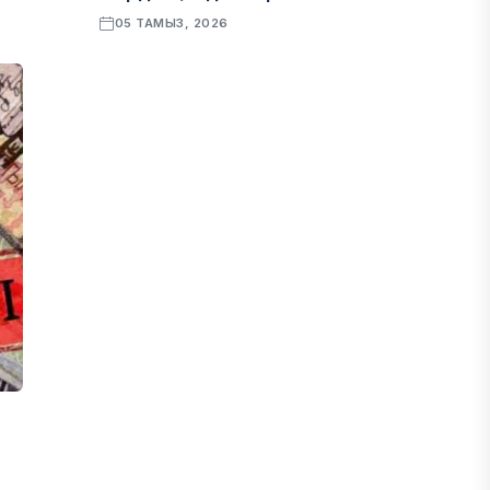
05 ТАМЫЗ, 2026
ҚАРЖЫ
Алматы қалалық МКД мүлікті
сатудан алынатын салық туралы
сұрақтарға жауап берді
05 ТАМЫЗ, 2026
БИЛІК
«Бәйтерек» холдингінің
инвестициялық және кредиттік
портфелі 14,3 трлн теңгеге жетті
05 ТАМЫЗ, 2026
ҚАРЖЫ