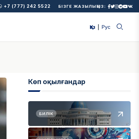
+7 (777) 242 5522
БІЗГЕ ЖАЗЫЛЫҢЫЗ:
Қаз
Рус
Көп оқылғандар
БИЛІК