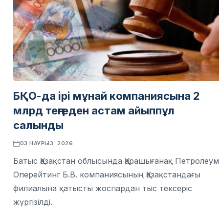
БҚО-да ірі мұнай компаниясына 2
млрд теңгеден астам айыппұл
салынды
03 НАУРЫЗ, 2026
Батыс Қазақстан облысында Қарашығанақ Петролеум
Оперейтинг Б.В. компаниясының Қазақстандағы
филиалына қатысты жоспардан тыс тексеріс
жүргізілді.