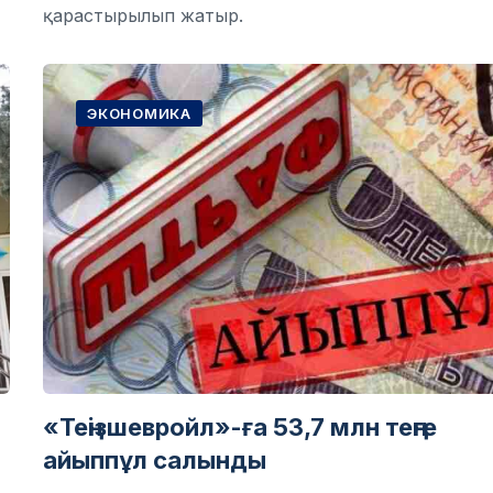
қарастырылып жатыр.
ЭКОНОМИКА
«Теңізшевройл»-ға 53,7 млн теңге
айыппұл салынды