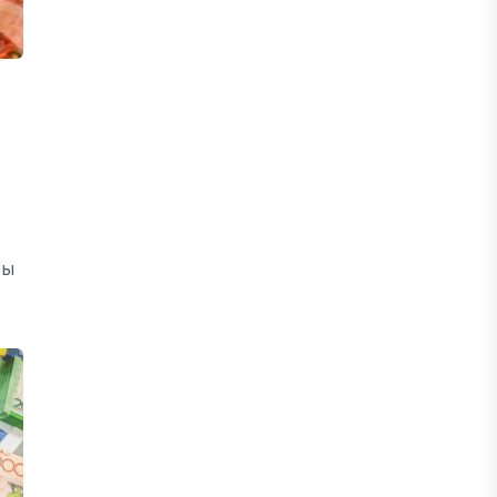
ЖАҢАЛЫҚТАР
Фейк: Желіде тараған «жолбарыс»
фотосы шындыққа сәйкес келмейді
05 ТАМЫЗ, 2026
ЖАҢАЛЫҚТАР
Астанада жасанды интеллект
бойынша IOAI-2026 халықаралық
ты
олимпиадасы өтуде
04 ТАМЫЗ, 2026
МЕДИА
Сегіз жылдық жұмбақ: Орхан
Джемаль мен оның әріптестерін
Африкада кім өлтірді?