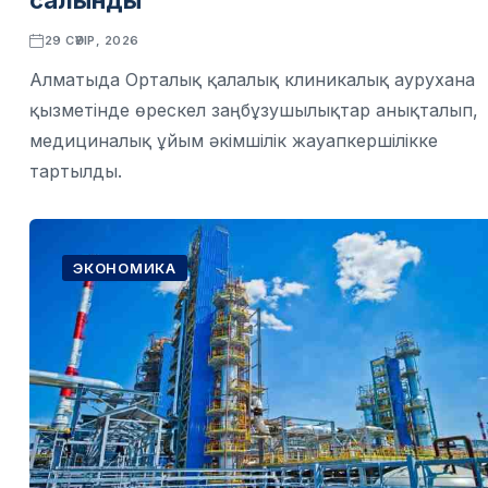
салынды
29 СӘУІР, 2026
Алматыда Орталық қалалық клиникалық аурухана
қызметінде өрескел заңбұзушылықтар анықталып,
медициналық ұйым әкімшілік жауапкершілікке
тартылды.
ЭКОНОМИКА