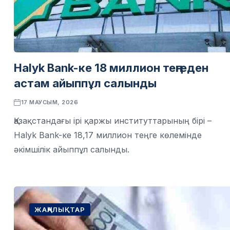
Halyk Bank-ке 18 миллион теңгеден
астам айыппұл салынды
17 МАУСЫМ, 2026
Қазақстандағы ірі қаржы институттарының бірі –
Halyk Bank-ке 18,17 миллион теңге көлемінде
әкімшілік айыппұл салынды.
ЖАҢАЛЫҚТАР