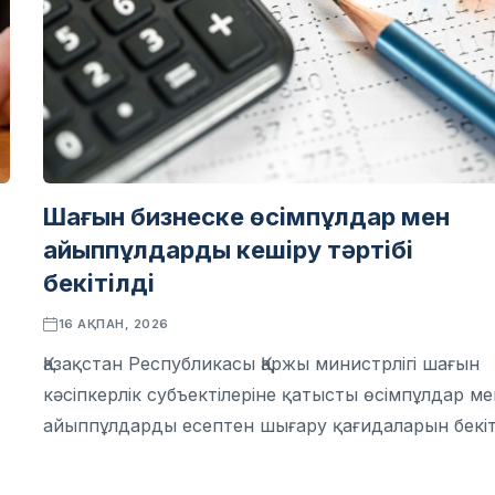
Шағын бизнеске өсімпұлдар мен
айыппұлдарды кешіру тәртібі
бекітілді
16 АҚПАН, 2026
Қазақстан Республикасы Қаржы министрлігі шағын
кәсіпкерлік субъектілеріне қатысты өсімпұлдар ме
айыппұлдарды есептен шығару қағидаларын бекіт