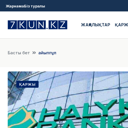
Жарнама
Біз туралы
ЖАҢАЛЫҚТАР
ҚАР
Басты бет
айыппұл
ҚАРЖЫ