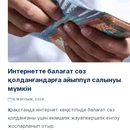
Интернетте балағат сөз
қолданғандарға айыппұл салынуы
мүмкін
15 МАУСЫМ, 2026
Қазақстанда интернет кеңістігінде балағат сөз
қолданғаны үшін әкімшілік жауапкершілік енгізу
жоспарланып отыр.