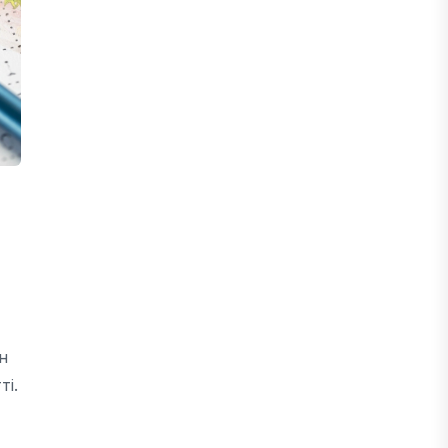
31 ШІЛДЕ, 2026
ӨЗЕКТІ ПІКІР
Ерлан Карин: Жаңа қоғамдық этика –
Қазақстанның тұрақты дамуының
негізгі шарты
30 ШІЛДЕ, 2026
БИЗНЕС
Енді eGov Business арқылы заңды
тұлғаның үлесін сенімгерлік
басқаруға беруге болады
н
30 ШІЛДЕ, 2026
ті.
БИЗНЕС