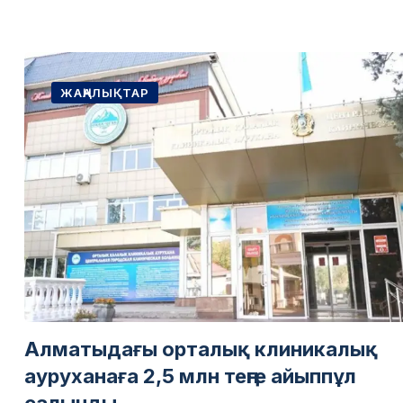
ЖАҢАЛЫҚТАР
Алматыдағы орталық клиникалық
ауруханаға 2,5 млн теңге айыппұл