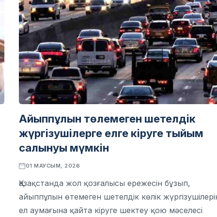
Айыппұлын төлемеген шетелдік
жүргізушілерге елге кіруге тыйым
салынуы мүмкін
01 МАУСЫМ, 2026
Қазақстанда жол қозғалысы ережесін бұзып,
айыппұлын өтемеген шетелдік көлік жүргізушілері
ел аумағына қайта кіруге шектеу қою мәселесі