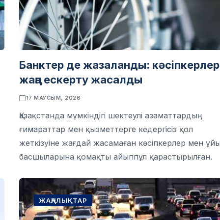
Банктер де жазаланды: кәсіпкерлер
жаңа ескерту жасалды
17 МАУСЫМ, 2026
Қазақстанда мүмкіндігі шектеулі азаматтардың
ғимараттар мен қызметтерге кедергісіз қол
жеткізуіне жағдай жасамаған кәсіпкерлер мен ұй
басшыларына қомақты айыппұл қарастырылған.
ЖАҢАЛЫҚТАР