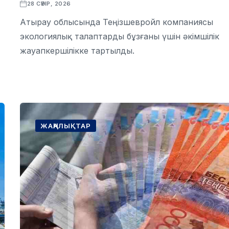
28 СӘУІР, 2026
Атырау облысында Теңізшевройл компаниясы
экологиялық талаптарды бұзғаны үшін әкімшілік
жауапкершілікке тартылды.
ЖАҢАЛЫҚТАР