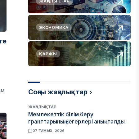
ЖАҢАЛЫҚТАР
ЭКОНОМИКА
ге
ҚАРЖЫ
ым
Соңғы жаңалықтар
ЖАҢАЛЫҚТАР
Мемлекеттік білім беру
гранттарының иегерлері анықталды
07 ТАМЫЗ, 2026