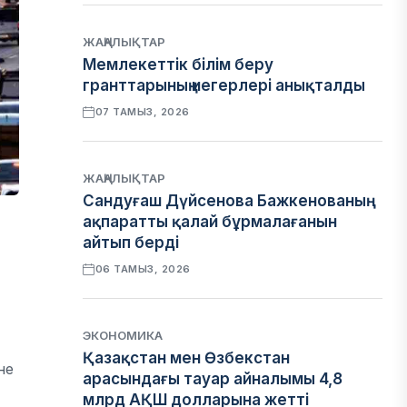
ЖАҢАЛЫҚТАР
Мемлекеттік білім беру
гранттарының иегерлері анықталды
07 ТАМЫЗ, 2026
ЖАҢАЛЫҚТАР
Сандуғаш Дүйсенова Бажкенованың
ақпаратты қалай бұрмалағанын
айтып берді
06 ТАМЫЗ, 2026
ЭКОНОМИКА
Қазақстан мен Өзбекстан
не
арасындағы тауар айналымы 4,8
млрд АҚШ долларына жетті