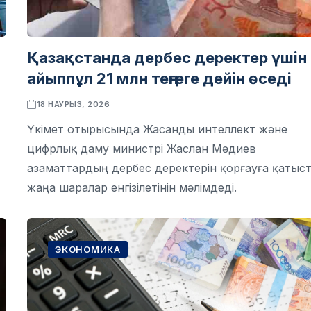
Қазақстанда дербес деректер үшін
айыппұл 21 млн теңгеге дейін өседі
18 НАУРЫЗ, 2026
Үкімет отырысында Жасанды интеллект және
цифрлық даму министрі Жаслан Мәдиев
азаматтардың дербес деректерін қорғауға қатыс
жаңа шаралар енгізілетінін мәлімдеді.
ЭКОНОМИКА