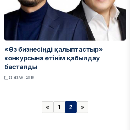
«Өз бизнесіңді қалыптастыр»
конкурсына өтінім қабылдау
басталды
23 ҚАЗАН, 2018
«
1
2
»