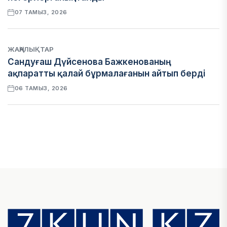
07 ТАМЫЗ, 2026
ЖАҢАЛЫҚТАР
Сандуғаш Дүйсенова Бажкенованың
ақпаратты қалай бұрмалағанын айтып берді
06 ТАМЫЗ, 2026
ЭКОНОМИКА
Қазақстан мен Өзбекстан арасындағы тауар
айналымы 4,8 млрд АҚШ долларына жетті
05 ТАМЫЗ, 2026
ҚАРЖЫ
Алматы қалалық МКД мүлікті сатудан
алынатын салық туралы сұрақтарға жауап