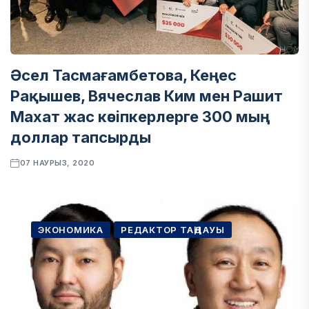
Әсел Тасмағамбетова, Кеңес
Рақышев, Вячеслав Ким мен Рашит
Махат жас кәсіпкерлерге 300 мың
доллар тапсырды
07 НАУРЫЗ, 2020
ЭКОНОМИКА
РЕДАКТОР ТАҢДАУЫ