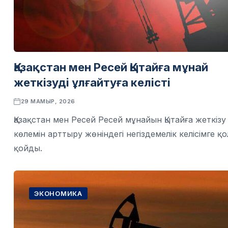
Қазақстан мен Ресей Қытайға мұнай
жеткізуді ұлғайтуға келісті
29 МАМЫР, 2026
Қазақстан мен Ресей Ресей мұнайын Қытайға жеткізу
көлемін арттыру жөніндегі негіздемелік келісімге қо
қойды.
ЭКОНОМИКА