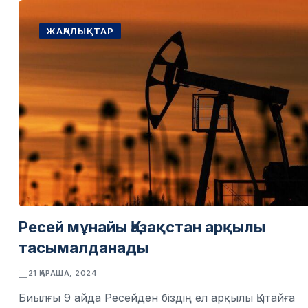
ЖАҢАЛЫҚТАР
Ресей мұнайы Қазақстан арқылы
тасымалданады
21 ҚАРАША, 2024
Биылғы 9 айда Ресейден біздің ел арқылы Қытайға