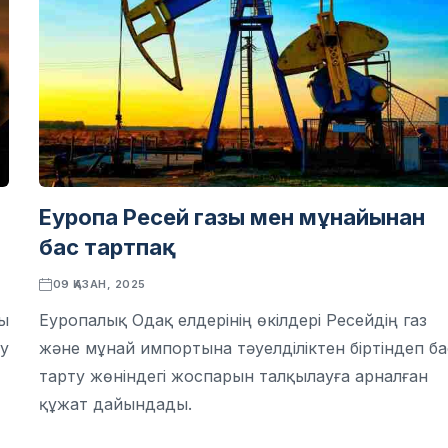
Еуропа Ресей газы мен мұнайынан
бас тартпақ
09 ҚАЗАН, 2025
ы
Еуропалық Одақ елдерінің өкілдері Ресейдің газ
у
және мұнай импортына тәуелділіктен біртіндеп ба
тарту жөніндегі жоспарын талқылауға арналған
құжат дайындады.