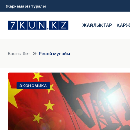
Жарнама
Біз туралы
ЖАҢАЛЫҚТАР
ҚАР
Басты бет
Ресей мұнайы
ЭКОНОМИКА