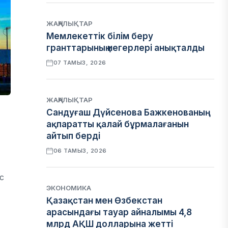
ЖАҢАЛЫҚТАР
Мемлекеттік білім беру
гранттарының иегерлері анықталды
07 ТАМЫЗ, 2026
ЖАҢАЛЫҚТАР
Сандуғаш Дүйсенова Бажкенованың
ақпаратты қалай бұрмалағанын
айтып берді
06 ТАМЫЗ, 2026
с
ЭКОНОМИКА
Қазақстан мен Өзбекстан
арасындағы тауар айналымы 4,8
млрд АҚШ долларына жетті