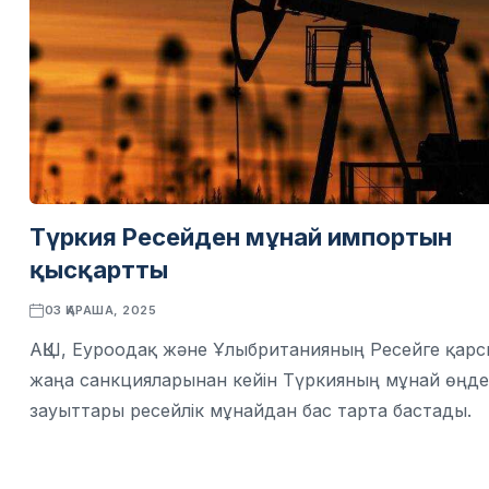
Түркия Ресейден мұнай импортын
қысқартты
03 ҚАРАША, 2025
АҚШ, Еуроодақ және Ұлыбританияның Ресейге қарс
жаңа санкцияларынан кейін Түркияның мұнай өңде
зауыттары ресейлік мұнайдан бас тарта бастады.