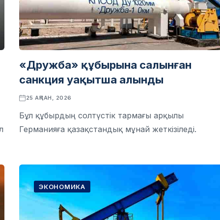
«Дружба» құбырына салынған
санкция уақытша алынды
25 АҚПАН, 2026
Бұл құбырдың солтүстік тармағы арқылы
л
Германияға қазақстандық мұнай жеткізіледі.
ЭКОНОМИКА