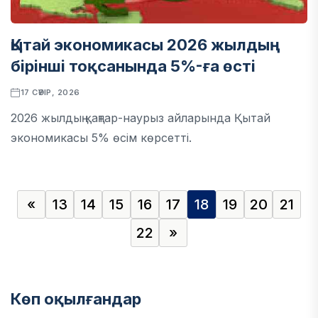
Қытай экономикасы 2026 жылдың
бірінші тоқсанында 5%-ға өсті
17 СӘУІР, 2026
2026 жылдың қаңтар-наурыз айларында Қытай
экономикасы 5% өсім көрсетті.
«
13
14
15
16
17
18
19
20
21
22
»
Көп оқылғандар