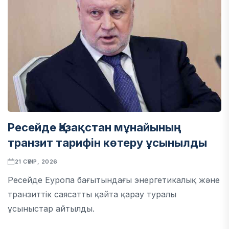
Ресейде Қазақстан мұнайының
транзит тарифін көтеру ұсынылды
21 СӘУІР, 2026
Ресейде Еуропа бағытындағы энергетикалық және
транзиттік саясатты қайта қарау туралы
ұсыныстар айтылды.