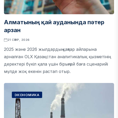
Алматының қай ауданында пәтер
арзан
21 СӘУІР, 2026
2025 және 2026 жылдардың қаңтар айларына
арналған OLX Қазақстан аналитикалық қызметінің
деректері бүкіл қала үшін бірыңғай баға сценарийі
мүлде жоқ екенін растап отыр.
ЭКОНОМИКА