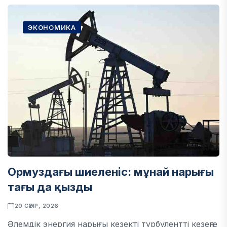
ЭКОНОМИКА
Ормуздағы шиеленіс: мұнай нарығы
тағы да қызды
20 СӘУІР, 2026
Әлемдік энергия нарығы кезекті турбулентті кезеңге