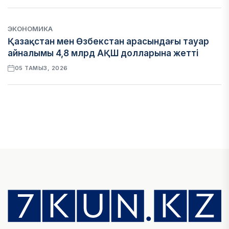
ЭКОНОМИКА
Қазақстан мен Өзбекстан арасындағы тауар
айналымы 4,8 млрд АҚШ долларына жетті
05 ТАМЫЗ, 2026
ҚАРЖЫ
Алматы қалалық МКД мүлікті сатудан
алынатын салық туралы сұрақтарға жауап
берді
05 ТАМЫЗ, 2026
БИЛІК
«Бәйтерек» холдингінің инвестициялық және
кредиттік портфелі 14,3 трлн теңгеге жетті