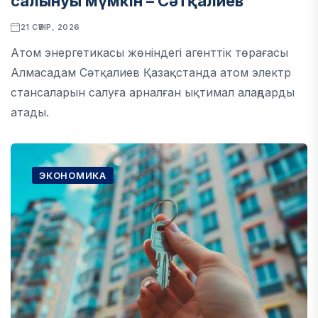
салынуы мүмкін – Сәтқалиев
21 СӘУІР, 2026
Атом энергетикасы жөніндегі агенттік төрағасы
Алмасадам Сәтқалиев Қазақстанда атом электр
стансаларын салуға арналған ықтимал алаңдарды
атады.
ЭКОНОМИКА