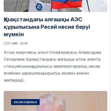
Қазақстандағы алғашқы АЭС
құрылысына Ресей несие беруі
мүмкін
21 СӘУІР, 2026
Атом энергиясы агенттігінің төрағасы Алмасадам
Сәтқалиев Қазақстандағы алғашқы атом электр
станциясының құрылысы мемлекетаралық несие
есебінен қаржыландырылуы мүмкін екенін
мәлімдеді.
ЭКОНОМИКА