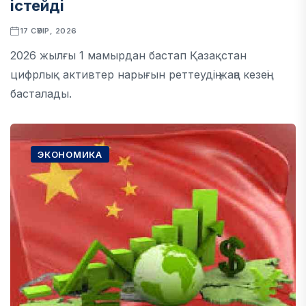
істейді
17 СӘУІР, 2026
2026 жылғы 1 мамырдан бастап Қазақстан
цифрлық активтер нарығын реттеудің жаңа кезеңі
басталады.
ЭКОНОМИКА