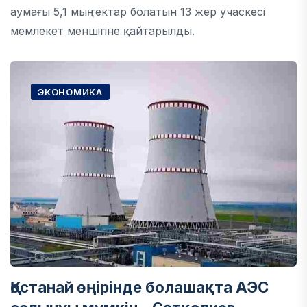
аумағы 5,1 мың гектар болатын 13 жер учаскесі
мемлекет меншігіне қайтарылды.
ЭКОНОМИКА
Қостанай өңірінде болашақта АЭС