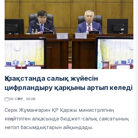
Қазақстанда салық жүйесін
цифрландыру қарқыны артып келеді
20 СӘУІР, 2026
Серік Жұманғарин ҚР Қаржы министрлігінің
кеңейтілген алқасында бюджет-салық саясатының
негізгі басымдықтарын айқындады.