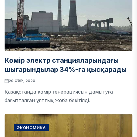
Көмір электр станцияларындағы
шығарындылар 34%-ға қысқарады
20 СӘУІР, 2026
Қазақстанда көмір генерациясын дамытуға
бағытталған ұлттық жоба бекітілді.
ЭКОНОМИКА