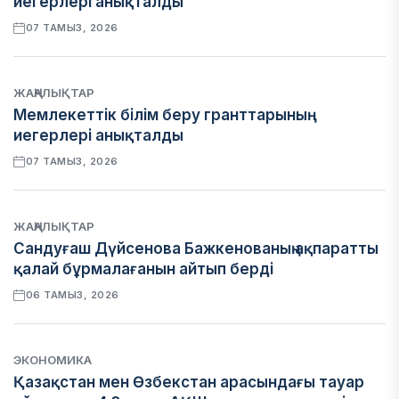
иегерлері анықталды
07 ТАМЫЗ, 2026
ЖАҢАЛЫҚТАР
Мемлекеттік білім беру гранттарының
иегерлері анықталды
07 ТАМЫЗ, 2026
ЖАҢАЛЫҚТАР
Сандуғаш Дүйсенова Бажкенованың ақпаратты
қалай бұрмалағанын айтып берді
06 ТАМЫЗ, 2026
ЭКОНОМИКА
Қазақстан мен Өзбекстан арасындағы тауар