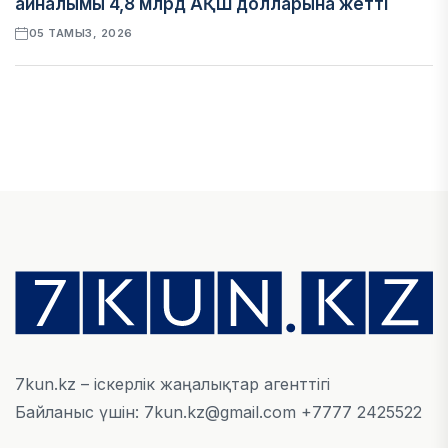
айналымы 4,8 млрд АҚШ долларына жетті
05 ТАМЫЗ, 2026
ҚАРЖЫ
Алматы қалалық МКД мүлікті сатудан
алынатын салық туралы сұрақтарға жауап
берді
05 ТАМЫЗ, 2026
БИЛІК
«Бәйтерек» холдингінің инвестициялық және
кредиттік портфелі 14,3 трлн теңгеге жетті
05 ТАМЫЗ, 2026
7kun.kz – іскерлік жаңалықтар агенттігі
Байланыс үшін: 7kun.kz@gmail.com +7777 2425522
ҚАРЖЫ