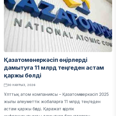
Қазатомөнеркәсіп өңірлерді
дамытуға 11 млрд теңгеден астам
қаржы бөлді
30 НАУРЫЗ, 2026
Ұлттық атом компаниясы – Қазатомөнеркәсіп 2025
жылы әлеуметтік жобаларға 11 млрд теңгеден
астам қаржы бөлді. Қаражат өңірлік