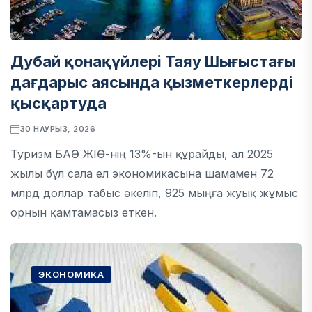
Дубай қонақүйлері Таяу Шығыстағы
дағдарыс аясында қызметкерлерді
қысқартуда
30 НАУРЫЗ, 2026
Туризм БАӘ ЖІӨ-нің 13%-ын құрайды, ал 2025
жылы бұл сала ел экономикасына шамамен 72
млрд доллар табыс әкеліп, 925 мыңға жуық жұмыс
орнын қамтамасыз еткен.
ЭКОНОМИКА