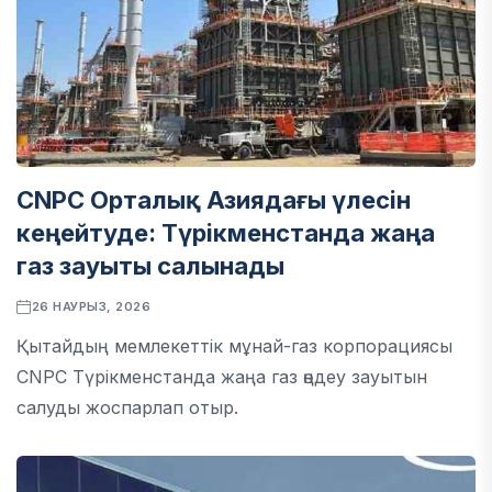
CNPC Орталық Азиядағы үлесін
кеңейтуде: Түрікменстанда жаңа
газ зауыты салынады
26 НАУРЫЗ, 2026
Қытайдың мемлекеттік мұнай-газ корпорациясы
CNPC Түрікменстанда жаңа газ өңдеу зауытын
салуды жоспарлап отыр.