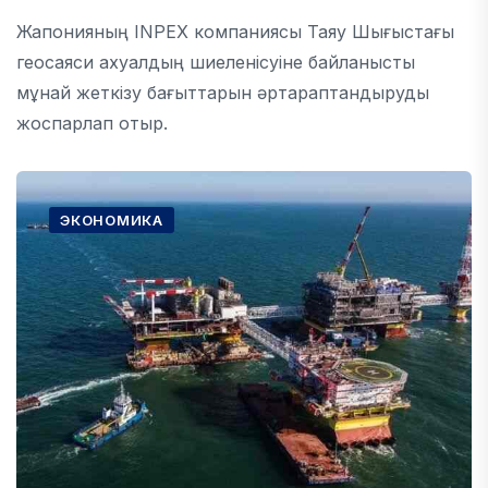
Жапонияның INPEX компаниясы Таяу Шығыстағы
геосаяси ахуалдың шиеленісуіне байланысты
мұнай жеткізу бағыттарын әртараптандыруды
жоспарлап отыр.
ЭКОНОМИКА