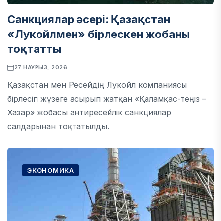
Санкциялар әсері: Қазақстан
«Лукойлмен» бірлескен жобаны
тоқтатты
27 НАУРЫЗ, 2026
Қазақстан мен Ресейдің Лукойл компаниясы
бірлесіп жүзеге асырып жатқан «Қаламқас-теңіз –
Хазар» жобасы антиресейлік санкциялар
салдарынан тоқтатылды.
ЭКОНОМИКА