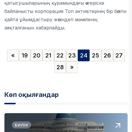
қатысушыларының құрамындағы өзгеріске
байланысты корпорация Топ активтерінің бір бөлігін
қайта ұйымдастыру жөніндегі мәміленің
аяқталғанын хабарлайды.
«
19
20
21
22
23
24
25
26
27
28
»
Көп оқылғандар
БИЛІК