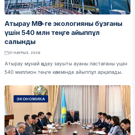
Атырау МӨЗ-ге экологияны бұзғаны
үшін 540 млн теңге айыппұл
салынды
31 НАУРЫЗ, 2026
Атырау мұнай өңдеу зауыты ауаны ластағаны үшін
540 миллион теңге көлемінде айыппұл арқалады.
ЭКОНОМИКА