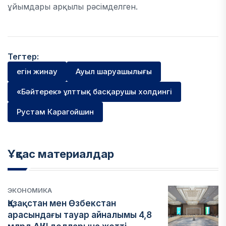
ұйымдары арқылы рәсімделген.
Тегтер:
егін жинау
Ауыл шаруашылығы
«Бәйтерек» ұлттық басқарушы холдингі
Рустам Карагойшин
Ұқсас материалдар
ЭКОНОМИКА
Қазақстан мен Өзбекстан
арасындағы тауар айналымы 4,8