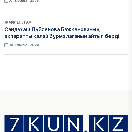
07 ТАМЫЗ, 2026
ЖАҢАЛЫҚТАР
Сандуғаш Дүйсенова Бажкенованың
ақпаратты қалай бұрмалағанын айтып берді
06 ТАМЫЗ, 2026
ЭКОНОМИКА
Қазақстан мен Өзбекстан арасындағы тауар
айналымы 4,8 млрд АҚШ долларына жетті
05 ТАМЫЗ, 2026
ҚАРЖЫ
Алматы қалалық МКД мүлікті сатудан
алынатын салық туралы сұрақтарға жауап
берді