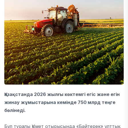
Қазақстанда 2026 жылғы көктемгі егіс және егін
жинау жұмыстарына кемінде 750 млрд теңге
бөлінеді.
Бұл туралы Үкімет отырысында «Бәйтерек» ұлттық