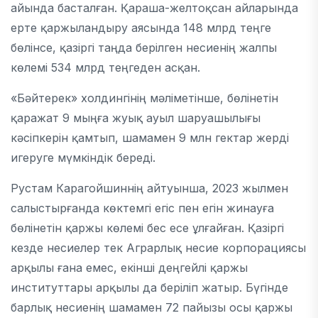
айында басталған. Қараша-желтоқсан айларында
ерте қаржыландыру аясында 148 млрд теңге
бөлінсе, қазіргі таңда берілген несиенің жалпы
көлемі 534 млрд теңгеден асқан.
«Бәйтерек» холдингінің мәліметінше, бөлінетін
қаражат 9 мыңға жуық ауыл шаруашылығы
кәсіпкерін қамтып, шамамен 9 млн гектар жерді
игеруге мүмкіндік береді.
Рустам Карагойшиннің айтуынша, 2023 жылмен
салыстырғанда көктемгі егіс пен егін жинауға
бөлінетін қаржы көлемі бес есе ұлғайған. Қазіргі
кезде несиелер тек Аграрлық несие корпорациясы
арқылы ғана емес, екінші деңгейлі қаржы
институттары арқылы да беріліп жатыр. Бүгінде
барлық несиенің шамамен 72 пайызы осы қаржы