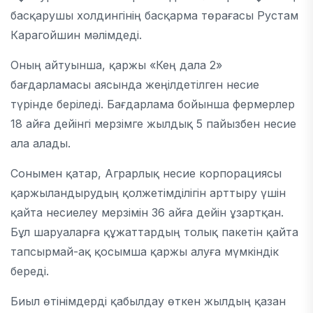
басқарушы холдингінің басқарма төрағасы
Рустам
Карагойшин
мәлімдеді.
Оның айтуынша, қаржы «Кең дала 2»
бағдарламасы аясында жеңілдетілген несие
түрінде беріледі. Бағдарлама бойынша фермерлер
18 айға дейінгі мерзімге жылдық 5 пайызбен несие
ала алады.
Сонымен қатар,
Аграрлық несие корпорациясы
қаржыландырудың қолжетімділігін арттыру үшін
қайта несиелеу мерзімін 36 айға дейін ұзартқан.
Бұл шаруаларға құжаттардың толық пакетін қайта
тапсырмай-ақ қосымша қаржы алуға мүмкіндік
береді.
Биыл өтінімдерді қабылдау өткен жылдың қазан