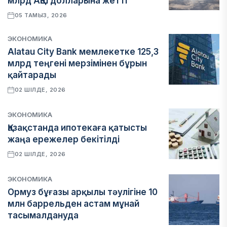
млрд АҚШ долларына жетті
05 ТАМЫЗ, 2026
ЭКОНОМИКА
Alatau City Bank мемлекетке 125,3
млрд теңгені мерзімінен бұрын
қайтарады
02 ШІЛДЕ, 2026
ЭКОНОМИКА
Қазақстанда ипотекаға қатысты
жаңа ережелер бекітілді
02 ШІЛДЕ, 2026
ЭКОНОМИКА
Ормуз бұғазы арқылы тәулігіне 10
млн баррельден астам мұнай
тасымалдануда