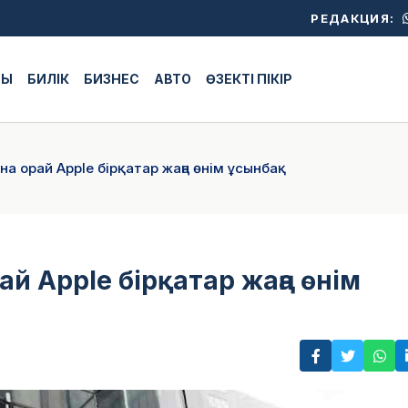
РЕДАКЦИЯ:
ЖЫ
БИЛІК
БИЗНЕС
АВТО
ӨЗЕКТІ ПІКІР
на орай Apple бірқатар жаңа өнім ұсынбақ
й Apple бірқатар жаңа өнім