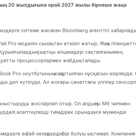
нының 20 жылдығына орай 2027 жылы бірнеше жаңа
дерге сілтеме жасаған Bloomberg агенттігі хабарлады
iPad Pro моделін сынақтан өткізіп жатыр. Жаңа планшетт
 Құрылғылардың сыртқы өлшемдері сақталғанымен,
 қуатты процессорлармен жабдықталады.
ook Pro ноутбугының жаңартылған нұсқасын әзірлеуде.
ы деп күтілуде. Ал жоғары санаттағы үлгілер сенсор
аныстыруды жоспарлап отыр. Ол алдыңғы M6 чипімен
рделі есептеулерді тиімдірек орындауға мүмкіндік
мдерге ең бай кезеңдердің бірі болуы ықтимал. Компания