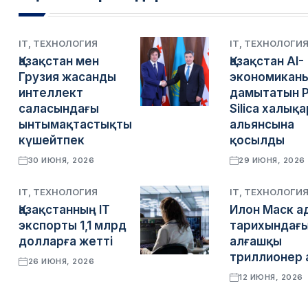
IT, ТЕХНОЛОГИЯ
IT, ТЕХНОЛОГИ
Қазақстан мен
Қазақстан AI-
Грузия жасанды
экономикан
интеллект
дамытатын 
саласындағы
Silica халық
ынтымақтастықты
альянсына
күшейтпек
қосылды
30 ИЮНЯ, 2026
29 ИЮНЯ, 2026
IT, ТЕХНОЛОГИЯ
IT, ТЕХНОЛОГИ
Қазақстанның IT
Илон Маск а
экспорты 1,1 млрд
тарихындағ
долларға жетті
алғашқы
триллионер 
26 ИЮНЯ, 2026
12 ИЮНЯ, 2026