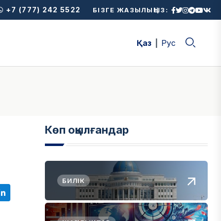
+7 (777) 242 5522
БІЗГЕ ЖАЗЫЛЫҢЫЗ:
Қаз
Рус
Көп оқылғандар
БИЛІК