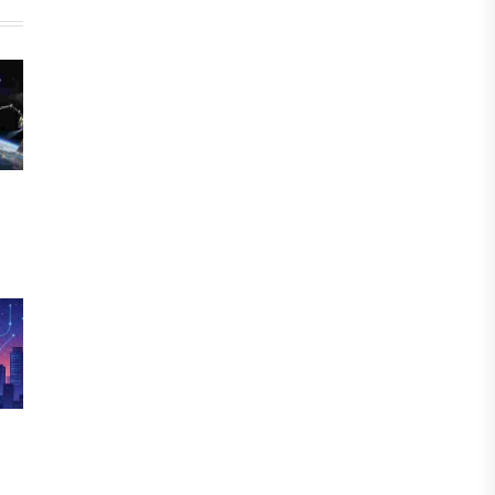
БЖЗҚ-дағы зейнетақы жинақтары
28,09 трлн теңгеге жетті
05 АВГУСТА, 2026
ҚАРЖЫ
Отбасы банктің қолдауымен 1,5 жыл
ішінде 40 мыңға жуық отбасы қоныс
тойын тойлады
05 АВГУСТА, 2026
БИЗНЕС
Freedom Travel іссапар
ұйымдастыратын ЖИ агентін іске
қосты
05 АВГУСТА, 2026