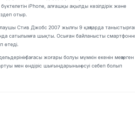
 бүктелетін iPhone, алғашқы ақылды көзілдірік және
здеп отыр.
алаушы Стив Джобс 2007 жылғы 9 қаңтарда таныстырға
нда сатылымға шықты. Осыған байланысты смартфонны
 өтеді.
льдерінің бағасы жоғары болуы мүмкін екенін меңзеген
 артуы мен өндіріс шығындарының өсуі себеп болып