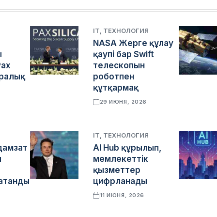
Я
IT, ТЕХНОЛОГИЯ
NASA Жерге құлау
ы
қаупі бар Swift
Pax
телескопын
аралық
роботпен
құтқармақ
29 ИЮНЯ, 2026
Я
IT, ТЕХНОЛОГИЯ
дамзат
AI Hub құрылып,
ы
мемлекеттік
қызметтер
атанды
цифрланады
11 ИЮНЯ, 2026