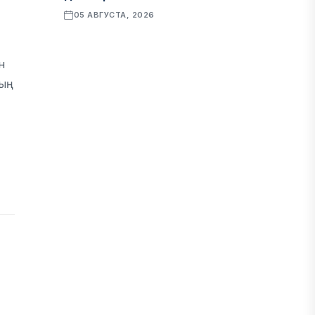
05 АВГУСТА, 2026
н
ҚАРЖЫ
ң
Алматы қалалық МКД мүлікті
сатудан алынатын салық туралы
сұрақтарға жауап берді
05 АВГУСТА, 2026
БИЛІК
«Бәйтерек» холдингінің
инвестициялық және кредиттік
портфелі 14,3 трлн теңгеге жетті
05 АВГУСТА, 2026
ҚАРЖЫ