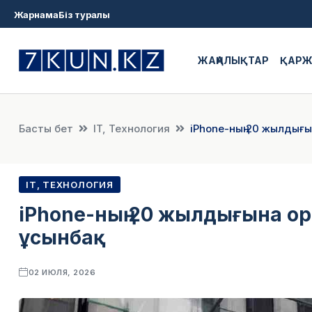
Жарнама
Біз туралы
ЖАҢАЛЫҚТАР
ҚАР
Басты бет
IT, Технология
iPhone-ның 20 жылдығы
IT, ТЕХНОЛОГИЯ
iPhone-ның 20 жылдығына ора
ұсынбақ
02 ИЮЛЯ, 2026