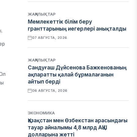
ЖАҢАЛЫҚТАР
Мемлекеттік білім беру
гранттарының иегерлері анықталды
.
07 АВГУСТА, 2026
ер
ЖАҢАЛЫҚТАР
Сандуғаш Дүйсенова Бажкенованың
 Ол
ақпаратты қалай бұрмалағанын
айтып берді
лы
06 АВГУСТА, 2026
ЭКОНОМИКА
Қазақстан мен Өзбекстан арасындағы
тауар айналымы 4,8 млрд АҚШ
долларына жетті