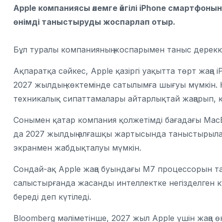
Apple компаниясы әлемге әйгілі iPhone смартфо
өнімді таныстыруды жоспарлап отыр.
Бұл туралы компанияның жоспарымен таныс дереккөз
Ақпаратқа сәйкес, Apple қазіргі уақытта төрт жаңа 
2027 жылдың көктемінде сатылымға шығуы мүмкін.
техникалық сипаттамалары айтарлықтай жаңарып,
Сонымен қатар компания қолжетімді бағадағы MacB
да 2027 жылдың алғашқы жартысында таныстырылад
экранмен жабдықталуы мүмкін.
Сондай-ақ Apple жаңа буындағы M7 процессорын т
салыстырғанда жасанды интеллектке негізделген кү
береді деп күтіледі.
Bloomberg мәліметінше, 2027 жыл Apple үшін жаңа өні