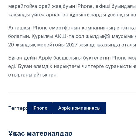
мерейтойға орай жаңа буын iPhone, екінші буындағы
«ақылды үйге» арналған құрылғыларды ұсынуды кө
Алғашқы iPhone смартфонын компанияның негізін қ
болатын. Құрылғы АҚШ-та сол жылдың 29 маусымы
20 жылдық мерейтойы 2027 жылдың жазында аталып
Бұған дейін Apple
басшылығы бүктелетін iPhone моде
еді. Бұған әлемдік нарықтағы чиптерге сұраныстың
отырғаны айтылған.
Тегтер:
iPhone
Apple компаниясы
Ұқсас материалдар