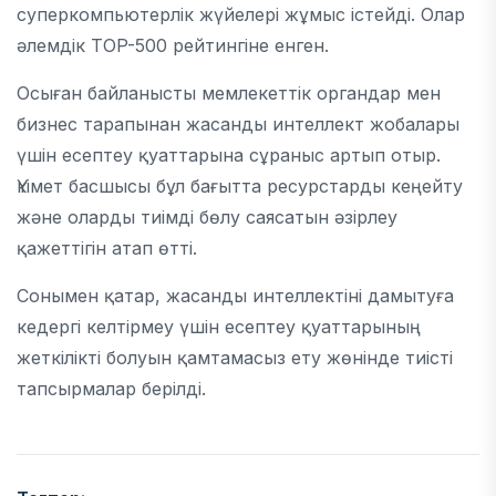
суперкомпьютерлік жүйелері жұмыс істейді. Олар
әлемдік TOP-500 рейтингіне енген.
Осыған байланысты мемлекеттік органдар мен
бизнес тарапынан жасанды интеллект жобалары
үшін есептеу қуаттарына сұраныс артып отыр.
Үкімет басшысы бұл бағытта ресурстарды кеңейту
және оларды тиімді бөлу саясатын әзірлеу
қажеттігін атап өтті.
Сонымен қатар, жасанды интеллектіні дамытуға
кедергі келтірмеу үшін есептеу қуаттарының
жеткілікті болуын қамтамасыз ету жөнінде тиісті
тапсырмалар берілді.