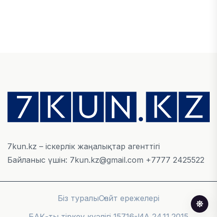
ЭКОНОМИКА
Қазақстан мен Өзбекстан арасындағы тауар
айналымы 4,8 млрд АҚШ долларына жетті
05 ТАМЫЗ, 2026
ҚАРЖЫ
Алматы қалалық МКД мүлікті сатудан
алынатын салық туралы сұрақтарға жауап
берді
05 ТАМЫЗ, 2026
7kun.kz – іскерлік жаңалықтар агенттігі
Байланыс үшін: 7kun.kz@gmail.com +7777 2425522
БИЛІК
«Бәйтерек» холдингінің инвестициялық және
кредиттік портфелі 14,3 трлн теңгеге жетті
Біз туралы
Сайт ережелері
05 ТАМЫЗ, 2026
БАҚ-ты тіркеу куәлігі 15716-ИА 24.11.2015