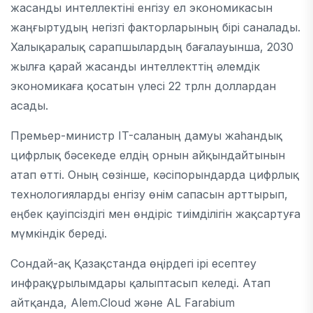
жасанды интеллектіні енгізу ел экономикасын
жаңғыртудың негізгі факторларының бірі саналады.
Халықаралық сарапшылардың бағалауынша, 2030
жылға қарай жасанды интеллекттің әлемдік
экономикаға қосатын үлесі 22 трлн доллардан
асады.
Премьер-министр IT-саланың дамуы жаһандық
цифрлық бәсекеде елдің орнын айқындайтынын
атап өтті. Оның сөзінше, кәсіпорындарда цифрлық
технологияларды енгізу өнім сапасын арттырып,
еңбек қауіпсіздігі мен өндіріс тиімділігін жақсартуға
мүмкіндік береді.
Сондай-ақ Қазақстанда өңірдегі ірі есептеу
инфрақұрылымдары қалыптасып келеді. Атап
айтқанда,
Alem.Cloud
және
AL Farabium