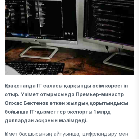
Қазақстанда IT саласы қарқынды өсім көрсетіп
отыр. Үкімет отырысында Премьер-министр
Олжас Бектенов
өткен жылдың қорытындысы
бойынша IT-қызметтер экспорты 1 млрд
доллардан асқанын мәлімдеді.
Үкімет басшысының айтуынша, цифрландыру мен