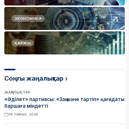
ЭКОНОМИКА
ҚАРЖЫ
Соңғы жаңалықтар
ЖАҢАЛЫҚТАР
«Әділет» партиясы: «Заң және тәртіп» қағидаты
баршаға міндетті
08 ТАМЫЗ, 2026