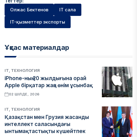
Тегтер:
Олжас Бектенов
IT сала
IT-қызметтер экспорты
Ұқсас материалдар
IT, ТЕХНОЛОГИЯ
iPhone-ның 20 жылдығына орай
Apple бірқатар жаңа өнім ұсынбақ
02 ШІЛДЕ, 2026
IT, ТЕХНОЛОГИЯ
Қазақстан мен Грузия жасанды
интеллект саласындағы
ынтымақтастықты күшейтпек