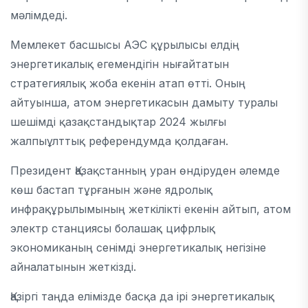
мәлімдеді.
Мемлекет басшысы АЭС құрылысы елдің
энергетикалық егемендігін нығайтатын
стратегиялық жоба екенін атап өтті. Оның
айтуынша, атом энергетикасын дамыту туралы
шешімді қазақстандықтар 2024 жылғы
жалпыұлттық референдумда қолдаған.
Президент Қазақстанның уран өндіруден әлемде
көш бастап тұрғанын және ядролық
инфрақұрылымының жеткілікті екенін айтып, атом
электр станциясы болашақ цифрлық
экономиканың сенімді энергетикалық негізіне
айналатынын жеткізді.
Қазіргі таңда елімізде басқа да ірі энергетикалық