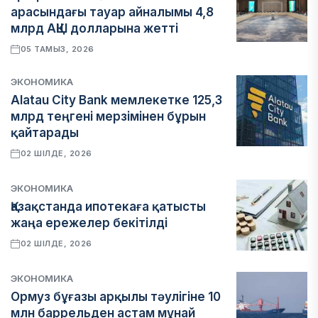
арасындағы тауар айналымы 4,8
млрд АҚШ долларына жетті
05 ТАМЫЗ, 2026
ЭКОНОМИКА
Alatau City Bank мемлекетке 125,3
млрд теңгені мерзімінен бұрын
қайтарады
02 ШІЛДЕ, 2026
ЭКОНОМИКА
Қазақстанда ипотекаға қатысты
жаңа ережелер бекітілді
02 ШІЛДЕ, 2026
ЭКОНОМИКА
Ормуз бұғазы арқылы тәулігіне 10
млн баррельден астам мұнай