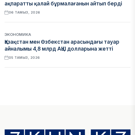
ақпаратты қалай бұрмалағанын айтып берді
06 ТАМЫЗ, 2026
ЭКОНОМИКА
Қазақстан мен Өзбекстан арасындағы тауар
айналымы 4,8 млрд АҚШ долларына жетті
05 ТАМЫЗ, 2026
ҚАРЖЫ
Алматы қалалық МКД мүлікті сатудан
алынатын салық туралы сұрақтарға жауап
берді
05 ТАМЫЗ, 2026
БИЛІК