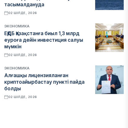
тасымалдануда
02 ШІЛДЕ, 2026
ЭКОНОМИКА
ЕҚДБ Қазақстанға биыл 1,3 млрд
еуроға дейін инвестиция салуы
мүмкін
02 ШІЛДЕ, 2026
ЭКОНОМИКА
Алғашқы лицензияланған
криптоайырбастау пункті пайда
болды
02 ШІЛДЕ, 2026