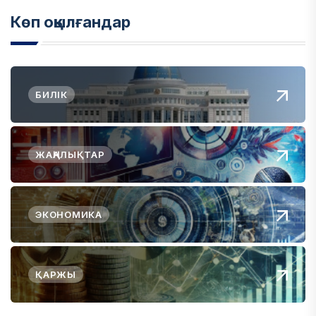
Көп оқылғандар
БИЛІК
ЖАҢАЛЫҚТАР
ЭКОНОМИКА
ҚАРЖЫ