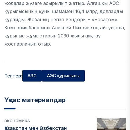
жобалар жүзеге асырылып жатыр. Алғашқы АЭС
құрылысының құны шамамен 16,4 млрд долларды
құрайды. Жобаның негізгі вендоры – «Росатом».
Компания басшысы Алексей Лихачевтің айтуынша,
құрылыс жұмыстарын 2030 жылы аяқтау
жоспарланып отыр.
Тегтер:
АЭС
АЭС құрылысы
Ұқсас материалдар
ЭКОНОМИКА
Қазақстан мен Өзбекстан