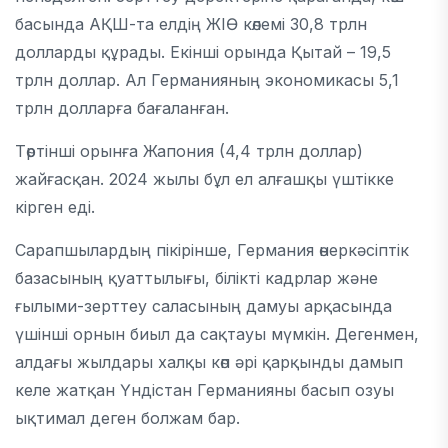
басында
АҚШ
-та елдің ЖІӨ көлемі 30,8 трлн
долларды құрады. Екінші орында
Қытай
– 19,5
трлн доллар. Ал Германияның экономикасы 5,1
трлн долларға бағаланған.
Төртінші орынға
Жапония
(4,4 трлн доллар)
жайғасқан. 2024 жылы бұл ел алғашқы үштікке
кірген еді.
Сарапшылардың пікірінше, Германия өнеркәсіптік
базасының қуаттылығы, білікті кадрлар және
ғылыми-зерттеу саласының дамуы арқасында
үшінші орнын биыл да сақтауы мүмкін. Дегенмен,
алдағы жылдары халқы көп әрі қарқынды дамып
келе жатқан
Үндістан
Германияны басып озуы
ықтимал деген болжам бар.