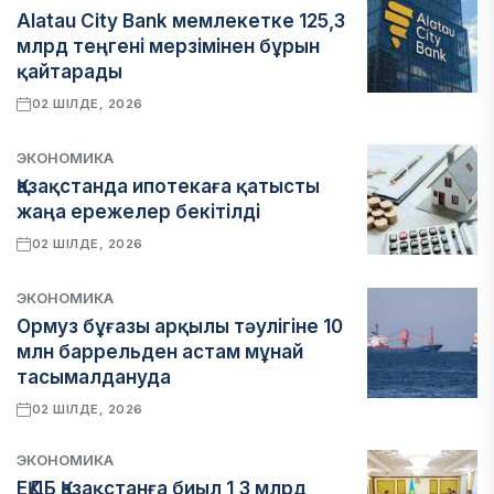
Alatau City Bank мемлекетке 125,3
млрд теңгені мерзімінен бұрын
қайтарады
02 ШІЛДЕ, 2026
ЭКОНОМИКА
Қазақстанда ипотекаға қатысты
жаңа ережелер бекітілді
02 ШІЛДЕ, 2026
ЭКОНОМИКА
Ормуз бұғазы арқылы тәулігіне 10
млн баррельден астам мұнай
тасымалдануда
02 ШІЛДЕ, 2026
ЭКОНОМИКА
ЕҚДБ Қазақстанға биыл 1,3 млрд