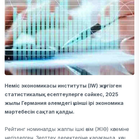
Неміс экономикасы институты (IW) жүргізген
статистикалық есептеулерге сәйкес, 2025
жылы Германия әлемдегі үшінші ірі экономика
мәртебесін сақтап қалды.
Рейтинг номиналды жалпы ішкі өнім (ЖІӨ) көлеміне
негізделген. Зерттеу деректеріне қарағанда, көш