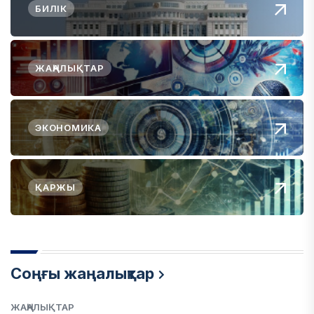
БИЛІК
ЖАҢАЛЫҚТАР
ЭКОНОМИКА
ҚАРЖЫ
Соңғы жаңалықтар
ЖАҢАЛЫҚТАР