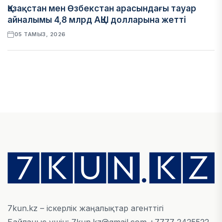
Қазақстан мен Өзбекстан арасындағы тауар
айналымы 4,8 млрд АҚШ долларына жетті
05 ТАМЫЗ, 2026
ҚАРЖЫ
Алматы қалалық МКД мүлікті сатудан
алынатын салық туралы сұрақтарға жауап
берді
05 ТАМЫЗ, 2026
БИЛІК
«Бәйтерек» холдингінің инвестициялық және
кредиттік портфелі 14,3 трлн теңгеге жетті
05 ТАМЫЗ, 2026
7kun.kz – іскерлік жаңалықтар агенттігі