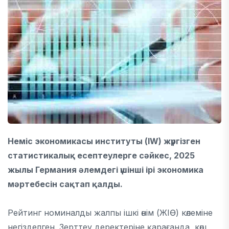
Неміс экономикасы институты (IW) жүргізген
статистикалық есептеулерге сәйкес, 2025
жылы Германия әлемдегі үшінші ірі экономика
мәртебесін сақтап қалды.
Рейтинг номиналды жалпы ішкі өнім (ЖІӨ) көлеміне
негізделген. Зерттеу деректеріне қарағанда, көш