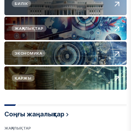
БИЛІК
ЖАҢАЛЫҚТАР
ЭКОНОМИКА
ҚАРЖЫ
Соңғы жаңалықтар
ЖАҢАЛЫҚТАР