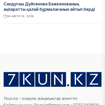
Сандуғаш Дүйсенова Бажкенованың
ақпаратты қалай бұрмалағанын айтып берді
06 АВГУСТА, 2026
ЭКОНОМИКА
Қазақстан мен Өзбекстан арасындағы тауар
айналымы 4,8 млрд АҚШ долларына жетті
05 АВГУСТА, 2026
ҚАРЖЫ
Алматы қалалық МКД мүлікті сатудан
алынатын салық туралы сұрақтарға жауап
берді
05 АВГУСТА, 2026
7kun.kz – іскерлік жаңалықтар агенттігі