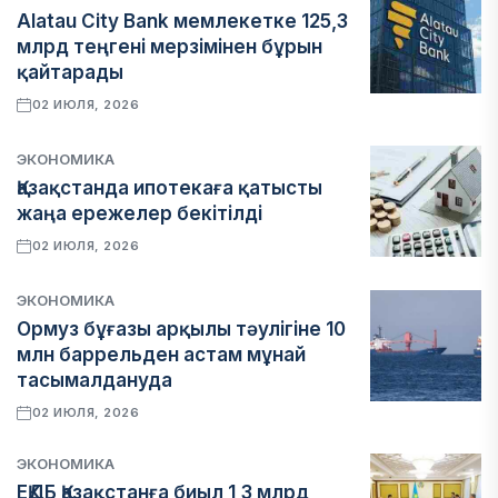
Alatau City Bank мемлекетке 125,3
млрд теңгені мерзімінен бұрын
қайтарады
02 ИЮЛЯ, 2026
ЭКОНОМИКА
Қазақстанда ипотекаға қатысты
жаңа ережелер бекітілді
02 ИЮЛЯ, 2026
ЭКОНОМИКА
Ормуз бұғазы арқылы тәулігіне 10
млн баррельден астам мұнай
тасымалдануда
02 ИЮЛЯ, 2026
ЭКОНОМИКА
ЕҚДБ Қазақстанға биыл 1,3 млрд