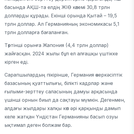
басында
АҚШ
-та елдің ЖІӨ көлемі 30,8 трлн
долларды құрады. Екінші орында
Қытай
– 19,5
трлн доллар. Ал Германияның экономикасы 5,1
трлн долларға бағаланған.
Төртінші орынға
Жапония
(4,4 трлн доллар)
жайғасқан. 2024 жылы бұл ел алғашқы үштікке
кірген еді.
Сарапшылардың пікірінше, Германия өнеркәсіптік
базасының қуаттылығы, білікті кадрлар және
ғылыми-зерттеу саласының дамуы арқасында
үшінші орнын биыл да сақтауы мүмкін. Дегенмен,
алдағы жылдары халқы көп әрі қарқынды дамып
келе жатқан
Үндістан
Германияны басып озуы
ықтимал деген болжам бар.