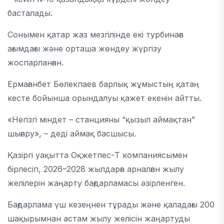
басталады.
Сонымен қатар жаз мезгілінде екі турбинаға
ағымдағы және орташа жөндеу жүргізу
жоспарланған.
Ермағанбет Бөлекпаев барлық жұмыстың қатаң
кесте бойынша орындалуы қажет екенін айтты.
«Негізгі міндет – станцияны “қызыл аймақтан”
шығару», – деді аймақ басшысы.
Қазіргі уақытта
Оқжетпес-Т
компаниясымен
бірлесіп, 2026–2028 жылдарға арналған жылу
желілерін жаңарту бағдарламасы әзірленген.
Бағдарлама үш кезеңнен тұрады және қаладағы 200
шақырымнан астам жылу желісін жаңартуды