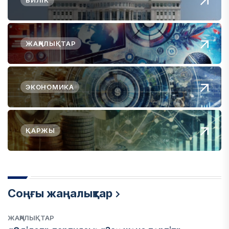
БИЛІК
ЖАҢАЛЫҚТАР
ЭКОНОМИКА
ҚАРЖЫ
Соңғы жаңалықтар
ЖАҢАЛЫҚТАР