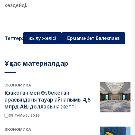
көздейді.
Тегтер:
жылу желісі
Ермағанбет Бөлекпаев
Ұқсас материалдар
ЭКОНОМИКА
Қазақстан мен Өзбекстан
арасындағы тауар айналымы 4,8
млрд АҚШ долларына жетті
05 ТАМЫЗ, 2026
ЭКОНОМИКА