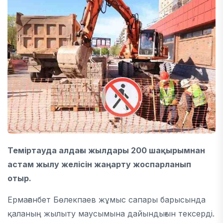
Теміртау
да алдағы жылдары 200 шақырымнан
астам жылу желісін жаңарту жоспарланып
отыр.
Ермағанбет Бөлекпаев
жұмыс сапары барысында
қаланың жылыту маусымына дайындығын тексерді.