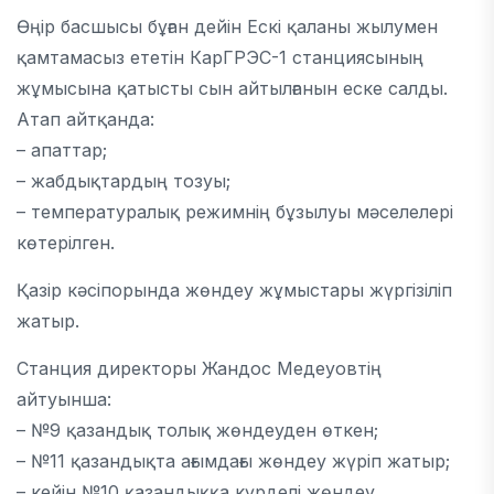
Өңір басшысы бұған дейін Ескі қаланы жылумен
қамтамасыз ететін
КарГРЭС-1
станциясының
жұмысына қатысты сын айтылғанын еске салды.
Атап айтқанда:
– апаттар;
– жабдықтардың тозуы;
– температуралық режимнің бұзылуы мәселелері
көтерілген.
Қазір кәсіпорында жөндеу жұмыстары жүргізіліп
жатыр.
Станция директоры
Жандос Медеуов
тің
айтуынша:
– №9 қазандық толық жөндеуден өткен;
– №11 қазандықта ағымдағы жөндеу жүріп жатыр;
– кейін №10 қазандыққа күрделі жөндеу