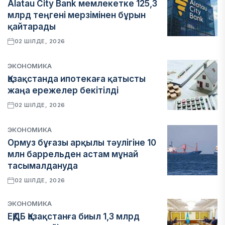
Alatau City Bank мемлекетке 125,3
млрд теңгені мерзімінен бұрын
қайтарады
02 ШІЛДЕ, 2026
ЭКОНОМИКА
Қазақстанда ипотекаға қатысты
жаңа ережелер бекітілді
02 ШІЛДЕ, 2026
ЭКОНОМИКА
Ормуз бұғазы арқылы тәулігіне 10
млн баррельден астам мұнай
тасымалдануда
02 ШІЛДЕ, 2026
ЭКОНОМИКА
ЕҚДБ Қазақстанға биыл 1,3 млрд