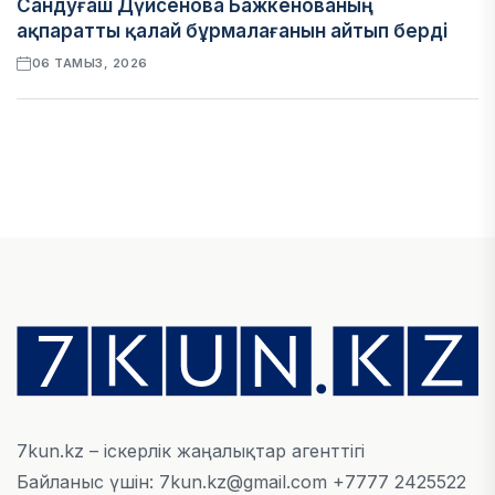
Сандуғаш Дүйсенова Бажкенованың
ақпаратты қалай бұрмалағанын айтып берді
06 ТАМЫЗ, 2026
ЭКОНОМИКА
Қазақстан мен Өзбекстан арасындағы тауар
айналымы 4,8 млрд АҚШ долларына жетті
05 ТАМЫЗ, 2026
ҚАРЖЫ
Алматы қалалық МКД мүлікті сатудан
алынатын салық туралы сұрақтарға жауап
берді
05 ТАМЫЗ, 2026
7kun.kz – іскерлік жаңалықтар агенттігі
Байланыс үшін: 7kun.kz@gmail.com +7777 2425522