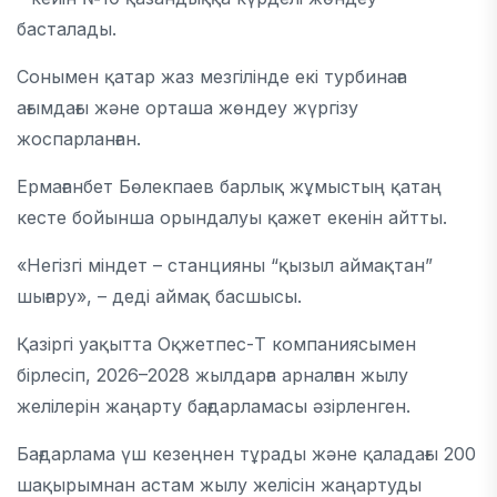
басталады.
Сонымен қатар жаз мезгілінде екі турбинаға
ағымдағы және орташа жөндеу жүргізу
жоспарланған.
Ермағанбет Бөлекпаев барлық жұмыстың қатаң
кесте бойынша орындалуы қажет екенін айтты.
«Негізгі міндет – станцияны “қызыл аймақтан”
шығару», – деді аймақ басшысы.
Қазіргі уақытта
Оқжетпес-Т
компаниясымен
бірлесіп, 2026–2028 жылдарға арналған жылу
желілерін жаңарту бағдарламасы әзірленген.
Бағдарлама үш кезеңнен тұрады және қаладағы 200
шақырымнан астам жылу желісін жаңартуды