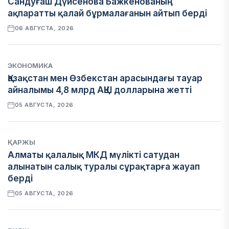
Сандуғаш Дүйсенова Бажкенованың
ақпаратты қалай бұрмалағанын айтып берді
06 АВГУСТА, 2026
ЭКОНОМИКА
Қазақстан мен Өзбекстан арасындағы тауар
айналымы 4,8 млрд АҚШ долларына жетті
05 АВГУСТА, 2026
ҚАРЖЫ
Алматы қалалық МКД мүлікті сатудан
алынатын салық туралы сұрақтарға жауап
берді
05 АВГУСТА, 2026