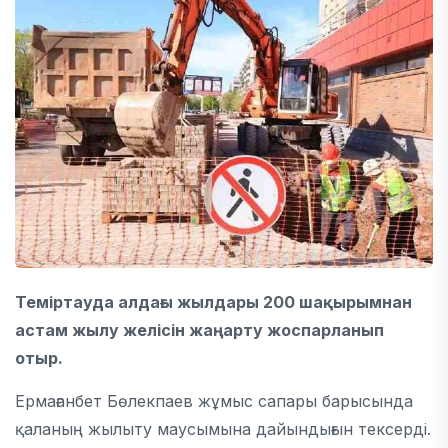
Теміртау
да алдағы жылдары 200 шақырымнан
астам жылу желісін жаңарту жоспарланып
отыр.
Ермағанбет Бөлекпаев
жұмыс сапары барысында
қаланың жылыту маусымына дайындығын тексерді.