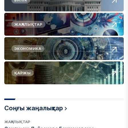
БИЛІК
ЖАҢАЛЫҚТАР
ЭКОНОМИКА
ҚАРЖЫ
Соңғы жаңалықтар
ЖАҢАЛЫҚТАР