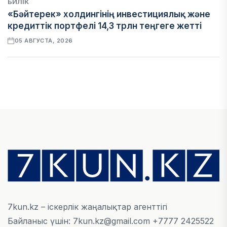
БИЛІК
«Бәйтерек» холдингінің инвестициялық және
кредиттік портфелі 14,3 трлн теңгеге жетті
05 АВГУСТА, 2026
ҚАРЖЫ
БЖЗҚ-дағы зейнетақы жинақтары 28,09 трлн
теңгеге жетті
05 АВГУСТА, 2026
ҚАРЖЫ
Отбасы банктің қолдауымен 1,5 жыл ішінде 40
мыңға жуық отбасы қоныс тойын тойлады
05 АВГУСТА, 2026
7kun.kz – іскерлік жаңалықтар агенттігі
Байланыс үшін: 7kun.kz@gmail.com +7777 2425522