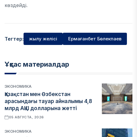
көздейді.
Тегтер:
жылу желісі
Ермағанбет Бөлекпаев
Ұқсас материалдар
ЭКОНОМИКА
Қазақстан мен Өзбекстан
арасындағы тауар айналымы 4,8
млрд АҚШ долларына жетті
05 АВГУСТА, 2026
ЭКОНОМИКА