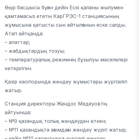
Өңір басшысы бұған дейін Ескі қаланы жылумен
қамтамасыз ететін
КарГРЭС-1
станциясының
жұмысына қатысты сын айтылғанын еске салды.
Атап айтқанда:
– апаттар;
– жабдықтардың тозуы;
– температуралық режимнің бұзылуы мәселелері
көтерілген.
Қазір кәсіпорында жөндеу жұмыстары жүргізіліп
жатыр.
Станция директоры
Жандос Медеуов
тің
айтуынша:
– №9 қазандық толық жөндеуден өткен;
– №11 қазандықта ағымдағы жөндеу жүріп жатыр;
– кейін №10 қазандыққа күрделі жөндеу