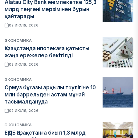
Alatau City Bank мемлекетке 125,3
млрд теңгені мерзімінен бұрын
қайтарады
02 ИЮЛЯ, 2026
ЭКОНОМИКА
Қазақстанда ипотекаға қатысты
жаңа ережелер бекітілді
02 ИЮЛЯ, 2026
ЭКОНОМИКА
Ормуз бұғазы арқылы тәулігіне 10
млн баррельден астам мұнай
тасымалдануда
02 ИЮЛЯ, 2026
ЭКОНОМИКА
ЕҚДБ Қазақстанға биыл 1,3 млрд