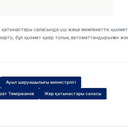
р қатынастары саласында үш жаңа мемлекеттік қызмет
 ұзарту, бұл қызмет қазір толық автоматтандырылған жә
Ауыл шаруашылығы министрлігі
рат Теміржанов
Жер қатынастары саласы