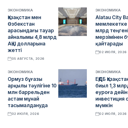
ЭКОНОМИКА
ЭКОНОМИКА
Қазақстан мен
Alatau City B
Өзбекстан
мемлекетке 
арасындағы тауар
млрд теңген
айналымы 4,8 млрд
мерзімінен 
АҚШ долларына
қайтарады
жетті
02 ИЮЛЯ, 2026
05 АВГУСТА, 2026
ЭКОНОМИКА
ЭКОНОМИКА
Ормуз бұғазы
ЕҚДБ Қазақста
арқылы тәулігіне 10
биыл 1,3 млр
млн баррельден
еуроға дейін
астам мұнай
инвестиция 
тасымалдануда
мүмкін
02 ИЮЛЯ, 2026
02 ИЮЛЯ, 2026