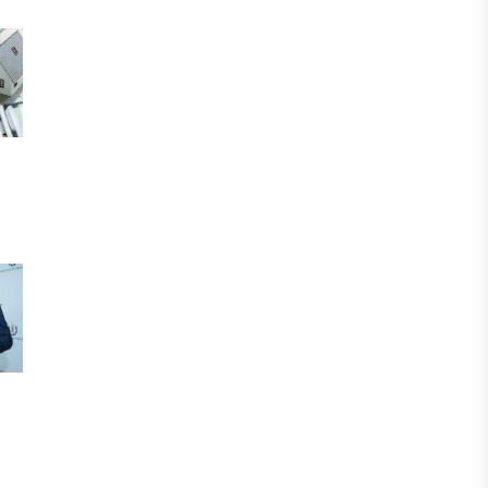
БИЗНЕС
Freedom Travel іссапар
ұйымдастыратын ЖИ агентін іске
қосты
05 АВГУСТА, 2026
ЖАҢАЛЫҚТАР
Фейк: Желіде тараған «жолбарыс»
фотосы шындыққа сәйкес келмейді
05 АВГУСТА, 2026
ЖАҢАЛЫҚТАР
Астанада жасанды интеллект
бойынша IOAI-2026 халықаралық
олимпиадасы өтуде
04 АВГУСТА, 2026