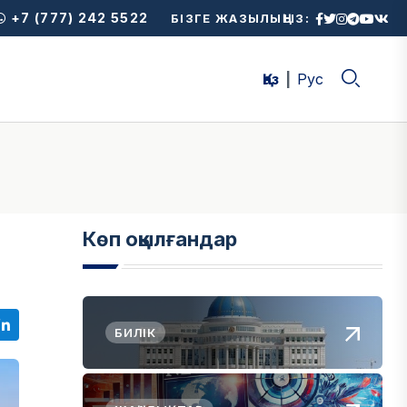
+7 (777) 242 5522
БІЗГЕ ЖАЗЫЛЫҢЫЗ:
Қаз
Рус
Көп оқылғандар
БИЛІК