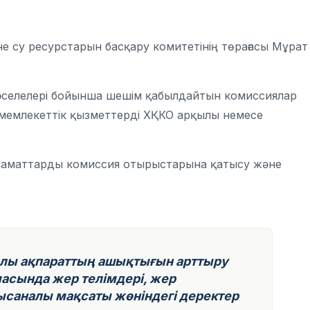
е су ресурстарын басқару комитетінің төрағасы Мұрат
әселелері бойынша шешім қабылдайтын комиссиялар
 мемлекеттік қызметтерді ХҚКО арқылы немесе
 азаматтарды комиссия отырыстарына қатысу және
алы ақпараттың ашықтығын арттыру
масында жер телімдері, жер
саналы мақсаты жөніндегі деректер