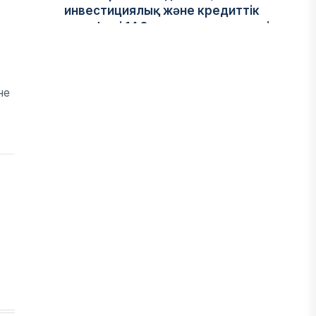
инвестициялық және кредиттік
портфелі 14,3 трлн теңгеге жетті
05 АВГУСТА, 2026
не
ҚАРЖЫ
БЖЗҚ-дағы зейнетақы жинақтары
28,09 трлн теңгеге жетті
05 АВГУСТА, 2026
ҚАРЖЫ
Отбасы банктің қолдауымен 1,5 жыл
ішінде 40 мыңға жуық отбасы қоныс
тойын тойлады
05 АВГУСТА, 2026