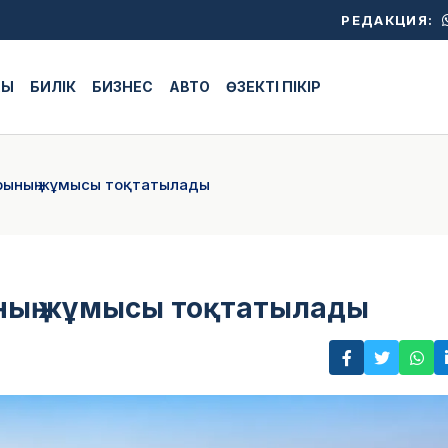
РЕДАКЦИЯ:
ЖЫ
БИЛІК
БИЗНЕС
АВТО
ӨЗЕКТІ ПІКІР
арының жұмысы тоқтатылады
ның жұмысы тоқтатылады