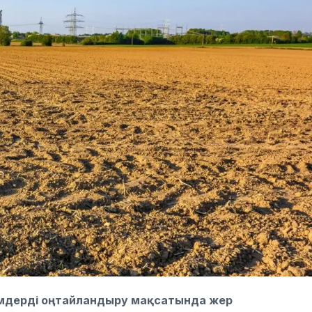
імдерді оңтайландыру мақсатында жер