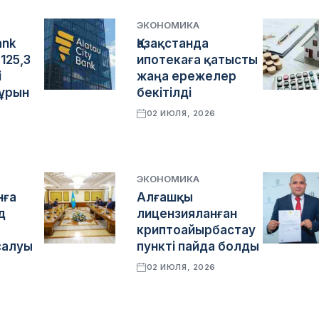
ЭКОНОМИКА
ank
Қазақстанда
125,3
ипотекаға қатысты
і
жаңа ережелер
бұрын
бекітілді
02 ИЮЛЯ, 2026
ЭКОНОМИКА
нға
Алғашқы
д
лицензияланған
криптоайырбастау
салуы
пункті пайда болды
02 ИЮЛЯ, 2026