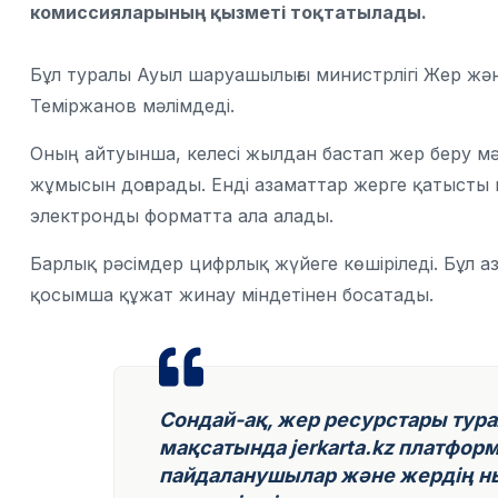
комиссияларының қызметі тоқтатылады.
Бұл туралы Ауыл шаруашылығы министрлігі Жер жән
Теміржанов мәлімдеді.
Оның айтуынша, келесі жылдан бастап жер беру м
жұмысын доғарады. Енді азаматтар жерге қатысты
электронды форматта ала алады.
Барлық рәсімдер цифрлық жүйеге көшіріледі. Бұл
қосымша құжат жинау міндетінен босатады.
Сондай-ақ, жер ресурстары тур
мақсатында jerkarta.kz платфор
пайдаланушылар және жердің ны