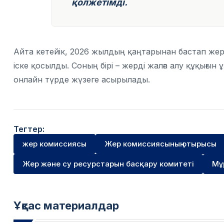
қолжетімді.
Айта кетейік, 2026 жылдың қаңтарынан бастап же
іске қосылды. Соның бірі – жерді жалға алу құқығын
онлайн түрде жүзеге асырылады.
Тегтер:
жер комиссиясы
Жер комиссиясының отырысы
Жер және су ресурстарын басқару комитеті
Мұ
Ұқсас материалдар