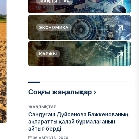
ЖАҢАЛЫҚТАР
ЭКОНОМИКА
ҚАРЖЫ
Соңғы жаңалықтар
ЖАҢАЛЫҚТАР
Сандуғаш Дүйсенова Бажкенованың
ақпаратты қалай бұрмалағанын
айтып берді
06 АВГУСТА, 2026