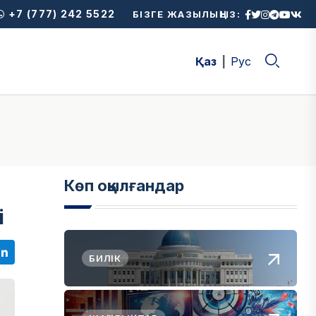
+7 (777) 242 5522
БІЗГЕ ЖАЗЫЛЫҢЫЗ:
Қаз
Рус
Көп оқылғандар
і
БИЛІК