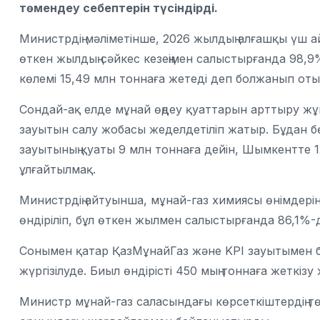
төмендеу себептерін түсіндірді.
Министрдің мәліметінше, 2026 жылдың алғашқы үш ай
өткен жылдың сәйкес кезеңімен салыстырғанда 98
көлемі 15,49 млн тоннаға жетеді деп болжанып оты
Сондай-ақ елде мұнай өңдеу қуаттарын арттыру жұ
зауытын салу жобасы жеделдетіліп жатыр. Бұдан бө
зауытының қуаты 9 млн тоннаға дейін, Шымкентте 1
ұлғайтылмақ.
Министрдің айтуынша, мұнай-газ химиясы өнімдерінің
өндіріліп, бұл өткен жылмен салыстырғанда 86,1%-
Сонымен қатар
ҚазМұнайГаз
және KPI зауытымен б
жүргізілуде. Биыл өндірісті 450 мың тоннаға жеткіз
Министр мұнай-газ саласындағы көрсеткіштердің т