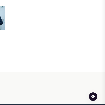
БЖЗҚ-дағы зейнетақы жинақтары
28,09 трлн теңгеге жетті
05 АВГУСТА, 2026
ҚАРЖЫ
Отбасы банктің қолдауымен 1,5 жыл
ішінде 40 мыңға жуық отбасы қоныс
тойын тойлады
05 АВГУСТА, 2026
БИЗНЕС
Freedom Travel іссапар
ұйымдастыратын ЖИ агентін іске
қосты
05 АВГУСТА, 2026