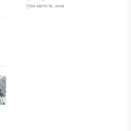
05 АВГУСТА, 2026
ҚАРЖЫ
Алматы қалалық МКД мүлікті
сатудан алынатын салық туралы
сұрақтарға жауап берді
05 АВГУСТА, 2026
БИЛІК
«Бәйтерек» холдингінің
инвестициялық және кредиттік
портфелі 14,3 трлн теңгеге жетті
05 АВГУСТА, 2026
ҚАРЖЫ