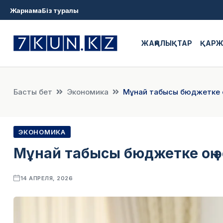
Жарнама
Біз туралы
ЖАҢАЛЫҚТАР
ҚАР
Басты бет
Экономика
Мұнай табысы бюджетке оң
ЭКОНОМИКА
Мұнай табысы бюджетке оң ә
14 АПРЕЛЯ, 2026