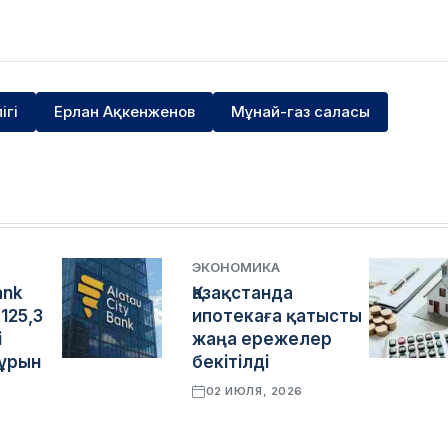
ігі
Ерлан Ақкенженов
Мұнай-газ саласы
ЭКОНОМИКА
ank
Қазақстанда
125,3
ипотекаға қатысты
і
жаңа ережелер
бұрын
бекітілді
02 ИЮЛЯ, 2026