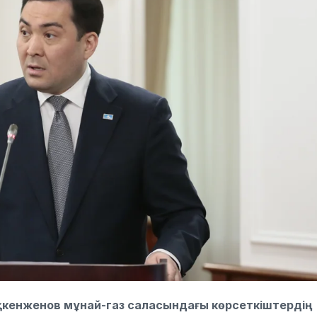
қкенженов
мұнай-газ саласындағы көрсеткіштердің