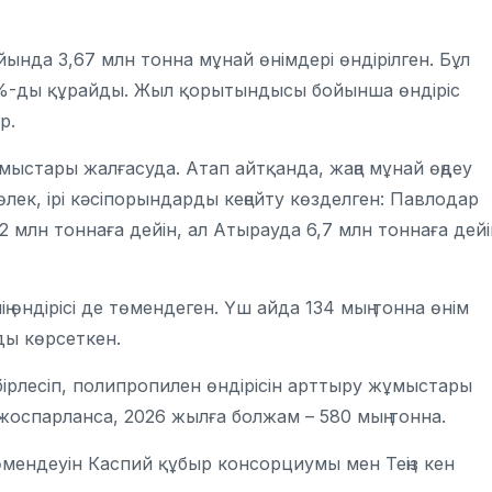
ында 3,67 млн тонна мұнай өнімдері өндірілген. Бұл
,9%-ды құрайды. Жыл қорытындысы бойынша өндіріс
р.
мыстары жалғасуда. Атап айтқанда, жаңа мұнай өңдеу
лек, ірі кәсіпорындарды кеңейту көзделген: Павлодар
2 млн тоннаға дейін, ал Атырауда 6,7 млн тоннаға дейі
 өндірісі де төмендеген. Үш айда 134 мың тонна өнім
ды көрсеткен.
ірлесіп, полипропилен өндірісін арттыру жұмыстары
у жоспарланса, 2026 жылға болжам – 580 мың тонна.
өмендеуін
Каспий құбыр консорциумы
мен Теңіз кен