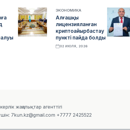
ЭКОНОМИКА
нға
Алғашқы
д
лицензияланған
криптоайырбастау
салуы
пункті пайда болды
02 ИЮЛЯ, 2026
скерлік жаңалықтар агенттігі
шін: 7kun.kz@gmail.com +7777 2425522