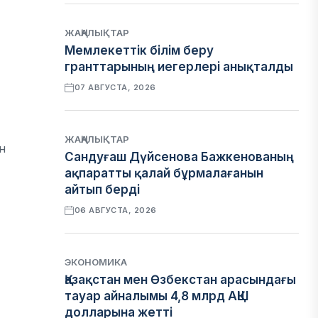
ЖАҢАЛЫҚТАР
Мемлекеттік білім беру
гранттарының иегерлері анықталды
07 АВГУСТА, 2026
ЖАҢАЛЫҚТАР
н
Сандуғаш Дүйсенова Бажкенованың
ақпаратты қалай бұрмалағанын
айтып берді
06 АВГУСТА, 2026
ЭКОНОМИКА
Қазақстан мен Өзбекстан арасындағы
тауар айналымы 4,8 млрд АҚШ
долларына жетті