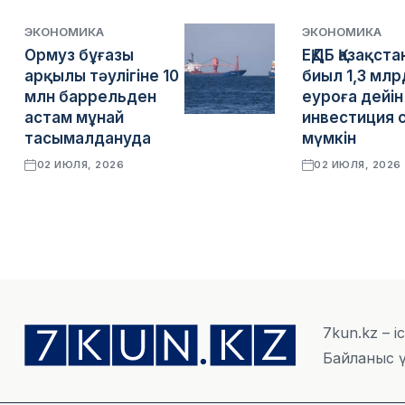
ЭКОНОМИКА
ЭКОНОМИКА
Ормуз бұғазы
ЕҚДБ Қазақста
арқылы тәулігіне 10
биыл 1,3 млр
млн баррельден
еуроға дейін
астам мұнай
инвестиция 
тасымалдануда
мүмкін
02 ИЮЛЯ, 2026
02 ИЮЛЯ, 2026
7kun.kz – і
Байланыс ү