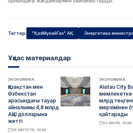
орнындағы жағдайлармен байланыстырды.
Тегтер:
"ҚазМұнайГаз" АҚ
Энергетика министрл
Ұқсас материалдар
ЭКОНОМИКА
ЭКОНОМИКА
Қазақстан мен
Alatau City B
Өзбекстан
мемлекетке 
арасындағы тауар
млрд теңген
айналымы 4,8 млрд
мерзімінен 
АҚШ долларына
қайтарады
жетті
02 ИЮЛЯ, 2026
05 АВГУСТА, 2026