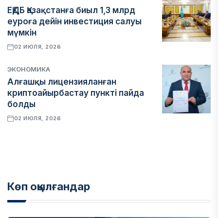
ЕҚДБ Қазақстанға биыл 1,3 млрд
еуроға дейін инвестиция салуы
мүмкін
02 ИЮЛЯ, 2026
ЭКОНОМИКА
Алғашқы лицензияланған
криптоайырбастау пункті пайда
болды
02 ИЮЛЯ, 2026
Көп оқылғандар