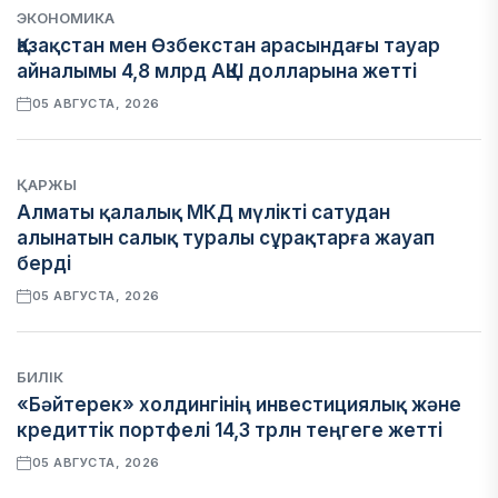
ЭКОНОМИКА
Қазақстан мен Өзбекстан арасындағы тауар
айналымы 4,8 млрд АҚШ долларына жетті
05 АВГУСТА, 2026
ҚАРЖЫ
Алматы қалалық МКД мүлікті сатудан
алынатын салық туралы сұрақтарға жауап
берді
05 АВГУСТА, 2026
БИЛІК
«Бәйтерек» холдингінің инвестициялық және
кредиттік портфелі 14,3 трлн теңгеге жетті
05 АВГУСТА, 2026