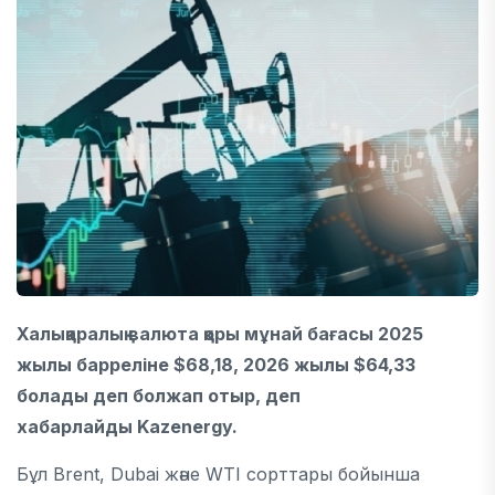
Халықаралық валюта қоры мұнай бағасы 2025
жылы барреліне $68,18, 2026 жылы $64,33
болады деп болжап отыр, деп
хабарлайды Kazenergy.
Бұл Brent, Dubai және WTI сорттары бойынша