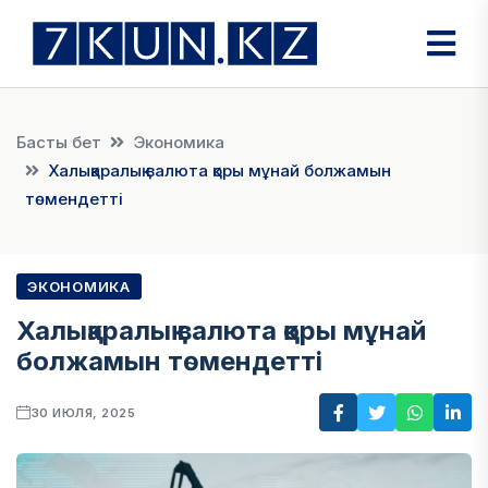
Басты бет
Экономика
Халықаралық валюта қоры мұнай болжамын
төмендетті​
ЭКОНОМИКА
Халықаралық валюта қоры мұнай
болжамын төмендетті​
30 ИЮЛЯ, 2025