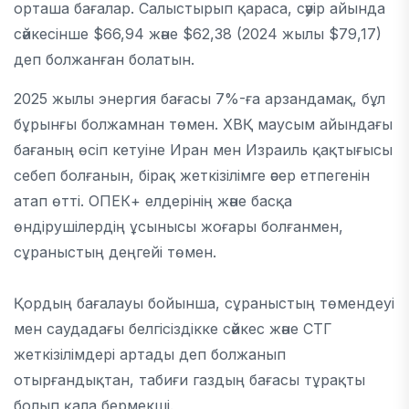
орташа бағалар. Салыстырып қараса, сәуір айында
сәйкесінше $66,94 және $62,38 (2024 жылы $79,17)
деп болжанған болатын.
2025 жылы энергия бағасы 7%-ға арзандамақ, бұл
бұрынғы болжамнан төмен. ХВҚ маусым айындағы
бағаның өсіп кетуіне Иран мен Израиль қақтығысы
себеп болғанын, бірақ жеткізілімге әсер етпегенін
атап өтті. ОПЕК+ елдерінің және басқа
өндірушілердің ұсынысы жоғары болғанмен,
сұраныстың деңгейі төмен.
Қордың бағалауы бойынша, сұраныстың төмендеуі
мен саудадағы белгісіздікке сәйкес және СТГ
жеткізілімдері артады деп болжанып
отырғандықтан, табиғи газдың бағасы тұрақты
болып қала бермекші.