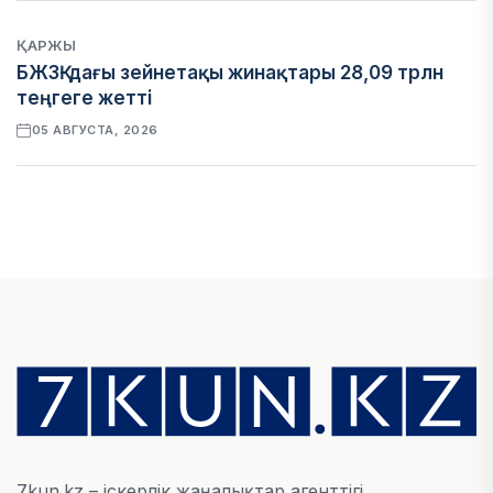
ҚАРЖЫ
БЖЗҚ-дағы зейнетақы жинақтары 28,09 трлн
теңгеге жетті
05 АВГУСТА, 2026
ҚАРЖЫ
Отбасы банктің қолдауымен 1,5 жыл ішінде 40
мыңға жуық отбасы қоныс тойын тойлады
05 АВГУСТА, 2026
БИЗНЕС
Freedom Travel іссапар ұйымдастыратын ЖИ
агентін іске қосты
05 АВГУСТА, 2026
7kun.kz – іскерлік жаңалықтар агенттігі