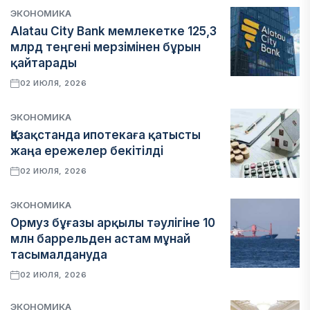
ЭКОНОМИКА
Alatau City Bank мемлекетке 125,3
млрд теңгені мерзімінен бұрын
қайтарады
02 ИЮЛЯ, 2026
ЭКОНОМИКА
Қазақстанда ипотекаға қатысты
жаңа ережелер бекітілді
02 ИЮЛЯ, 2026
ЭКОНОМИКА
Ормуз бұғазы арқылы тәулігіне 10
млн баррельден астам мұнай
тасымалдануда
02 ИЮЛЯ, 2026
ЭКОНОМИКА