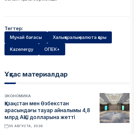
Тегтер:
Мұнай бағасы
Халықаралық валюта қоры
Kazenergy
ОПЕК+
Ұқсас материалдар
ЭКОНОМИКА
Қазақстан мен Өзбекстан
арасындағы тауар айналымы 4,8
млрд АҚШ долларына жетті
05 АВГУСТА, 2026