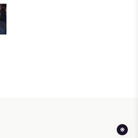
ЖАҢАЛЫҚТАР
Фейк: Желіде тараған «жолбарыс»
фотосы шындыққа сәйкес келмейді
05 АВГУСТА, 2026
ЖАҢАЛЫҚТАР
Астанада жасанды интеллект
бойынша IOAI-2026 халықаралық
олимпиадасы өтуде
04 АВГУСТА, 2026
МЕДИА
Сегіз жылдық жұмбақ: Орхан
Джемаль мен оның әріптестерін
Африкада кім өлтірді?