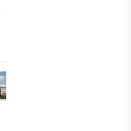
БЖЗҚ-дағы зейнетақы жинақтары
28,09 трлн теңгеге жетті
05 АВГУСТА, 2026
ҚАРЖЫ
Отбасы банктің қолдауымен 1,5 жыл
ішінде 40 мыңға жуық отбасы қоныс
тойын тойлады
05 АВГУСТА, 2026
БИЗНЕС
Freedom Travel іссапар
ұйымдастыратын ЖИ агентін іске
қосты
05 АВГУСТА, 2026