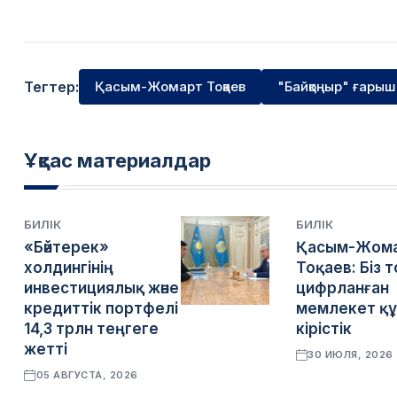
Тегтер:
Қасым-Жомарт Тоқаев
"Байқоңыр" ғарыш
Ұқсас материалдар
БИЛІК
БИЛІК
«Бәйтерек»
Қасым-Жом
холдингінің
Тоқаев: Біз 
инвестициялық және
цифрланған
кредиттік портфелі
мемлекет құ
14,3 трлн теңгеге
кірістік
жетті
30 ИЮЛЯ, 2026
05 АВГУСТА, 2026