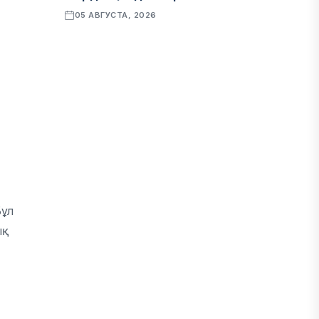
05 АВГУСТА, 2026
ҚАРЖЫ
Алматы қалалық МКД мүлікті
сатудан алынатын салық туралы
сұрақтарға жауап берді
05 АВГУСТА, 2026
БИЛІК
«Бәйтерек» холдингінің
Бұл
инвестициялық және кредиттік
ық
портфелі 14,3 трлн теңгеге жетті
05 АВГУСТА, 2026
ҚАРЖЫ