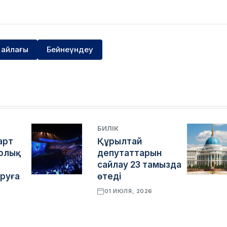
 айлағы
Бейнеүндеу
БИЛІК
арт
Құрылтай
толық
депутаттарын
сайлау 23 тамызда
руға
өтеді
01 ИЮЛЯ, 2026