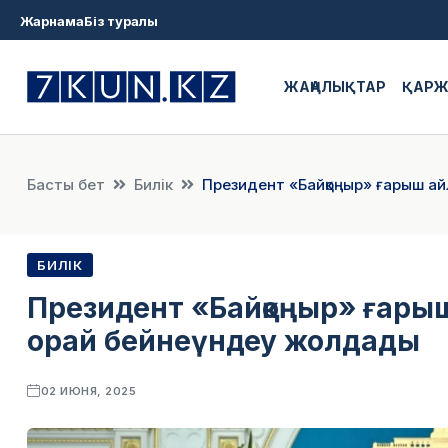
Жарнама
Біз туралы
ЖАҢАЛЫҚТАР
ҚАР
Басты бет
Билік
Президент «Байқоңыр» ғарыш а
БИЛІК
Президент «Байқоңыр» ғар
орай бейнеүндеу жолдады
02 ИЮНЯ, 2025