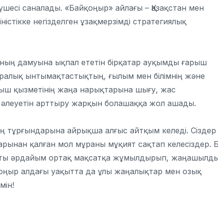
мүшесі саналады. «Байқоңыр» айлағы – Қазақстан мен
ністікке негізделген ұзақмерзімді стратегиялық
ның дамуына ықпал ететін бірқатар ауқымды ғарыш
ралық ынтымақтастықтың, ғылым мен білімнің және
ыш қызметінің жаңа нарықтарына шығу, жас
 әлеуетін арттыру жарқын болашаққа жол ашады.
ң тұрғындарына айрықша алғыс айтқым келеді. Сіздер
ларынан қалған мол мұраны мұқият сақтап келесіздер. 
затты әрдайым ортақ мақсатқа жұмылдырып, жаңашылд
оңыр алдағы уақытта да ұлы жаңалықтар мен озық
мін!