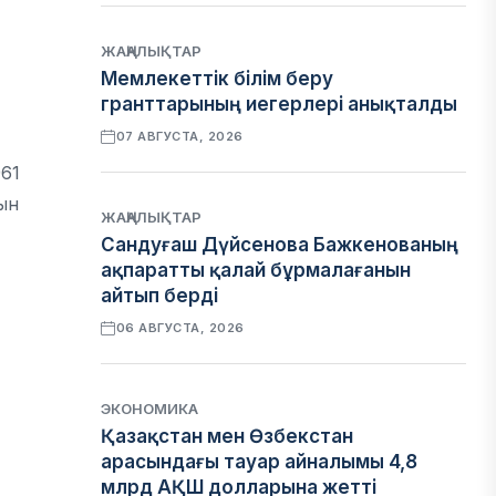
ЖАҢАЛЫҚТАР
Мемлекеттік білім беру
гранттарының иегерлері анықталды
07 АВГУСТА, 2026
961
ын
ЖАҢАЛЫҚТАР
Сандуғаш Дүйсенова Бажкенованың
ақпаратты қалай бұрмалағанын
айтып берді
06 АВГУСТА, 2026
ЭКОНОМИКА
Қазақстан мен Өзбекстан
арасындағы тауар айналымы 4,8
млрд АҚШ долларына жетті