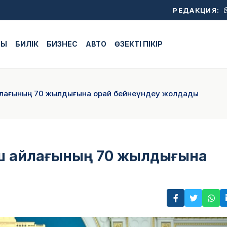
РЕДАКЦИЯ:
ЖЫ
БИЛІК
БИЗНЕС
АВТО
ӨЗЕКТІ ПІКІР
йлағының 70 жылдығына орай бейнеүндеу жолдады
ыш айлағының 70 жылдығына