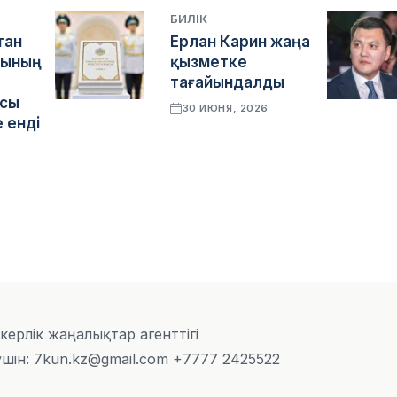
БИЛІК
тан
Ерлан Карин жаңа
сының
қызметке
тағайындалды
ясы
30 ИЮНЯ, 2026
 енді
скерлік жаңалықтар агенттігі
шін: 7kun.kz@gmail.com +7777 2425522