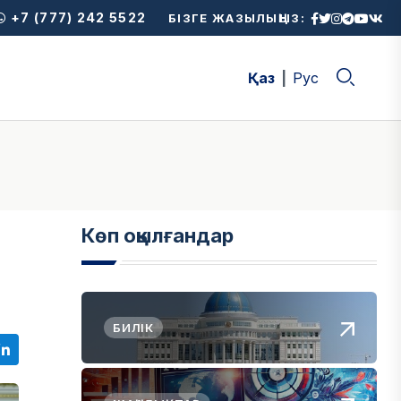
+7 (777) 242 5522
БІЗГЕ ЖАЗЫЛЫҢЫЗ:
Қаз
Рус
Көп оқылғандар
БИЛІК