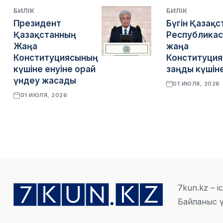
БИЛІК
БИЛІК
Президент
Бүгін Қазақс
Қазақстанның
Республика
Жаңа
жаңа
Конституциясының
Конституци
күшіне енуіне орай
заңды күшіне
үндеу жасады
01 ИЮЛЯ, 2026
01 ИЮЛЯ, 2026
7kun.kz – і
Байланыс ү