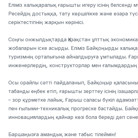
Еліміз халықаралық ғарышты игеру ісінің белсенді 
Ресейдің достыққа, тату көршілікке және өзара түсі
серіктестігінің жарқын көрінісі.
Соңғы онжылдықтарда Қазақстан ұлттық экономика
жобаларын іске асырды. Еліміз Байқоңырды халықа
туризмнің орталығына айналдыруға ұмтылады. Ғар
инженерлердің, конструкторлар мен ғалымдардың
Осы орайлы сәтті пайдаланып, Байқоңыр қаласыны
табанды еңбек етіп, ғарышты зерттеу ісінің ізашар
– зор құрметке лайық. Ғарыш саласы бүкіл адам
пен ғылыми-техникалық прогреске бастайды. Байқ
инновациялардың қайнар көзі бола береді деп сене
Баршаңызға амандық және табыс тілеймін!