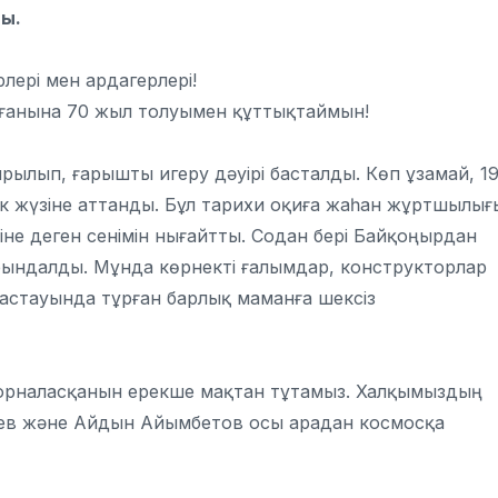
ды.
рлері мен ардагерлері!
анына 70 жыл толуымен құттықтаймын!
рылып, ғарышты игеру дәуірі басталды. Көп ұзамай, 1
 жүзіне аттанды. Бұл тарихи оқиға жаһан жұртшылығ
іне деген сенімін нығайтты. Содан бері Байқоңырдан
рындалды. Мұнда көрнекті ғалымдар, конструкторлар
бастауында тұрған барлық маманға шексіз
де орналасқанын ерекше мақтан тұтамыз. Халқымыздың
аев және Айдын Айымбетов осы арадан космосқа