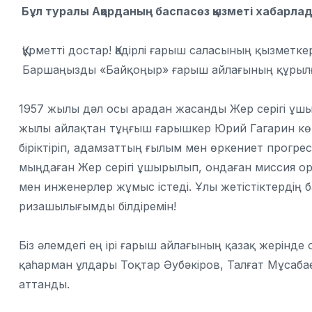
Бұл туралы Ақорданың баспасөз қызметі хабарла
Құрметті достар! Қадірлі ғарыш саласының қызметке
Баршаңызды «Байқоңыр» ғарыш айлағының құрылғ
1957 жылы дәл осы арадан жасанды Жер серігі ұшы
жылы айлақтан тұңғыш ғарышкер Юрий Гагарин көк
біріктіріп, адамзаттың ғылым мен өркениет прогрес
мыңдаған Жер серігі ұшырылып, ондаған миссия о
мен инженерлер жұмыс істеді. Ұлы жетістіктердің 
ризашылығымды білдіремін!
Біз әлемдегі ең ірі ғарыш айлағының қазақ жерін
қаһарман ұлдары Тоқтар Әубәкіров, Талғат Мұсаб
аттанды.