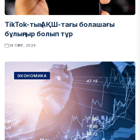
TikTok-тың АҚШ-тағы болашағы
бұлыңғыр болып тұр
28 СӘУІР, 2024
ЭКОНОМИКА