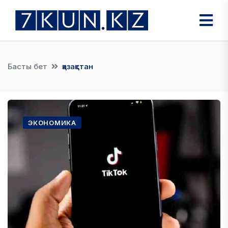
Басты бет
қазақстан
ЭКОНОМИКА