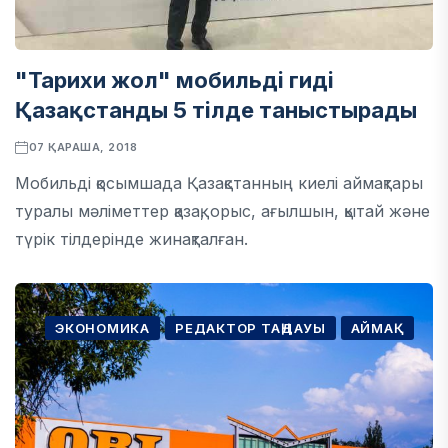
"Тарихи жол" мобильді гиді
Қазақстанды 5 тілде таныстырады
07 ҚАРАША, 2018
Мобильді қосымшада Қазақстанның киелі аймақтары
туралы мәліметтер қазақ, орыс, ағылшын, қытай және
түрік тілдерінде жинақталған.
ЭКОНОМИКА
РЕДАКТОР ТАҢДАУЫ
АЙМАҚ