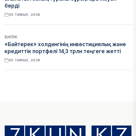
берді
05 ТАМЫЗ, 2026
БИЛІК
«Бәйтерек» холдингінің инвестициялық және
кредиттік портфелі 14,3 трлн теңгеге жетті
05 ТАМЫЗ, 2026
ҚАРЖЫ
БЖЗҚ-дағы зейнетақы жинақтары 28,09 трлн
теңгеге жетті
05 ТАМЫЗ, 2026
ҚАРЖЫ
Отбасы банктің қолдауымен 1,5 жыл ішінде 40