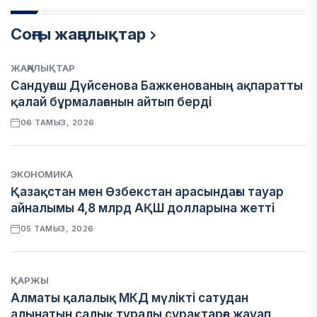
Соңғы жаңалықтар
ЖАҢАЛЫҚТАР
Сандуғаш Дүйсенова Бажкенованың ақпаратты
қалай бұрмалағанын айтып берді
06 ТАМЫЗ, 2026
ЭКОНОМИКА
Қазақстан мен Өзбекстан арасындағы тауар
айналымы 4,8 млрд АҚШ долларына жетті
05 ТАМЫЗ, 2026
ҚАРЖЫ
Алматы қалалық МКД мүлікті сатудан
алынатын салық туралы сұрақтарға жауап