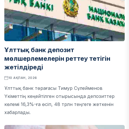
Ұлттық банк депозит
мөлшерлемелерін реттеу тетігін
жетілдіреді
10 АҚПАН, 2026
Ұлттық банк төрағасы Тимур Сүлейменов
Үкіметтің кеңейтілген отырысында депозиттер
көлемі 16,3%-ға өсіп, 48 трлн теңгеге жеткенін
хабарлады.