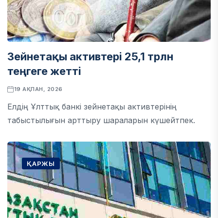
Зейнетақы активтері 25,1 трлн
теңгеге жетті
19 АҚПАН, 2026
Елдің Ұлттық банкі зейнетақы активтерінің
табыстылығын арттыру шараларын күшейтпек.
ҚАРЖЫ