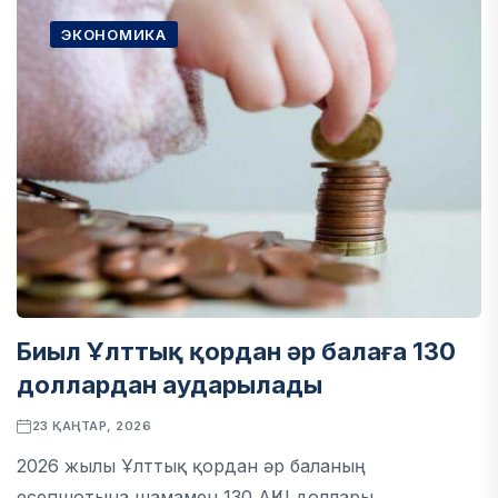
ЭКОНОМИКА
Биыл Ұлттық қордан әр балаға 130
доллардан аударылады
23 ҚАҢТАР, 2026
2026 жылы Ұлттық қордан әр баланың
есепшотына шамамен 130 АҚШ доллары