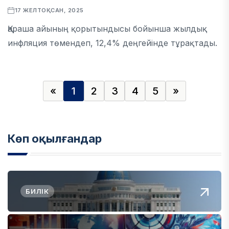
17 ЖЕЛТОҚСАН, 2025
Қараша айының қорытындысы бойынша жылдық
инфляция төмендеп, 12,4% деңгейінде тұрақтады.
«
1
2
3
4
5
»
Көп оқылғандар
БИЛІК