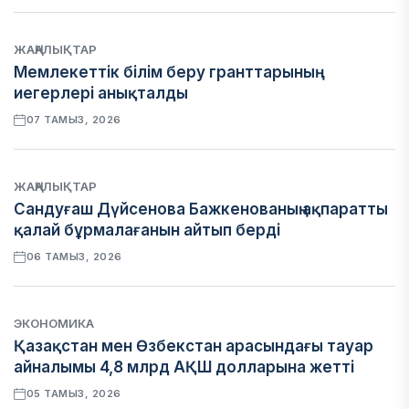
ЖАҢАЛЫҚТАР
Мемлекеттік білім беру гранттарының
иегерлері анықталды
07 ТАМЫЗ, 2026
ЖАҢАЛЫҚТАР
Сандуғаш Дүйсенова Бажкенованың ақпаратты
қалай бұрмалағанын айтып берді
06 ТАМЫЗ, 2026
ЭКОНОМИКА
Қазақстан мен Өзбекстан арасындағы тауар
айналымы 4,8 млрд АҚШ долларына жетті
05 ТАМЫЗ, 2026