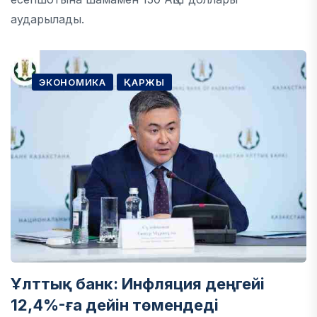
аударылады.
ЭКОНОМИКА
ҚАРЖЫ
​Ұлттық банк: Инфляция деңгейі
12,4%-ға дейін төмендеді