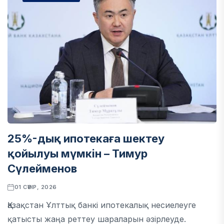
25%-дық ипотекаға шектеу
қойылуы мүмкін – Тимур
Сүлейменов
01 СӘУІР, 2026
Қазақстан Ұлттық банкі ипотекалық несиелеуге
қатысты жаңа реттеу шараларын әзірлеуде.