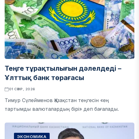
Теңге тұрақтылығын дәлелдеді –
Ұлттық банк төрағасы
01 СӘУІР, 2026
Тимур Сүлейменов Қазақстан теңгесін «ең
тартымды валюталардың бірі» деп бағалады.
ЭКОНОМИКА