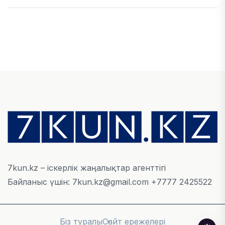
ҚАРЖЫ
Алматы қалалық МКД мүлікті сатудан
алынатын салық туралы сұрақтарға жауап
берді
05 ТАМЫЗ, 2026
БИЛІК
«Бәйтерек» холдингінің инвестициялық және
кредиттік портфелі 14,3 трлн теңгеге жетті
05 ТАМЫЗ, 2026
7kun.kz – іскерлік жаңалықтар агенттігі
Байланыс үшін: 7kun.kz@gmail.com +7777 2425522
ҚАРЖЫ
БЖЗҚ-дағы зейнетақы жинақтары 28,09 трлн
теңгеге жетті
Біз туралы
Сайт ережелері