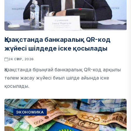
Қазақстанда банкаралық QR-код
жүйесі шілдеде іске қосылады
24 СӘУІР, 2026
Қазақстанда бірыңғай банкаралық QR-код арқылы
төлем жасау жүйесі биыл шілде айында іске
қосылады.
ЭКОНОМИКА