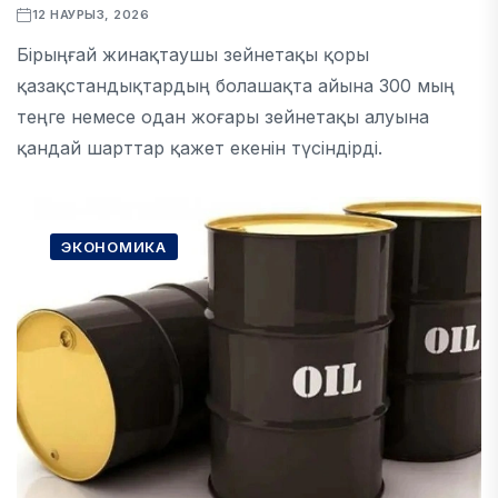
12 НАУРЫЗ, 2026
Бірыңғай жинақтаушы зейнетақы қоры
қазақстандықтардың болашақта айына 300 мың
теңге немесе одан жоғары зейнетақы алуына
қандай шарттар қажет екенін түсіндірді.
ЭКОНОМИКА