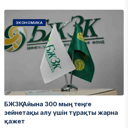
ЭКОНОМИКА
БЖЗҚ: Айына 300 мың теңге
зейнетақы алу үшін тұрақты жарна
қажет