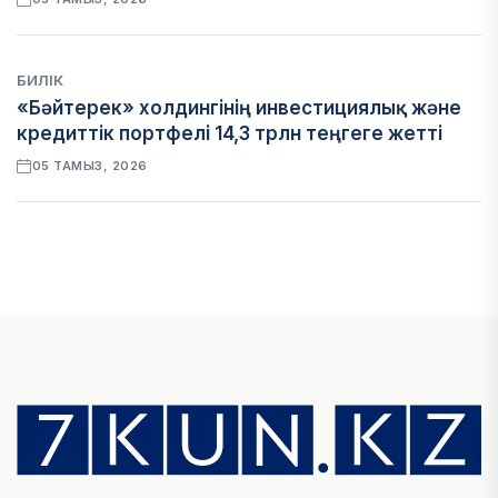
БИЛІК
«Бәйтерек» холдингінің инвестициялық және
кредиттік портфелі 14,3 трлн теңгеге жетті
05 ТАМЫЗ, 2026
ҚАРЖЫ
БЖЗҚ-дағы зейнетақы жинақтары 28,09 трлн
теңгеге жетті
05 ТАМЫЗ, 2026
ҚАРЖЫ
Отбасы банктің қолдауымен 1,5 жыл ішінде 40
мыңға жуық отбасы қоныс тойын тойлады