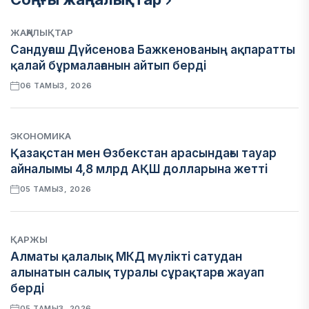
ЖАҢАЛЫҚТАР
Сандуғаш Дүйсенова Бажкенованың ақпаратты
қалай бұрмалағанын айтып берді
06 ТАМЫЗ, 2026
ЭКОНОМИКА
Қазақстан мен Өзбекстан арасындағы тауар
айналымы 4,8 млрд АҚШ долларына жетті
05 ТАМЫЗ, 2026
ҚАРЖЫ
Алматы қалалық МКД мүлікті сатудан
алынатын салық туралы сұрақтарға жауап
берді
05 ТАМЫЗ, 2026