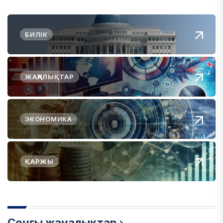
БИЛІК
ЖАҢАЛЫҚТАР
ЭКОНОМИКА
ҚАРЖЫ
Соңғы жаңалықтар