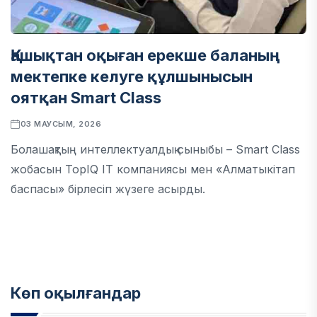
Қашықтан оқыған ерекше баланың
мектепке келуге құлшынысын
оятқан Smart Class
03 МАУСЫМ, 2026
Болашақтың интеллектуалдық сыныбы – Smart Class
жобасын TopIQ IT компаниясы мен «Алматыкітап
баспасы» бірлесіп жүзеге асырды.
Көп оқылғандар