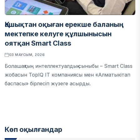
Қашықтан оқыған ерекше баланың
мектепке келуге құлшынысын
оятқан Smart Class
03 МАУСЫМ, 2026
Болашақтың интеллектуалдық сыныбы – Smart Class
жобасын TopIQ IT компаниясы мен «Алматыкітап
баспасы» бірлесіп жүзеге асырды.
Көп оқылғандар