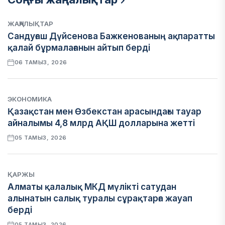
ЖАҢАЛЫҚТАР
Сандуғаш Дүйсенова Бажкенованың ақпаратты
қалай бұрмалағанын айтып берді
06 ТАМЫЗ, 2026
ЭКОНОМИКА
Қазақстан мен Өзбекстан арасындағы тауар
айналымы 4,8 млрд АҚШ долларына жетті
05 ТАМЫЗ, 2026
ҚАРЖЫ
Алматы қалалық МКД мүлікті сатудан
алынатын салық туралы сұрақтарға жауап
берді
05 ТАМЫЗ, 2026