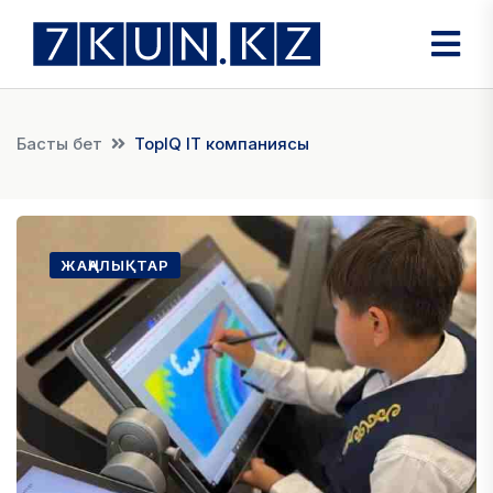
Басты бет
TopIQ IT компаниясы
ЖАҢАЛЫҚТАР