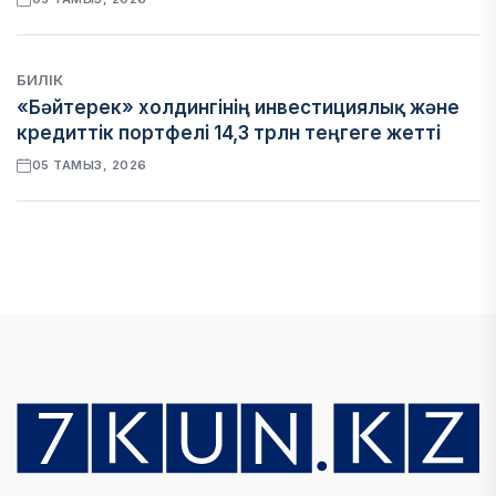
БИЛІК
«Бәйтерек» холдингінің инвестициялық және
кредиттік портфелі 14,3 трлн теңгеге жетті
05 ТАМЫЗ, 2026
ҚАРЖЫ
БЖЗҚ-дағы зейнетақы жинақтары 28,09 трлн
теңгеге жетті
05 ТАМЫЗ, 2026
ҚАРЖЫ
Отбасы банктің қолдауымен 1,5 жыл ішінде 40
мыңға жуық отбасы қоныс тойын тойлады