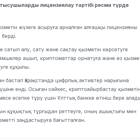
қатысушыларды лицензиялау тәртібі ресми түрде
қызметін жүзеге асыруға арналған алғашқы лицензияны
 берді.
сатып алу, сату және сақтау қызметін көрсетуге
өлімшелер ашып, криптоматтар орнатуға және өз қызме
уге құқылы.
ан бастап Қазақстанда цифрлық активтер нарығына
үшіне енді. Осыған сәйкес, криптоайырбастау қызметі
есе есепке тұру үшін Ұлттық банкке өтініш бере алад
ын құқықтық тұрғыдан реттеуге, оның ашықтығы мен
ызметті заңдастыруға бағытталған.