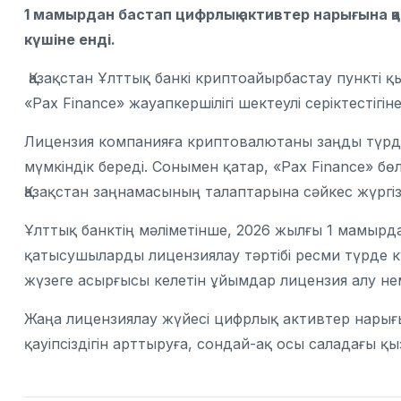
1 мамырдан бастап цифрлық активтер нарығына 
күшіне енді.
Қазақстан Ұлттық банкі криптоайырбастау пункті 
«Pax Finance» жауапкершілігі шектеулі серіктестігіне
Лицензия компанияға криптовалютаны заңды түрде 
мүмкіндік береді. Сонымен қатар, «Pax Finance» б
Қазақстан заңнамасының талаптарына сәйкес жүргіз
Ұлттық банктің мәліметінше, 2026 жылғы 1 мамырд
қатысушыларды лицензиялау тәртібі ресми түрде к
жүзеге асырғысы келетін ұйымдар лицензия алу нем
Жаңа лицензиялау жүйесі цифрлық активтер нарығ
қауіпсіздігін арттыруға, сондай-ақ осы саладағы қ