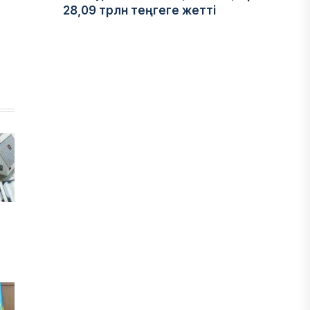
28,09 трлн теңгеге жетті
05 АВГУСТА, 2026
ҚАРЖЫ
Отбасы банктің қолдауымен 1,5 жыл
ішінде 40 мыңға жуық отбасы қоныс
тойын тойлады
05 АВГУСТА, 2026
БИЗНЕС
Freedom Travel іссапар
ұйымдастыратын ЖИ агентін іске
қосты
05 АВГУСТА, 2026