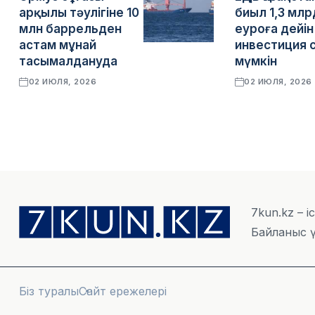
арқылы тәулігіне 10
биыл 1,3 млр
млн баррельден
еуроға дейін
астам мұнай
инвестиция 
тасымалдануда
мүмкін
02 ИЮЛЯ, 2026
02 ИЮЛЯ, 2026
7kun.kz – і
Байланыс ү
Біз туралы
Сайт ережелері