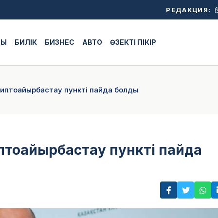
РЕДАКЦИЯ:
ЖЫ
БИЛІК
БИЗНЕС
АВТО
ӨЗЕКТІ ПІКІР
риптоайырбастау пункті пайда болды
птоайырбастау пункті пайда