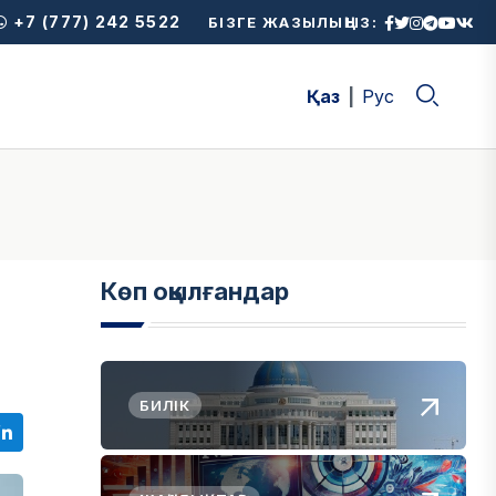
+7 (777) 242 5522
БІЗГЕ ЖАЗЫЛЫҢЫЗ:
Қаз
Рус
Көп оқылғандар
БИЛІК