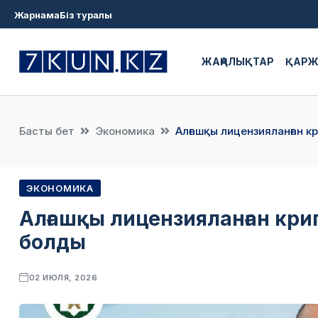
Жарнама
Біз туралы
ЖАҢАЛЫҚТАР
ҚАР
Басты бет
Экономика
Алғашқы лицензияланған к
ЭКОНОМИКА
Алғашқы лицензияланған кри
болды
02 ИЮЛЯ, 2026