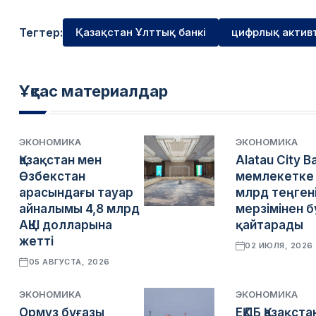
Тегтер:
Қазақстан Ұлттық банкі
цифрлық актив
Ұқсас материалдар
ЭКОНОМИКА
ЭКОНОМИКА
Қазақстан мен
Alatau City B
Өзбекстан
мемлекетке 
арасындағы тауар
млрд теңген
айналымы 4,8 млрд
мерзімінен 
АҚШ долларына
қайтарады
жетті
02 ИЮЛЯ, 2026
05 АВГУСТА, 2026
ЭКОНОМИКА
ЭКОНОМИКА
Ормуз бұғазы
ЕҚДБ Қазақста