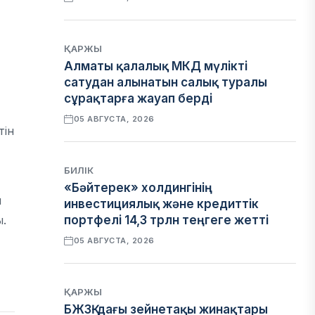
ҚАРЖЫ
Алматы қалалық МКД мүлікті
сатудан алынатын салық туралы
сұрақтарға жауап берді
05 АВГУСТА, 2026
тін
БИЛІК
«Бәйтерек» холдингінің
н
инвестициялық және кредиттік
ы.
портфелі 14,3 трлн теңгеге жетті
05 АВГУСТА, 2026
ҚАРЖЫ
БЖЗҚ-дағы зейнетақы жинақтары