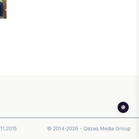
ЖАҢАЛЫҚТАР
Фейк: Желіде тараған «жолбарыс»
фотосы шындыққа сәйкес келмейді
05 АВГУСТА, 2026
ЖАҢАЛЫҚТАР
Астанада жасанды интеллект
бойынша IOAI-2026 халықаралық
олимпиадасы өтуде
04 АВГУСТА, 2026
МЕДИА
Сегіз жылдық жұмбақ: Орхан
Джемаль мен оның әріптестерін
Африкада кім өлтірді?
11.2015
© 2014-2026 - Qazaq Media Group
31 ИЮЛЯ, 2026