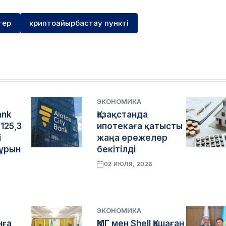
тер
криптоайырбастау пункті
ЭКОНОМИКА
ank
Қазақстанда
125,3
ипотекаға қатысты
і
жаңа ережелер
бұрын
бекітілді
02 ИЮЛЯ, 2026
ЭКОНОМИКА
нға
​​ҚМГ мен Shell Қашаған