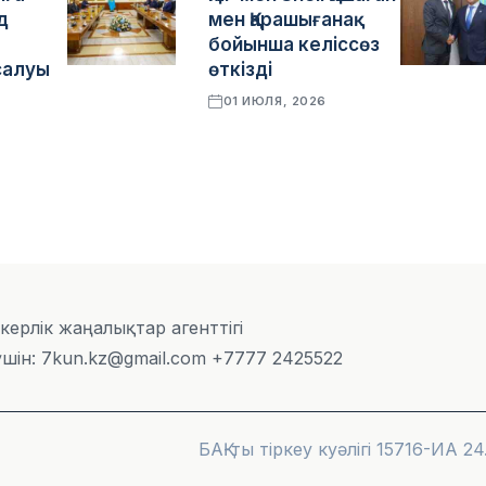
д
мен Қарашығанақ
бойынша келіссөз
салуы
өткізді
01 ИЮЛЯ, 2026
скерлік жаңалықтар агенттігі
шін: 7kun.kz@gmail.com +7777 2425522
БАҚ-ты тіркеу куәлігі 15716-ИА 24.