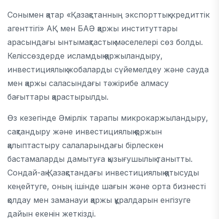
Сонымен қатар «Қазақстанның экспорттық-кредиттік
агенттігі» АҚ мен БАӘ қаржы институттары
арасындағы ынтымақтастық мәселелері сөз болды.
Келіссөздерде исламдық қаржыландыру,
инвестициялық жобаларды сүйемелдеу және сауда
мен қаржы саласындағы тәжірибе алмасу
бағыттары қарастырылды.
Өз кезегінде Әмірлік тарапы микрокаржыландыру,
сақтандыру және инвестициялық қоржын
қалыптастыру салаларындағы бірлескен
бастамаларды дамытуға қызығушылық танытты.
Сондай-ақ Қазақстандағы инвестициялық қатысуды
кеңейтуге, оның ішінде шағын және орта бизнесті
қолдау мен заманауи қаржы құралдарын енгізуге
дайын екенін жеткізді.