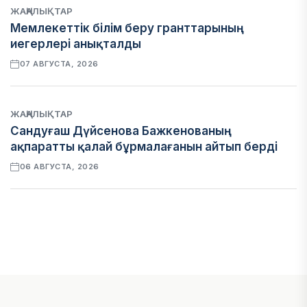
ЖАҢАЛЫҚТАР
Мемлекеттік білім беру гранттарының
иегерлері анықталды
07 АВГУСТА, 2026
ЖАҢАЛЫҚТАР
Сандуғаш Дүйсенова Бажкенованың
ақпаратты қалай бұрмалағанын айтып берді
06 АВГУСТА, 2026
ЭКОНОМИКА
Қазақстан мен Өзбекстан арасындағы тауар
айналымы 4,8 млрд АҚШ долларына жетті
05 АВГУСТА, 2026