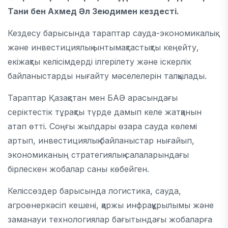
Тани бен Ахмед Әл Зеюдимен кездесті.
Кездесу барысында тараптар сауда-экономикалық
және инвестициялық ынтымақтастықты кеңейту,
екіжақты келісімдерді ілгерілету және іскерлік
байланыстарды нығайту мәселелерін талқылады.
Тараптар Қазақстан мен БАӘ арасындағы
серіктестік тұрақты түрде дамып келе жатқанын
атап өтті. Соңғы жылдары өзара сауда көлемі
артып, инвестициялық байланыстар нығайып,
экономиканың стратегиялық салаларындағы
бірлескен жобалар саны көбейген.
Келіссөздер барысында логистика, сауда,
агроөнеркәсіп кешені, қаржы инфрақұрылымы және
заманауи технологиялар бағытындағы жобаларға