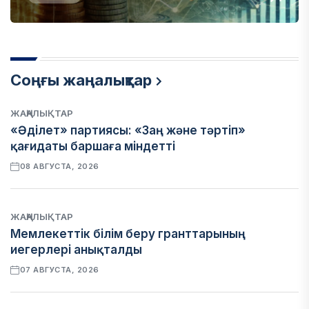
Соңғы жаңалықтар
ЖАҢАЛЫҚТАР
«Әділет» партиясы: «Заң және тәртіп»
қағидаты баршаға міндетті
08 АВГУСТА, 2026
ЖАҢАЛЫҚТАР
Мемлекеттік білім беру гранттарының
иегерлері анықталды
07 АВГУСТА, 2026