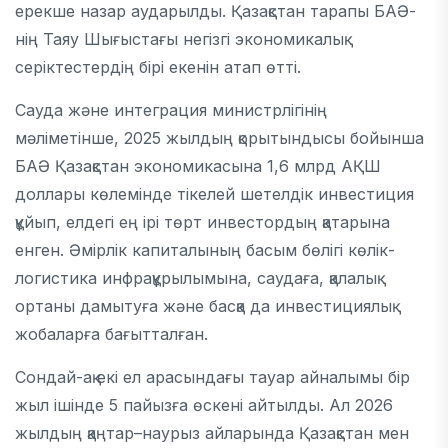
ерекше назар аударылды. Қазақстан тарапы БАӘ-
нің Таяу Шығыстағы негізгі экономикалық
серіктестердің бірі екенін атап өтті.
Сауда және интеграция министрлігінің
мәліметінше, 2025 жылдың қорытындысы бойынша
БАӘ Қазақстан экономикасына 1,6 млрд АҚШ
доллары көлемінде тікелей шетелдік инвестиция
құйып, елдегі ең ірі төрт инвестордың қатарына
енген. Әмірлік капиталының басым бөлігі көлік-
логистика инфрақұрылымына, саудаға, қалалық
ортаны дамытуға және басқа да инвестициялық
жобаларға бағытталған.
Сондай-ақ екі ел арасындағы тауар айналымы бір
жыл ішінде 5 пайызға өскені айтылды. Ал 2026
жылдың қаңтар–наурыз айларында Қазақстан мен