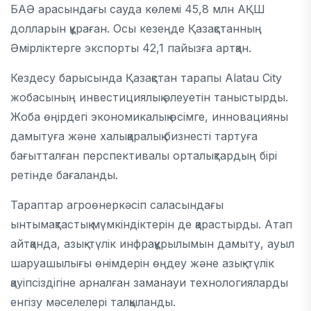
БАӘ арасындағы сауда көлемі 45,8 млн АҚШ
долларын құраған. Осы кезеңде Қазақстанның
Әмірліктерге экспорты 42,1 пайызға артқан.
Кездесу барысында Қазақстан тарапы Alatau City
жобасының инвестициялық әлеуетін таныстырды.
Жоба өңірдегі экономикалық өсімге, инновацияны
дамытуға және халықаралық бизнесті тартуға
бағытталған перспективалы орталықтардың бірі
ретінде бағаланды.
Тараптар агроөнеркәсіп саласындағы
ынтымақтастық мүмкіндіктерін де қарастырды. Атап
айтқанда, азық-түлік инфрақұрылымын дамыту, ауыл
шаруашылығы өнімдерін өңдеу және азық-түлік
қауіпсіздігіне арналған заманауи технологияларды
енгізу мәселелері талқыланды.