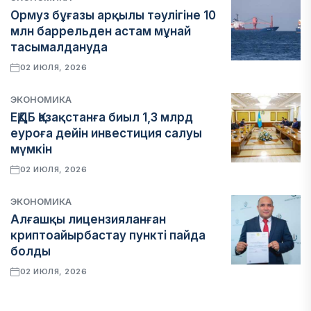
Ормуз бұғазы арқылы тәулігіне 10
млн баррельден астам мұнай
тасымалдануда
02 ИЮЛЯ, 2026
ЭКОНОМИКА
ЕҚДБ Қазақстанға биыл 1,3 млрд
еуроға дейін инвестиция салуы
мүмкін
02 ИЮЛЯ, 2026
ЭКОНОМИКА
Алғашқы лицензияланған
криптоайырбастау пункті пайда
болды
02 ИЮЛЯ, 2026