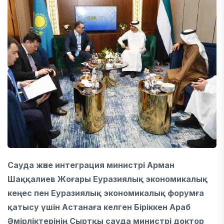
Сауда және интеграция министрі Арман
Шаққалиев Жоғары Еуразиялық экономикалық
кеңес пен Еуразиялық экономикалық форумға
қатысу үшін Астанаға келген Біріккен Араб
Әмірліктерінің Сыртқы сауда министрі доктор