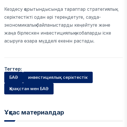
Кездесу қорытындысында тараптар стратегиялық
серіктестікті одан әрі тереңдетуге, сауда-
экономикалық байланыстарды кеңейтуге және
жаңа бірлескен инвестициялық жобаларды іске
асыруға өзара мүдделі екенін растады.
Тегтер:
БАӘ
инвестициялық серіктестік
Қазақстан мен БАӘ
Ұқсас материалдар