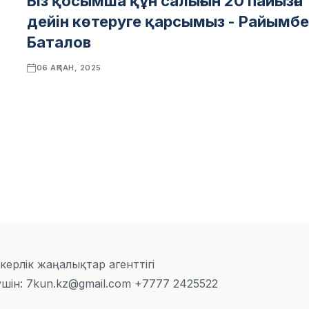
Біз қосымша құн салығын 20 пайызға
дейін көтеруге қарсымыз - Райымб
Баталов
06 АҚПАН, 2025
скерлік жаңалықтар агенттігі
шін: 7kun.kz@gmail.com +7777 2425522