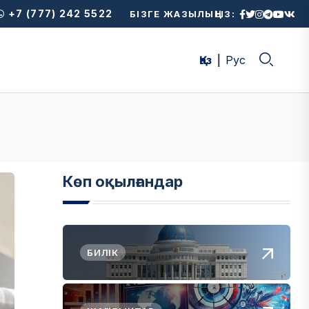
+7 (777) 242 5522
БІЗГЕ ЖАЗЫЛЫҢЫЗ:
Қаз
Рус
Көп оқылғандар
БИЛІК