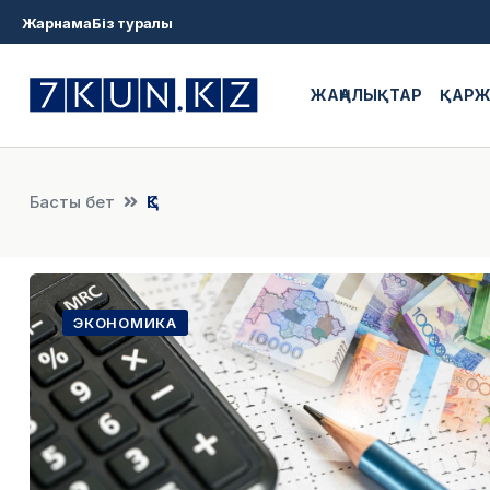
Жарнама
Біз туралы
ЖАҢАЛЫҚТАР
ҚАР
Басты бет
ҚҚС
ЭКОНОМИКА