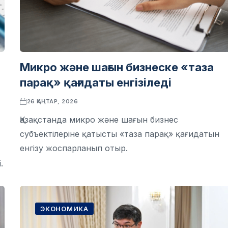
Микро және шағын бизнеске «таза
парақ» қағидаты енгізіледі
26 ҚАҢТАР, 2026
Қазақстанда микро және шағын бизнес
субъектілеріне қатысты «таза парақ» қағидатын
енгізу жоспарланып отыр.
.
ЭКОНОМИКА