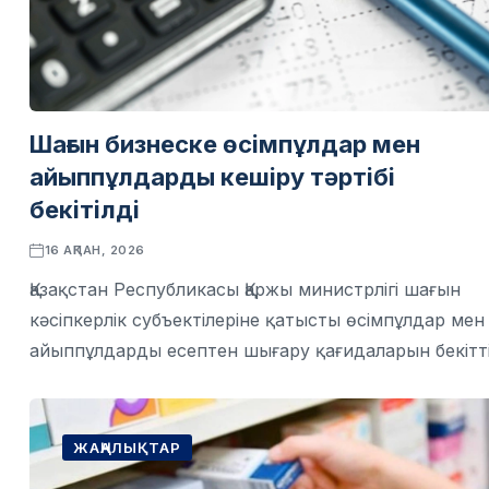
Шағын бизнеске өсімпұлдар мен
айыппұлдарды кешіру тәртібі
бекітілді
16 АҚПАН, 2026
Қазақстан Республикасы Қаржы министрлігі шағын
кәсіпкерлік субъектілеріне қатысты өсімпұлдар мен
айыппұлдарды есептен шығару қағидаларын бекітті
ЖАҢАЛЫҚТАР