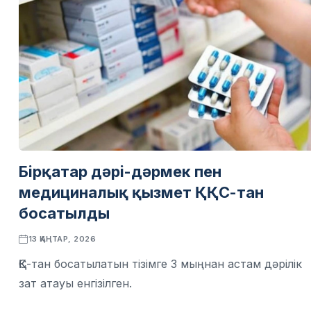
Бірқатар дәрі-дәрмек пен
медициналық қызмет ҚҚС-тан
босатылды
13 ҚАҢТАР, 2026
ҚҚС-тан босатылатын тізімге 3 мыңнан астам дәрілік
зат атауы енгізілген.