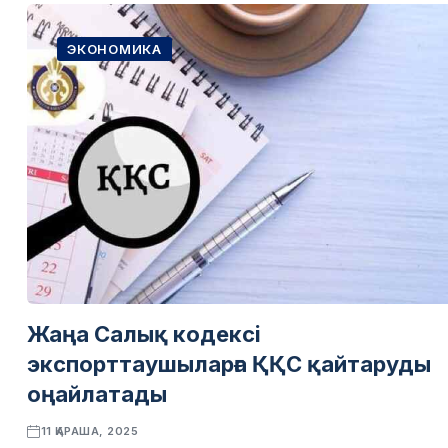
ЭКОНОМИКА
Жаңа Салық кодексі
экспорттаушыларға ҚҚС қайтаруды
оңайлатады
11 ҚАРАША, 2025