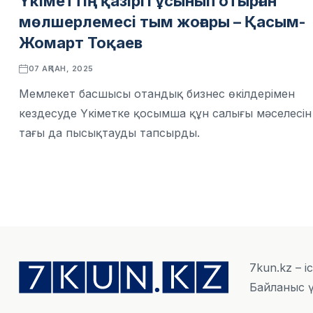
Үкіметтің қазіргі ұсынып отырған
мөлшерлемесі тым жоғары – Қасым-
Жомарт Тоқаев
07 АҚПАН, 2025
Мемлекет басшысы отандық бизнес өкілдерімен
кездесуде Үкіметке қосымша құн салығы мәселесін
тағы да пысықтауды тапсырды.
7kun.kz – і
Байланыс ү