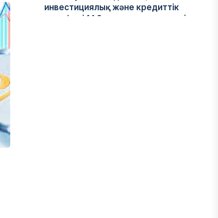
инвестициялық және кредиттік
портфелі 14,3 трлн теңгеге жетті
05 ТАМЫЗ, 2026
ҚАРЖЫ
БЖЗҚ-дағы зейнетақы жинақтары
28,09 трлн теңгеге жетті
05 ТАМЫЗ, 2026
ҚАРЖЫ
Отбасы банктің қолдауымен 1,5 жыл
ішінде 40 мыңға жуық отбасы қоныс
тойын тойлады
05 ТАМЫЗ, 2026