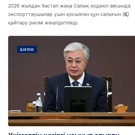
2026 жылдан бастап жаңа Салық кодексі аясында
экспорттаушылар үшін қосылған құн салығын (ҚҚС)
қайтару рәсімі жеңілдетіледі.
БИЛІК