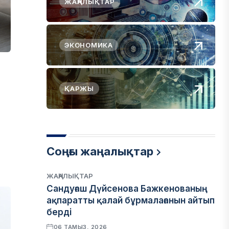
ЖАҢАЛЫҚТАР
ЭКОНОМИКА
ҚАРЖЫ
Соңғы жаңалықтар
ЖАҢАЛЫҚТАР
Сандуғаш Дүйсенова Бажкенованың
ақпаратты қалай бұрмалағанын айтып
берді
06 ТАМЫЗ, 2026