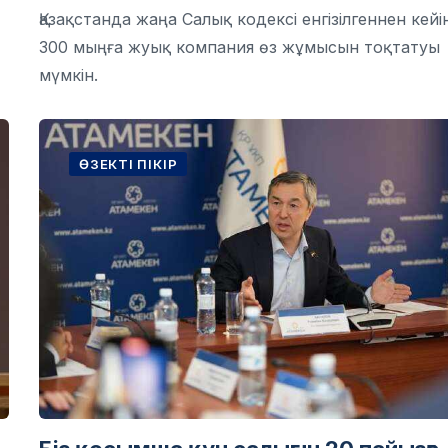
Қазақстанда жаңа Салық кодексі енгізілгеннен кейі
300 мыңға жуық компания өз жұмысын тоқтатуы
мүмкін.
ӨЗЕКТІ ПІКІР