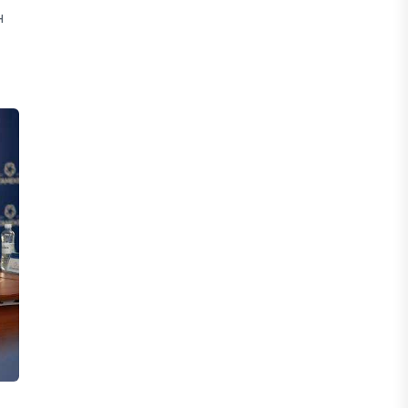
БИЗНЕС
н
Freedom Travel іссапар
ұйымдастыратын ЖИ агентін іске
қосты
05 ТАМЫЗ, 2026
ЖАҢАЛЫҚТАР
Фейк: Желіде тараған «жолбарыс»
фотосы шындыққа сәйкес келмейді
05 ТАМЫЗ, 2026
ЖАҢАЛЫҚТАР
Астанада жасанды интеллект
бойынша IOAI-2026 халықаралық
олимпиадасы өтуде
04 ТАМЫЗ, 2026