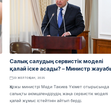
Салық салудың сервистік моделі
қалай іске асады? – Министр жауаб
23 ЖЕЛТОҚСАН, 2025
Қаржы министрі Мәди Такиев Үкімет отырысында
салықты әкімшілендірудің жаңа сервистік моделі
қалай жұмыс істейтінін айтып берді.