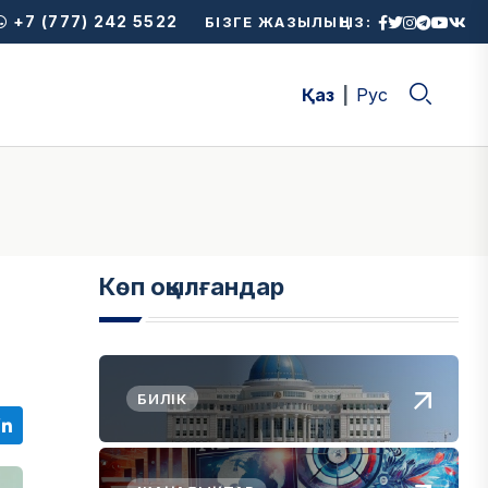
+7 (777) 242 5522
БІЗГЕ ЖАЗЫЛЫҢЫЗ:
Қаз
Рус
Көп оқылғандар
БИЛІК