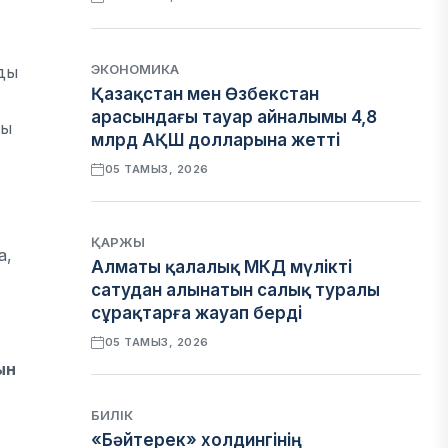
ЭКОНОМИКА
нды
Қазақстан мен Өзбекстан
арасындағы тауар айналымы 4,8
ғы
млрд АҚШ долларына жетті
05 ТАМЫЗ, 2026
ҚАРЖЫ
а,
Алматы қалалық МКД мүлікті
сатудан алынатын салық туралы
сұрақтарға жауап берді
05 ТАМЫЗ, 2026
ын
БИЛІК
«Бәйтерек» холдингінің