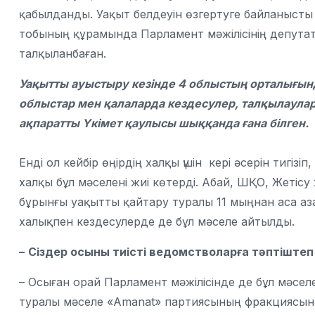
қабылданды. Уақыт белдеуін өзгертуге байланыс
тобының құрамында Парламент мәжілісінің депута
талқыланбаған.
Уақытты ауыстыру кезінде 4 облыстың орталығында
облыстар мен қалаларда кездесулер, талқылаулар
ақпаратты Үкімет қаулысы шыққанда ғана білген.
Енді ол кейбір өңірдің халқы үшін кері әсерін тигіз
халқы бұл мәселені жиі көтерді. Абай, ШҚО, Жетісу
бұрынғы уақытты қайтару туралы 11 мыңнан аса азам
халықпен кездесулерде де бұл мәселе айтылды.
–
Сіздер осыны тиісті ведомстволарға тәптіштеп 
– Осыған орай Парламент мәжілісінде де бұл мәселе 
туралы мәселе «Amanat» партиясының фракциясы