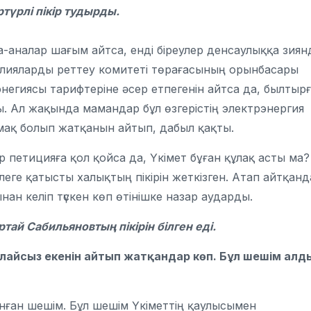
түрлі пікір тудырды.
та-аналар шағым айтса, енді біреулер денсаулыққа зия
нополияларды реттеу комитеті төрағасының орынбасары
энегиясы тарифтеріне әсер етпегенін айтса да, былтыр
 Ал жақында мамандар бұл өзгерістің электрэнергия
мақ болып жатқанын айтып, дабыл қақты.
петицияға қол қойса да, Үкімет бұған құлақ асты ма?
еге қатысты халықтың пікірін жеткізген. Атап айтқанд
ан келіп түскен көп өтінішке назар аударды.
тай Сабильяновтың пікірін білген еді.
олайсыз екенін айтып жатқандар көп. Бұл шешім алд
нған шешім. Бұл шешім Үкіметтің қаулысымен