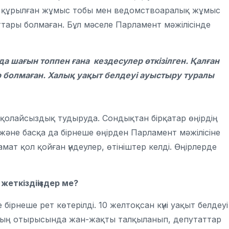
ты құрылған жұмыс тобы мен ведомствоаралық жұмыс
ттары болмаған.
Бұл мәселе Парламент мәжілісінде
 шағын топпен ғана кездесулер өткізілген. Қалған
 болмаған. Халық уақыт белдеуі ауыстыру туралы
іп, қолайсыздық тудыруда. Сондықтан бірқатар өңірдің
 және басқа да бірнеше өңірден Парламент мәжілісіне
ат қол қойған үндеулер, өтініштер келді. Өңірлерде
жеткіздіңіздер ме?
бірнеше рет көтерілді. 10 желтоқсан күні уақыт белдеуі
ның отырысында жан-жақты талқыланып, депутаттар