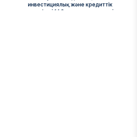
инвестициялық және кредиттік
портфелі 14,3 трлн теңгеге жетті
05 ТАМЫЗ, 2026
ҚАРЖЫ
БЖЗҚ-дағы зейнетақы жинақтары
28,09 трлн теңгеге жетті
05 ТАМЫЗ, 2026
ҚАРЖЫ
Отбасы банктің қолдауымен 1,5 жыл
ішінде 40 мыңға жуық отбасы қоныс
тойын тойлады
05 ТАМЫЗ, 2026