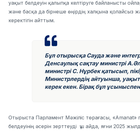
уақыт белдеуін қалыпқа келтіруге байланысты ойла
және басқа да бірнеше өңірдің халқына қолайсыз 
керектігін айттым.
Бұл отырысқа Сауда және интегр
Денсаулық сақтау министрі А.Ә
министрі С. Нұрбек қатысып, пік
Министрлердің айтуынша, уақыт
керек екен. Бірақ бұл ұсыныспен
Отырыста Парламент Мәжіліс төрағасы,
«
Amanat» 
белдеуінің әсерін зерттеуді үш айда, яғни 2025 жы