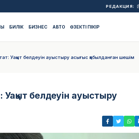
РЕДАКЦИЯ:
ЖЫ
БИЛІК
БИЗНЕС
АВТО
ӨЗЕКТІ ПІКІР
тат: Уақыт белдеуін ауыстыру асығыс қабылданған шешім
: Уақыт белдеуін ауыстыру