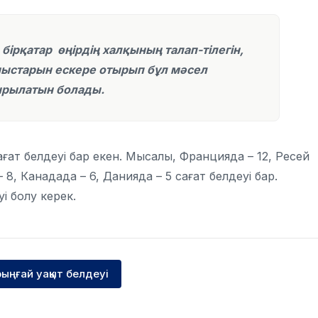
бірқатар өңірдің халқының талап-тілегін,
ыстарын ескере отырып бұл мәсел
ырылатын болады.
ғат белдеуі бар екен. Мысалы, Францияда – 12, Ресей
8, Канадада – 6, Данияда – 5 сағат белдеуі бар.
і болу керек.
рыңғай уақыт белдеуі