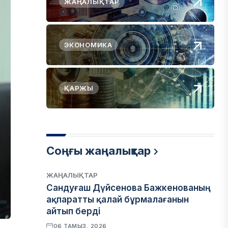
ЖАҢАЛЫҚТАР
ЭКОНОМИКА
ҚАРЖЫ
Соңғы жаңалықтар
ЖАҢАЛЫҚТАР
Сандуғаш Дүйсенова Бажкенованың
ақпаратты қалай бұрмалағанын
айтып берді
06 ТАМЫЗ, 2026