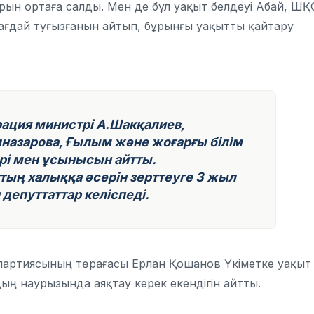
рын ортаға салды. Мен де бұл уақыт белдеуі Абай, ШҚ
жағдай туғызғанын айтып, бұрынғы уақытты қайтару
ация министрі А.Шакқалиев,
лназарова, Ғылым және жоғарғы білім
ірі мен ұсынысын айтты.
тың халыққа әсерін зерттеуге 3 жыл
 депуттаттар келіспеді.
партиясының төрағасы Ерлан Қошанов Үкіметке уақыт
лдың наурызында аяқтау керек екендігін айтты.