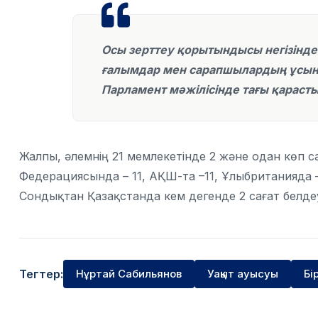
Осы зерттеу қорытындысы негізінде 
ғалымдар мен сарапшылардың ұсын
Парламент мәжілісінде тағы қараст
Жалпы, әлемнің 21 мемлекетінде 2 және одан көп са
Федерациясында – 11, АҚШ-та –11, Ұлыбританияда – 
Сондықтан Қазақстанда кем дегенде 2 сағат белдеу
Тегтер:
Нұртай Сабильянов
Уақыт ауысуы
Бі