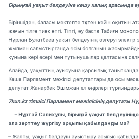
Бірыңғай уақыт белдеуіне көшу халық арасында әр
Біріншіден, баласы мектепте түстен кейін оқитын а
жағын тілге тиек етті. Тіпті, әу баста Табиғи мо
Нұрлан Булатбаев уақыт белдеуінің өзгеруі электр 
жылмен салыстырғанда өсім болғанын жасырмайды.
құнына кері әсері мен тұтынушылар қалтасына сал
Алайда, уақыттың ауысуына қарсылық танытқандар 
Кеше Парламент мәжілісі депутаттары да осы мәсел
депутат Жанарбек Әшімжан ел өңірлері тұрғындарын
7kun.kz тілшісі Парламент мәжілісінің депутаты Нұр
– Нұртай Салихұлы, бірыңғай уақыт белдеуінің қ
ала зерттеу жүргізу арқылы қабылданды ма?
– Жалпы, уақыт белдеуін ауыстыру асығыс қабылда