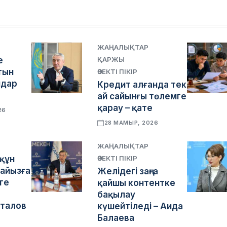
ЖАҢАЛЫҚТАР
е
ҚАРЖЫ
тын
ӨЗЕКТІ ПІКІР
ндар
Кредит алғанда тек
ай сайынғы төлемге
қарау – қате
26
28 МАМЫР, 2026
ЖАҢАЛЫҚТАР
 құн
ӨЗЕКТІ ПІКІР
пайызға
Желідегі заңға
ге
қайшы контентке
бақылау
талов
күшейтіледі – Аида
Балаева