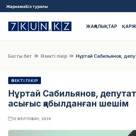
Жарнама
Біз туралы
ЖАҢАЛЫҚТАР
ҚАР
Басты бет
Өзекті пікір
Нұртай Сабильянов, депу
ӨЗЕКТІ ПІКІР
Нұртай Сабильянов, депутат
асығыс қабылданған шешім
12 ЖЕЛТОҚСАН, 2024