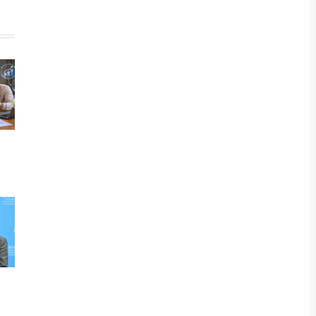
тұлғаның үлесін сенімгерлік
басқаруға беруге болады
30 ШІЛДЕ, 2026
БИЗНЕС
Енді eGov Business арқылы заңды
тұлғаның үлесін сенімгерлік
басқаруға беруге болады
30 ШІЛДЕ, 2026
БИЗНЕС
Urumqi air Қазақстанға рейстер ашуы
мүмкін
30 ШІЛДЕ, 2026