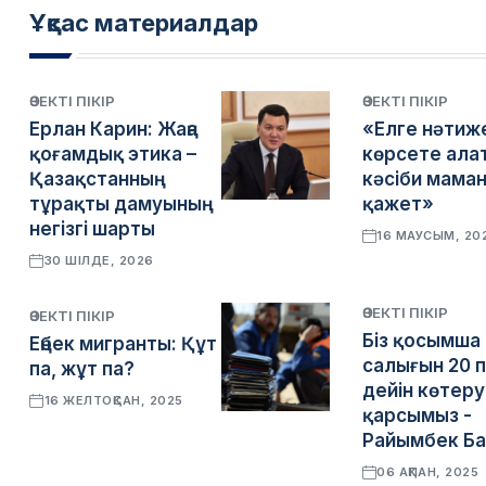
Ұқсас материалдар
ӨЗЕКТІ ПІКІР
ӨЗЕКТІ ПІКІР
Ерлан Карин: Жаңа
«Елге нәтиж
қоғамдық этика –
көрсете ала
Қазақстанның
кәсіби мама
тұрақты дамуының
қажет»
негізгі шарты
16 МАУСЫМ, 20
30 ШІЛДЕ, 2026
ӨЗЕКТІ ПІКІР
ӨЗЕКТІ ПІКІР
Біз қосымша
Еңбек мигранты: Құт
салығын 20 
па, жұт па?
дейін көтеру
16 ЖЕЛТОҚСАН, 2025
қарсымыз -
Райымбек Ба
06 АҚПАН, 2025