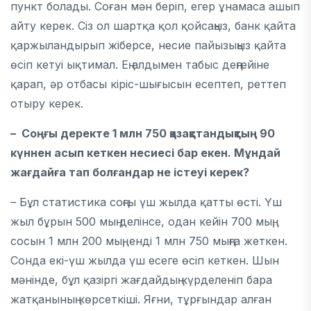
пункт болады. Соған мән беріп, егер ұнамаса ашып
айту керек. Сіз ол шартқа қол қойсаңыз, банк қайта
қаржыландырып жіберсе, несие пайызыңыз қайта
өсіп кетуі ықтимал. Ең алдымен табыс деңгейіне
қарап, әр отбасы кіріс-шығысын есептеп, реттеп
отыру керек.
– Соңғы деректе 1 млн 750 қазақстандықтың 90
күннен асып кеткен несиесі бар екен. Мұндай
жағдайға тап болғандар не істеуі керек?
– Бұл статистика соңғы үш жылда қатты өсті. Үш
жыл бұрын 500 мың делінсе, одан кейін 700 мың,
сосын 1 млн 200 мың, енді 1 млн 750 мыңға жеткен.
Сонда екі-үш жылда үш есеге өсіп кеткен. Шын
мәнінде, бұл қазіргі жағдайдың күрделеніп бара
жатқанының көрсеткіші. Яғни, тұрғындар алған