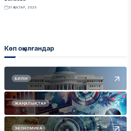
31 ҚАҢТАР, 2025
Көп оқылғандар
БИЛІК
ЖАҢАЛЫҚТАР
ЭКОНОМИКА