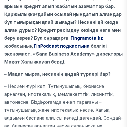
қарызын кредит алып жабатын азаматтар бар.
Қаржылық жағдайын осылай қиындатып алғандар
бұл тығырықтан қалай шығады? Несиені қай кезде
алған дұрыс? Кредит рәсімдеу кезінде неге мән
беру керек?
Бұл сұрақтарға
Fingramota.kz
жобасының
FinPodcast подкастына
белгілі
экономист, «Sana Business Academy» директоры
Мақсат Халық жауап берді.
– Мақсат мырза, несиенің қандай түрлері бар?
–
Несиенің түрі көп. Тұтынушылық, бизнеске
арналған, ипотекалық, мемлекетттік, лизингтік,
автонесие. Біздің қоғамда ең көп тарағаны –
тұтынушылық және ипотекалық несие. Халық
алдымен баспана алғысы келеді дегендей. Сондай-
ақ, бизнеске арналған несие сұранысқа ие.