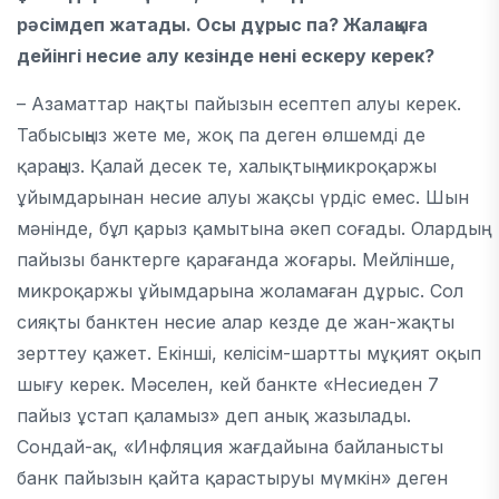
рәсімдеп жатады. Осы дұрыс па? Жалақыға
дейінгі несие алу кезінде нені ескеру керек?
– Азаматтар нақты пайызын есептеп алуы керек.
Табысыңыз жете ме, жоқ па деген өлшемді де
қараңыз. Қалай десек те, халықтың микроқаржы
ұйымдарынан несие алуы жақсы үрдіс емес. Шын
мәнінде, бұл қарыз қамытына әкеп соғады. Олардың
пайызы банктерге қарағанда жоғары. Мейлінше,
микроқаржы ұйымдарына жоламаған дұрыс. Сол
сияқты банктен несие алар кезде де жан-жақты
зерттеу қажет. Екінші, келісім-шартты мұқият оқып
шығу керек. Мәселен, кей банкте «Несиеден 7
пайыз ұстап қаламыз» деп анық жазылады.
Сондай-ақ, «Инфляция жағдайына байланысты
банк пайызын қайта қарастыруы мүмкін» деген