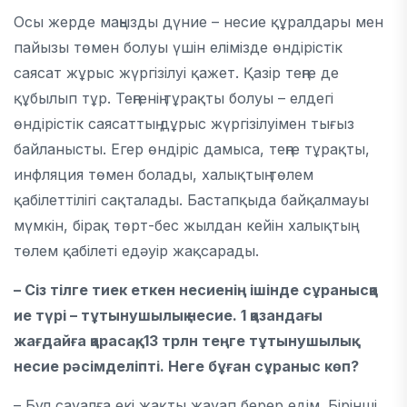
Осы жерде маңызды дүние – несие құралдары мен
пайызы төмен болуы үшін елімізде өндірістік
саясат жұрыс жүргізілуі қажет. Қазір теңге де
құбылып тұр. Теңгенің тұрақты болуы – елдегі
өндірістік саясаттың дұрыс жүргізілуімен тығыз
байланысты. Егер өндіріс дамыса, теңге тұрақты,
инфляция төмен болады, халықтың төлем
қабілеттілігі сақталады. Бастапқыда байқалмауы
мүмкін, бірақ төрт-бес жылдан кейін халықтың
төлем қабілеті едәуір жақсарады.
– Сіз тілге тиек еткен несиенің ішінде сұранысқа
ие түрі – тұтынушылық несие. 1 қазандағы
жағдайға қарасақ, 13 трлн теңге тұтынушылық
несие рәсімделіпті. Неге бұған сұраныс көп?
– Бұл сауалға екі жақты жауап берер едім. Бірінші,