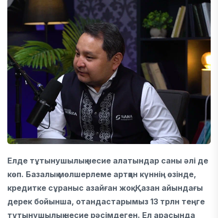
Елде тұтынушылық несие алатындар саны әлі де
көп. Базалық мөлшерлеме артқан күннің өзінде,
кредитке сұраныс азайған жоқ. Қазан айындағы
дерек бойынша, отандастарымыз 13 трлн теңге
тұтынушылық несие рәсімдеген.
Ел арасында