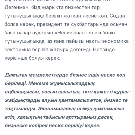
Дегенмен, біздің нарықта бизнестен гөрі
тұтынушылыққа беріліп жатқан несие көп. Содан
болса керек, президент те сұхбаттарында осыған
баса назар аударып «Несиенің үштен екі бөлігі
тұтынушылыққа, аз ғана пайызы нақты экономика
секторына беріліп жатыр» деген-ді. Негізінде
керісінше болуы керек.
Дамыған мемлекеттерде бизнес үшін несие көп
беріледі. Мекеме жұмысшылардың
еңбекақысын, сосын салығын, тіпті қажетті құрал-
жабдықтарды алуын қамтамасыз етсе, бизнес те
тоқтамайды. Экономиканың өсімді қамтамасыз
етіп, халықтың табысын арттырамыз десек,
бизнеске көбірек несие беріліуі керек.