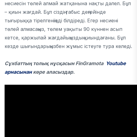
несиесін төлей алмай жатқанына нақты дәлел. Бұл
– қиын жағдай. Бұл сіздің табыс деңгейінде
тығырыққа тірелгеніңізді білдіреді. Егер несиені
төлей алмасаңыз, төлем уақыты 90 күннен асып
кетсе, қаржылай жағдайыңыздың қиындағаны. Бұл
кезде шығындарыңызбен жұмыс істеуге тура келеді.
Сұхбаттың толық нұсқасын FinGramota
Youtube
арнасынан
көре аласыздар.