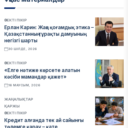
ӨЗЕКТІ ПІКІР
Ерлан Карин: Жаңа қоғамдық этика –
Қазақстанның тұрақты дамуының
негізгі шарты
30 ШІЛДЕ, 2026
ӨЗЕКТІ ПІКІР
«Елге нәтиже көрсете алатын
кәсіби мамандар қажет»
16 МАУСЫМ, 2026
ЖАҢАЛЫҚТАР
ҚАРЖЫ
ӨЗЕКТІ ПІКІР
Кредит алғанда тек ай сайынғы
төлемге қарау – қате