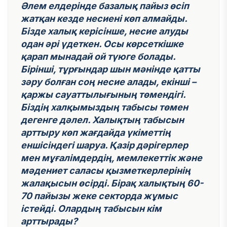
Әлем елдерінде базалық пайыз өсіп
жатқан кезде несиені көп алмайды.
Бізде халық керісінше, несие алуды
одан әрі үдеткен. Осы көрсеткішке
қарап мынадай ой түюге болады.
Бірінші, тұрғындар шын мәнінде қатты
зәру болған соң несие алады, екінші –
қаржы сауаттылығының төмендігі.
Біздің халқымыздың табысы төмен
дегенге дәлел. Халықтың табысын
арттыру көп жағдайда үкіметтің
еншісіндегі шаруа. Қазір дәрігерлер
мен мұғалімдердің, мемлекеттік және
мәдениет саласы қызметкерлерінің
жалақысын өсірді. Бірақ халықтың 60-
70 пайызы жеке секторда жұмыс
істейді. Олардың табысын кім
арттырады?