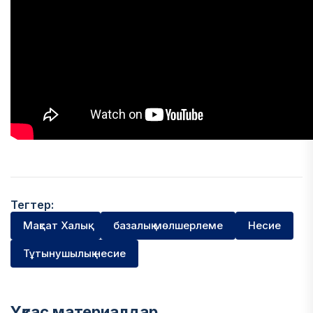
Тегтер:
Мақсат Халық
базалық мөлшерлеме
Несие
Тұтынушылық несие
Ұқсас материалдар