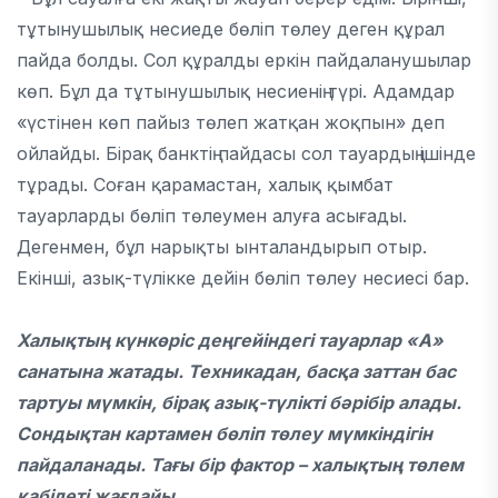
тұтынушылық несиеде бөліп төлеу деген құрал
пайда болды. Сол құралды еркін пайдаланушылар
көп. Бұл да тұтынушылық несиенің түрі. Адамдар
«үстінен көп пайыз төлеп жатқан жоқпын» деп
ойлайды. Бірақ банктің пайдасы сол тауардың ішінде
тұрады. Соған қарамастан, халық қымбат
тауарларды бөліп төлеумен алуға асығады.
Дегенмен, бұл нарықты ынталандырып отыр.
Екінші, азық-түлікке дейін бөліп төлеу несиесі бар.
Халықтың күнкөріс деңгейіндегі тауарлар «А»
санатына жатады. Техникадан, басқа заттан бас
тартуы мүмкін, бірақ азық-түлікті бәрібір алады.
Сондықтан картамен бөліп төлеу мүмкіндігін
пайдаланады. Тағы бір фактор – халықтың төлем
қабілеті жағдайы.