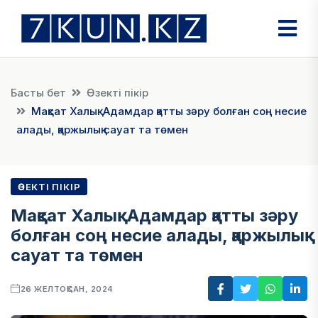
Басты бет
Өзекті пікір
Мақсат Халық: Адамдар қатты зәру болған соң несие
алады, қаржылық сауат та төмен
ӨЗЕКТІ ПІКІР
Мақсат Халық: Адамдар қатты зәру
болған соң несие алады, қаржылық
сауат та төмен
26 ЖЕЛТОҚСАН, 2024