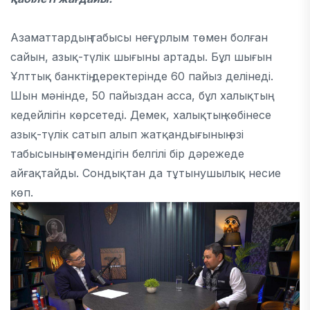
Азаматтардың табысы неғұрлым төмен болған
сайын, азық-түлік шығыны артады. Бұл шығын
Ұлттық банктің деректерінде 60 пайыз делінеді.
Шын мәнінде, 50 пайыздан асса, бұл халықтың
кедейлігін көрсетеді. Демек, халықтың көбінесе
азық-түлік сатып алып жатқандығының өзі
табысының төмендігін белгілі бір дәрежеде
айғақтайды. Сондықтан да тұтынушылық несие
көп.