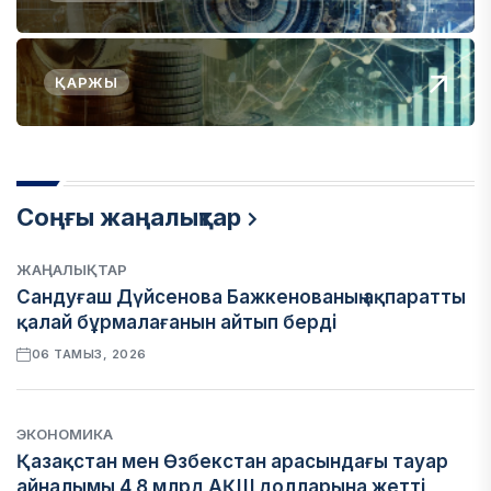
ҚАРЖЫ
Соңғы жаңалықтар
ЖАҢАЛЫҚТАР
Сандуғаш Дүйсенова Бажкенованың ақпаратты
қалай бұрмалағанын айтып берді
06 ТАМЫЗ, 2026
ЭКОНОМИКА
Қазақстан мен Өзбекстан арасындағы тауар
айналымы 4,8 млрд АҚШ долларына жетті