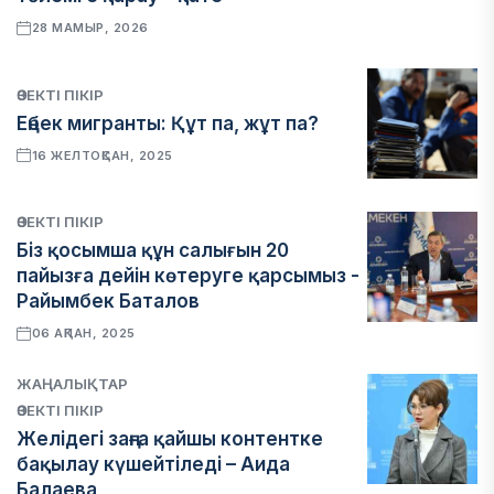
28 МАМЫР, 2026
ӨЗЕКТІ ПІКІР
Еңбек мигранты: Құт па, жұт па?
16 ЖЕЛТОҚСАН, 2025
ӨЗЕКТІ ПІКІР
Біз қосымша құн салығын 20
пайызға дейін көтеруге қарсымыз -
Райымбек Баталов
06 АҚПАН, 2025
ЖАҢАЛЫҚТАР
ӨЗЕКТІ ПІКІР
Желідегі заңға қайшы контентке
бақылау күшейтіледі – Аида
Балаева