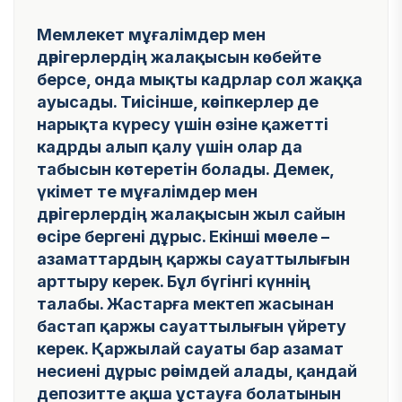
Мемлекет мұғалімдер мен
дәрігерлердің жалақысын көбейте
берсе, онда мықты кадрлар сол жаққа
ауысады. Тиісінше, кәсіпкерлер де
нарықта күресу үшін өзіне қажетті
кадрды алып қалу үшін олар да
табысын көтеретін болады. Демек,
үкімет те мұғалімдер мен
дәрігерлердің жалақысын жыл сайын
өсіре бергені дұрыс. Екінші мәселе –
азаматтардың қаржы сауаттылығын
арттыру керек. Бұл бүгінгі күннің
талабы. Жастарға мектеп жасынан
бастап қаржы сауаттылығын үйрету
керек. Қаржылай сауаты бар азамат
несиені дұрыс рәсімдей алады, қандай
депозитте ақша ұстауға болатынын