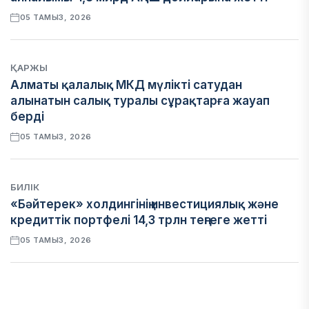
05 ТАМЫЗ, 2026
ҚАРЖЫ
Алматы қалалық МКД мүлікті сатудан
алынатын салық туралы сұрақтарға жауап
берді
05 ТАМЫЗ, 2026
БИЛІК
«Бәйтерек» холдингінің инвестициялық және
кредиттік портфелі 14,3 трлн теңгеге жетті
05 ТАМЫЗ, 2026
ҚАРЖЫ
БЖЗҚ-дағы зейнетақы жинақтары 28,09 трлн