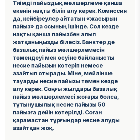
Тиімді пайыздық мөлшерлеме қанша
екенін нақты біліп алу керек. Комиссия
да, кейбіреулер айтатын «жасырын
пайыз» да осының ішінде. Сол кезде
нақты қанша пайызбен алып
жатқаныңызды білесіз. Банктер де
базалық пайыз мөлшерлемесін
төмендеуі мен өсуіне байланысты
несие пайызын көтеріп немесе
азайтып отырады. Міне, мейлінше
тауарды несие пайызы төмен кезде
алу керек. Соңғы жылдары базалық
пайыз мөлшерлемесі жоғары болса,
тұтынушылық несие пайызы 50
пайызға дейін көтерілді. Соған
қарамастан тұрғындар несие алуды
азайтқан жоқ.