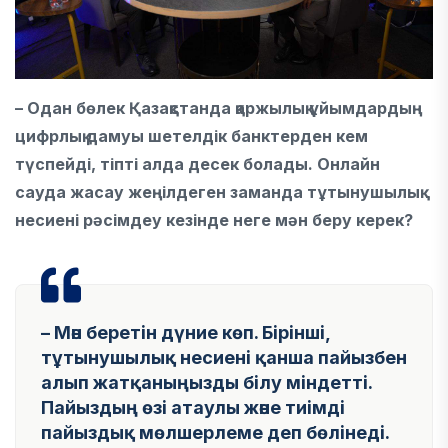
– Одан бөлек Қазақстанда қаржылық ұйымдардың
цифрлық дамуы шетелдік банктерден кем
түспейді, тіпті алда десек болады. Онлайн
сауда жасау жеңілдеген заманда тұтынушылық
несиені рәсімдеу кезінде неге мән беру керек?
– Мән беретін дүние көп. Бірінші,
тұтынушылық несиені қанша пайызбен
алып жатқаныңызды білу міндетті.
Пайыздың өзі атаулы және тиімді
пайыздық мөлшерлеме деп бөлінеді.