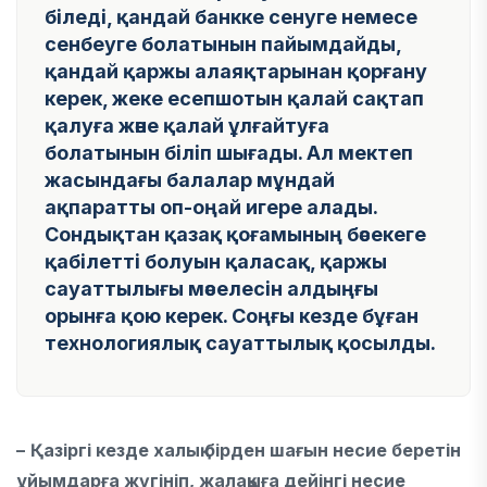
біледі, қандай банкке сенуге немесе
сенбеуге болатынын пайымдайды,
қандай қаржы алаяқтарынан қорғану
керек, жеке есепшотын қалай сақтап
қалуға және қалай ұлғайтуға
болатынын біліп шығады. Ал мектеп
жасындағы балалар мұндай
ақпаратты оп-оңай игере алады.
Сондықтан қазақ қоғамының бәсекеге
қабілетті болуын қаласақ, қаржы
сауаттылығы мәселесін алдыңғы
орынға қою керек. Соңғы кезде бұған
технологиялық сауаттылық қосылды.
–
Қазіргі кезде халық бірден шағын несие беретін
ұйымдарға жүгініп, жалақыға дейінгі несие