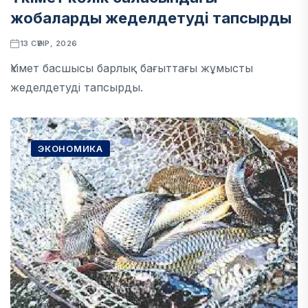
жобаларды жеделдетуді тапсырды
13 СӘУІР, 2026
Үкімет басшысы барлық бағыттағы жұмысты
жеделдетуді тапсырды.
ЭКОНОМИКА