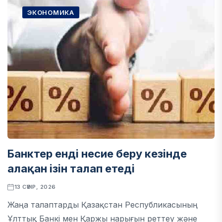
ЭКОНОМИКА
Банктер енді несие беру кезінде
алақан ізін талап етеді
13 СӘУІР, 2026
Жаңа талаптарды Қазақстан Республикасының
Ұлттық Банкі мен Қаржы нарығын реттеу және