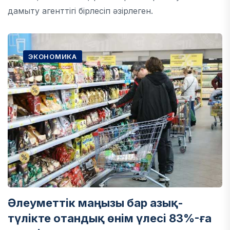
дамыту агенттігі бірлесіп әзірлеген.
ЭКОНОМИКА
Әлеуметтік маңызы бар азық-
түлікте отандық өнім үлесі 83%-ға