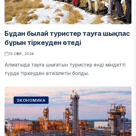
Бұдан былай туристер тауға шықпас
бұрын тіркеуден өтеді
13 СӘУІР, 2026
Алматыда тауға шығатын туристер енді міндетті
түрде тіркеуден өткізілетін болды.
ЭКОНОМИКА