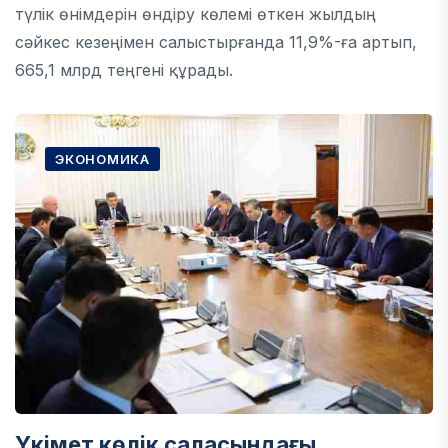
түлік өнімдерін өндіру көлемі өткен жылдың
сәйкес кезеңімен салыстырғанда 11,9%-ға артып,
665,1 млрд теңгені құрады.
ЭКОНОМИКА
Үкімет көлік саласындағы