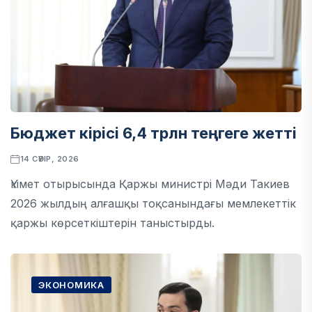
Бюджет кірісі 6,4 трлн теңгеге жетті
14 СӘУІР, 2026
Үкімет отырысында Қаржы министрі Мәди Такиев
2026 жылдың алғашқы тоқсанындағы мемлекеттік
қаржы көрсеткіштерін таныстырды.
ЭКОНОМИКА