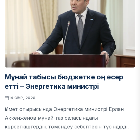
Мұнай табысы бюджетке оң әсер
етті – Энергетика министрі
14 СӘУІР, 2026
Үкімет отырысында Энергетика министрі Ерлан
Ақкенженов мұнай-газ саласындағы
көрсеткіштердің төмендеу себептерін түсіндірді.