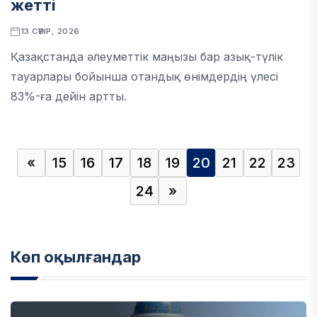
жетті
13 СӘУІР, 2026
Қазақстанда әлеуметтік маңызы бар азық-түлік
тауарлары бойынша отандық өнімдердің үлесі
83%-ға дейін артты.
«
15
16
17
18
19
20
21
22
23
24
»
Көп оқылғандар