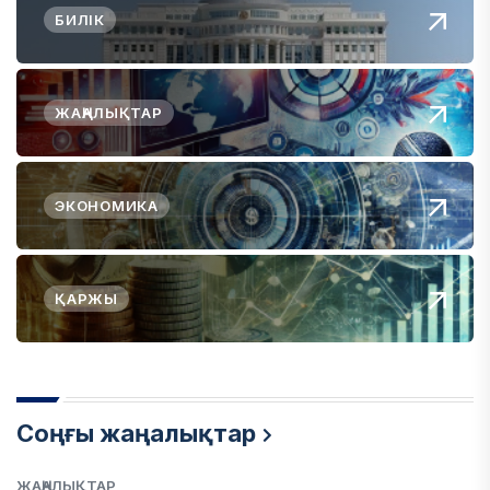
БИЛІК
ЖАҢАЛЫҚТАР
ЭКОНОМИКА
ҚАРЖЫ
Соңғы жаңалықтар
ЖАҢАЛЫҚТАР