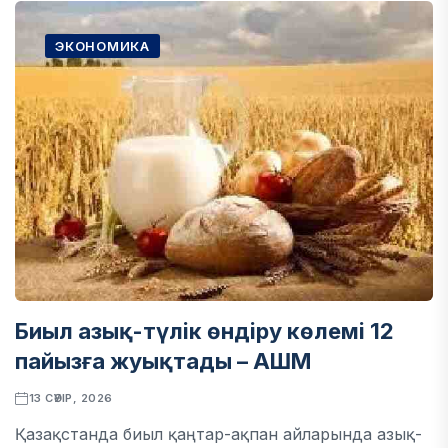
ЭКОНОМИКА
Биыл азық-түлік өндіру көлемі 12
пайызға жуықтады – АШМ
13 СӘУІР, 2026
Қазақстанда биыл қаңтар-ақпан айларында азық-