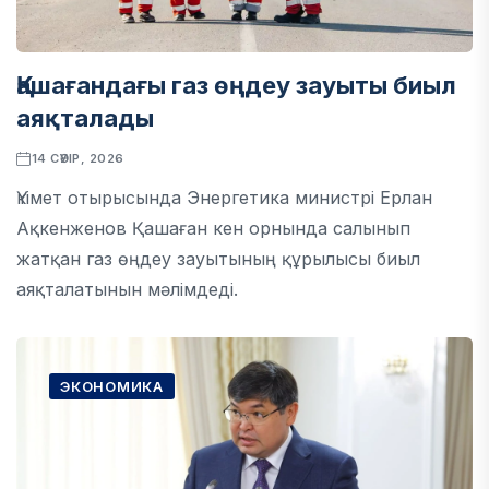
Қашағандағы газ өңдеу зауыты биыл
аяқталады
14 СӘУІР, 2026
Үкімет отырысында Энергетика министрі Ерлан
Ақкенженов Қашаған кен орнында салынып
жатқан газ өңдеу зауытының құрылысы биыл
аяқталатынын мәлімдеді.
ЭКОНОМИКА