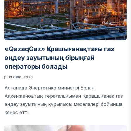
«QazaqGaz» Қарашығанақтағы газ
өңдеу зауытының бірыңғай
операторы болады
13 СӘУІР, 2026
Астанада Энергетика министрі Ерлан
Ақкенженовтың төрағалығымен Қарашығанақ газ
өңдеу зауытының құрылысы мәселелері бойынша
кеңес өтті.