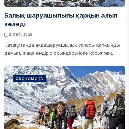
Балық шаруашылығы қарқын алып
келеді
13 СӘУІР, 2026
Қазақстанда аквашаруашылық саласы қарқынды
дамып, жаңа өндіріс орындары іске қосылмақ.
ЭКОНОМИКА