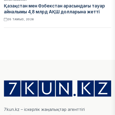
Қазақстан мен Өзбекстан арасындағы тауар
айналымы 4,8 млрд АҚШ долларына жетті
05 ТАМЫЗ, 2026
ҚАРЖЫ
Алматы қалалық МКД мүлікті сатудан
алынатын салық туралы сұрақтарға жауап
берді
05 ТАМЫЗ, 2026
БИЛІК
«Бәйтерек» холдингінің инвестициялық және
кредиттік портфелі 14,3 трлн теңгеге жетті
05 ТАМЫЗ, 2026
7kun.kz – іскерлік жаңалықтар агенттігі