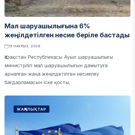
Мал шаруашылығына 6%
жеңілдетілген несие беріле бастады
13 НАУРЫЗ, 2026
Қазақстан Республикасы Ауыл шаруашылығы
министрлігі мал шаруашылығын дамытуға
арналған жаңа жеңілдетілген несиелеу
бағдарламасын іске қосты.
ЖАҢАЛЫҚТАР