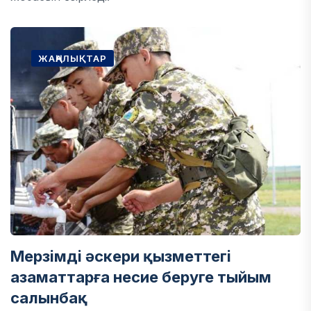
ЖАҢАЛЫҚТАР
Мерзімді әскери қызметтегі
азаматтарға несие беруге тыйым
салынбақ