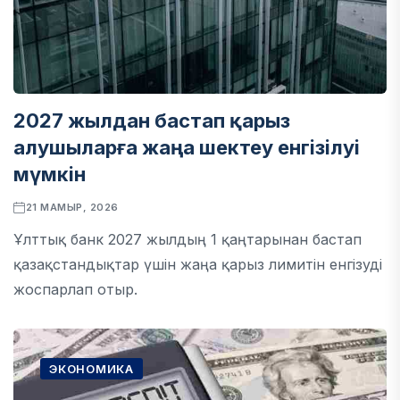
2027 жылдан бастап қарыз
алушыларға жаңа шектеу енгізілуі
мүмкін
21 МАМЫР, 2026
Ұлттық банк 2027 жылдың 1 қаңтарынан бастап
қазақстандықтар үшін жаңа қарыз лимитін енгізуді
жоспарлап отыр.
ЭКОНОМИКА