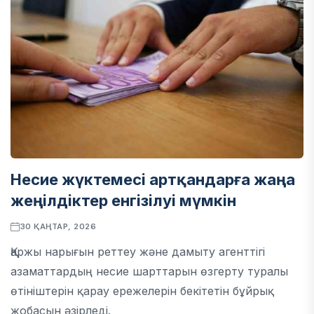
Несие жүктемесі артқандарға жаңа
жеңілдіктер енгізілуі мүмкін
30 ҚАҢТАР, 2026
Қаржы нарығын реттеу және дамыту агенттігі
азаматтардың несие шарттарын өзгерту туралы
өтініштерін қарау ережелерін бекітетін бұйрық
жобасын әзірледі.