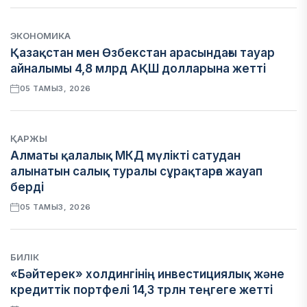
ЭКОНОМИКА
Қазақстан мен Өзбекстан арасындағы тауар
айналымы 4,8 млрд АҚШ долларына жетті
05 ТАМЫЗ, 2026
ҚАРЖЫ
Алматы қалалық МКД мүлікті сатудан
алынатын салық туралы сұрақтарға жауап
берді
05 ТАМЫЗ, 2026
БИЛІК
«Бәйтерек» холдингінің инвестициялық және
кредиттік портфелі 14,3 трлн теңгеге жетті