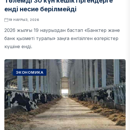
Төлемді 30 күн кешіктіргендерге
енді несие берілмейді
19 НАУРЫЗ, 2026
2026 жылғы 19 наурыздан бастап «Банктер және
банк қызметі туралы» заңға енгізілген өзгерістер
күшіне енді.
ЭКОНОМИКА