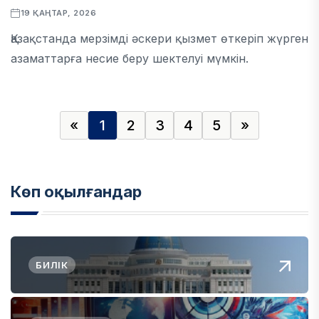
19 ҚАҢТАР, 2026
Қазақстанда мерзімді әскери қызмет өткеріп жүрген
азаматтарға несие беру шектелуі мүмкін.
«
1
2
3
4
5
»
Көп оқылғандар
БИЛІК