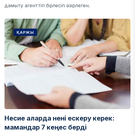
дамыту агенттігі бірлесіп әзірлеген.
ҚАРЖЫ
Несие аларда нені ескеру керек:
мамандар 7 кеңес берді