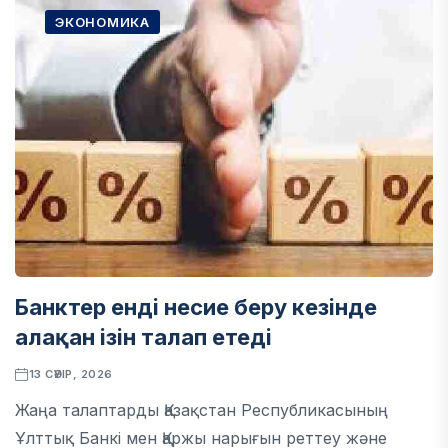
ЭКОНОМИКА
Банктер енді несие беру кезінде
алақан ізін талап етеді
13 СӘУІР, 2026
Жаңа талаптарды Қазақстан Республикасының
Ұлттық Банкі мен Қаржы нарығын реттеу және