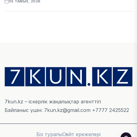
05 ТАМЫЗ, 2026
ҚАРЖЫ
БЖЗҚ-дағы зейнетақы жинақтары 28,09 трлн
теңгеге жетті
05 ТАМЫЗ, 2026
ҚАРЖЫ
Отбасы банктің қолдауымен 1,5 жыл ішінде 40
мыңға жуық отбасы қоныс тойын тойлады
05 ТАМЫЗ, 2026
7kun.kz – іскерлік жаңалықтар агенттігі
Байланыс үшін: 7kun.kz@gmail.com +7777 2425522
БИЗНЕС
Freedom Travel іссапар ұйымдастыратын ЖИ
агентін іске қосты
Біз туралы
Сайт ережелері