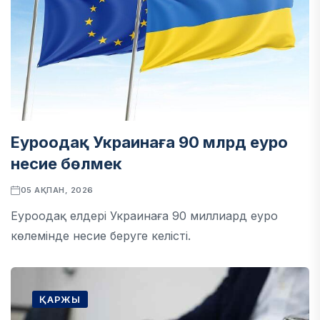
Еуроодақ Украинаға 90 млрд еуро
несие бөлмек
05 АҚПАН, 2026
Еуроодақ елдері Украинаға 90 миллиард еуро
көлемінде несие беруге келісті.
ҚАРЖЫ