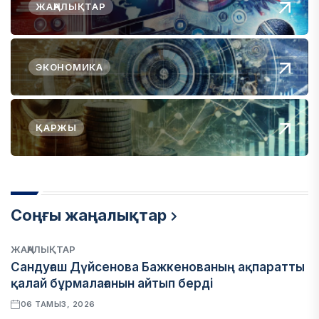
ЖАҢАЛЫҚТАР
ЭКОНОМИКА
ҚАРЖЫ
Соңғы жаңалықтар
ЖАҢАЛЫҚТАР
Сандуғаш Дүйсенова Бажкенованың ақпаратты
қалай бұрмалағанын айтып берді
06 ТАМЫЗ, 2026