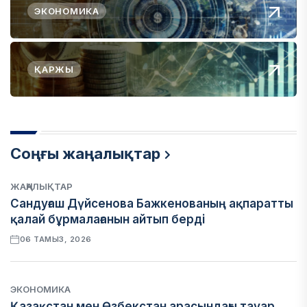
ЭКОНОМИКА
ҚАРЖЫ
Соңғы жаңалықтар
ЖАҢАЛЫҚТАР
Сандуғаш Дүйсенова Бажкенованың ақпаратты
қалай бұрмалағанын айтып берді
06 ТАМЫЗ, 2026
ЭКОНОМИКА
Қазақстан мен Өзбекстан арасындағы тауар