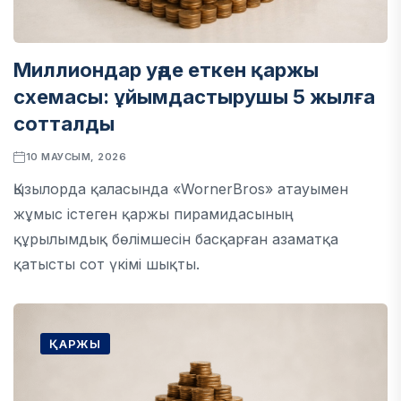
Миллиондар уәде еткен қаржы
схемасы: ұйымдастырушы 5 жылға
сотталды
10 МАУСЫМ, 2026
Қызылорда қаласында «WornerBros» атауымен
жұмыс істеген қаржы пирамидасының
құрылымдық бөлімшесін басқарған азаматқа
қатысты сот үкімі шықты.
ҚАРЖЫ