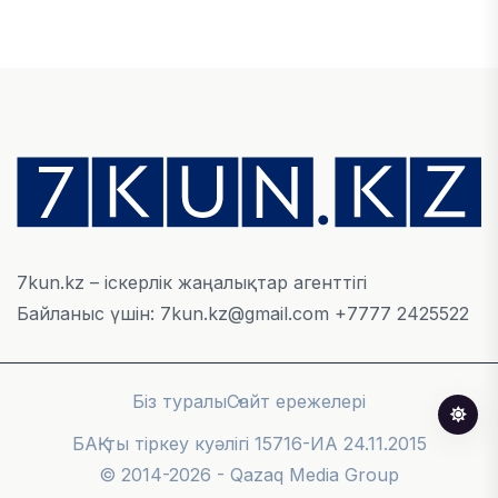
БЖЗҚ-дағы зейнетақы жинақтары 28,09 трлн
теңгеге жетті
05 ТАМЫЗ, 2026
ҚАРЖЫ
Отбасы банктің қолдауымен 1,5 жыл ішінде 40
мыңға жуық отбасы қоныс тойын тойлады
05 ТАМЫЗ, 2026
7kun.kz – іскерлік жаңалықтар агенттігі
Байланыс үшін: 7kun.kz@gmail.com +7777 2425522
БИЗНЕС
Freedom Travel іссапар ұйымдастыратын ЖИ
агентін іске қосты
Біз туралы
Сайт ережелері
05 ТАМЫЗ, 2026
БАҚ-ты тіркеу куәлігі 15716-ИА 24.11.2015
© 2014-2026 - Qazaq Media Group