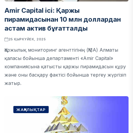
Amir Capital ісі: Қаржы
пирамидасынан 10 млн доллардан
астам актив бұғатталды
25 ҚЫРКҮЙЕК, 2025
Қаржылық мониторинг агенттігінің (ҚМА) Алматы
қаласы бойынша департаменті «Amir Capital»
компаниясына қатысты қаржы пирамидасын құру
және оны басқару фактісі бойынша тергеу жүргізіп
жатыр.
ЖАҢАЛЫҚТАР