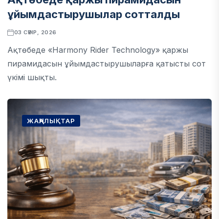
ұйымдастырушылар сотталды
03 СӘУІР, 2026
Ақтөбеде «Harmony Rider Technology» қаржы
пирамидасын ұйымдастырушыларға қатысты сот
үкімі шықты.
ЖАҢАЛЫҚТАР