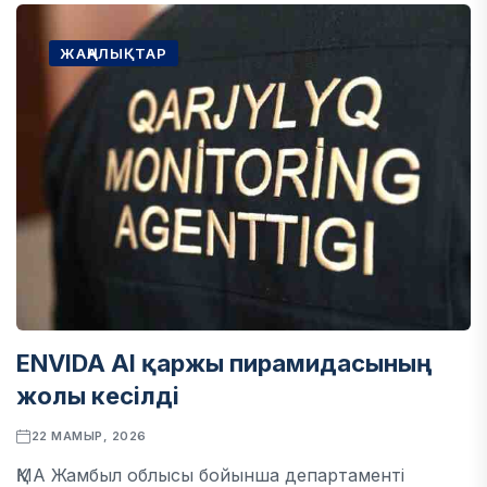
ЖАҢАЛЫҚТАР
ENVIDA AI қаржы пирамидасының
жолы кесілді
22 МАМЫР, 2026
ҚМА Жамбыл облысы бойынша департаменті