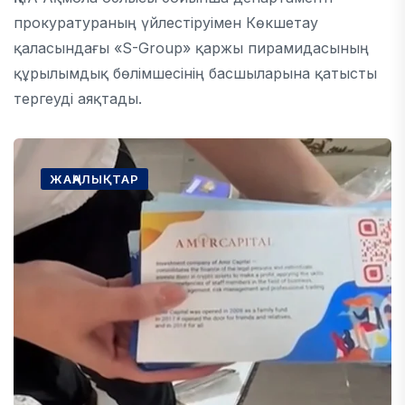
прокуратураның үйлестіруімен Көкшетау
қаласындағы «S-Group» қаржы пирамидасының
құрылымдық бөлімшесінің басшыларына қатысты
тергеуді аяқтады.
ЖАҢАЛЫҚТАР