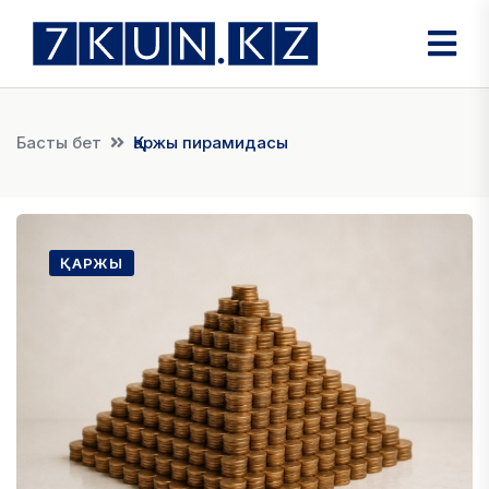
Басты бет
Қаржы пирамидасы
ҚАРЖЫ