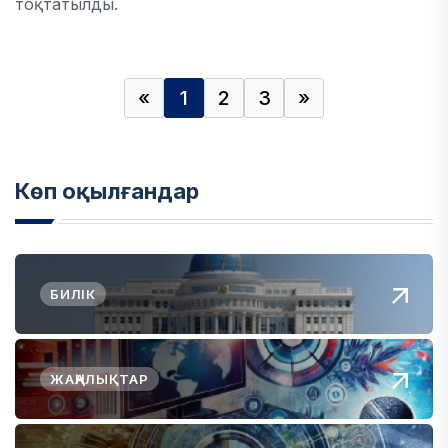
тоқтатылды.
«
1
2
3
»
Көп оқылғандар
БИЛІК
ЖАҢАЛЫҚТАР