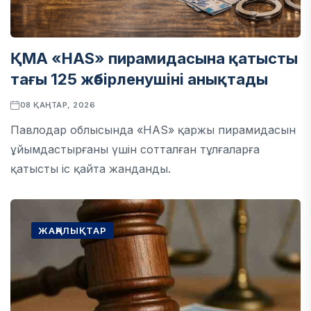
ҚМА «HAS» пирамидасына қатысты
тағы 125 жәбірленушіні анықтады
08 ҚАҢТАР, 2026
Павлодар облысында «HAS» қаржы пирамидасын
ұйымдастырғаны үшін сотталған тұлғаларға
қатысты іс қайта жанданды.
ЖАҢАЛЫҚТАР