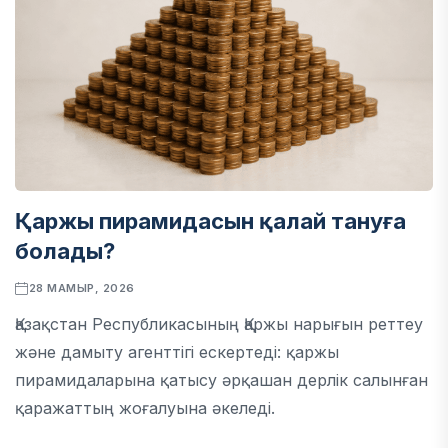
Қаржы пирамидасын қалай тануға
болады?
28 МАМЫР, 2026
Қазақстан Республикасының Қаржы нарығын реттеу
және дамыту агенттігі ескертеді: қаржы
пирамидаларына қатысу әрқашан дерлік салынған
қаражаттың жоғалуына әкеледі.