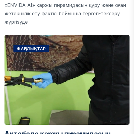
«ENVIDA AI» қаржы пирамидасын құру және оған
жетекшілік ету фактісі бойынша тергеп-тексеру
жүргізуде
ЖАҢАЛЫҚТАР
Ақтөбеде қаржы пирамидасын