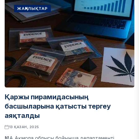
ЖАҢАЛЫҚТАР
Қаржы пирамидасының
басшыларына қатысты тергеу
аяқталды
13 ҚАЗАН, 2025
ҚМА Ақмола облысы бойынша департаменті